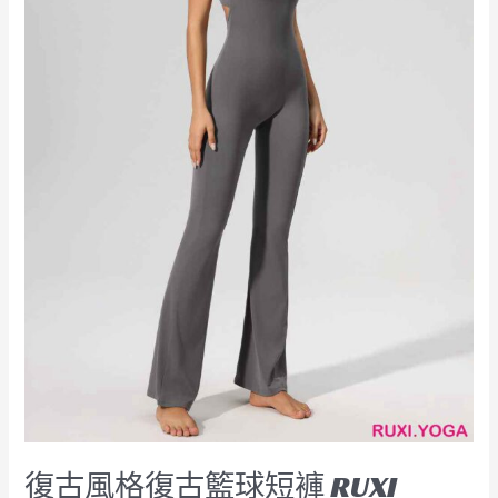
褲
RUXI
hk2544
工
廠
製
造
商
廠
商
復古風格復古籃球短褲 RUXI