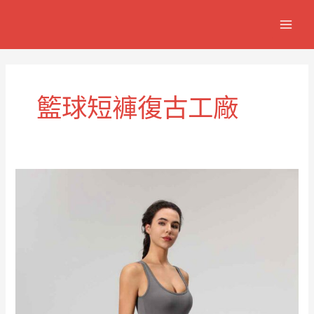
跳
MAIN
至
MEN
主
要
內
容
籃球短褲復古工廠
復
古
風
格
復
古
籃
球
短