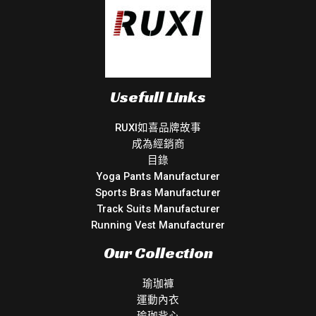
Usefull Links
RUXI如喜品牌故事
成為經銷商
目錄
Yoga Pants Manufacturer
Sports Bras Manufacturer
Track Suits Manufacturer
Running Vest Manufacturer
Our Collection
瑜珈褲
運動內衣
瑜珈背心