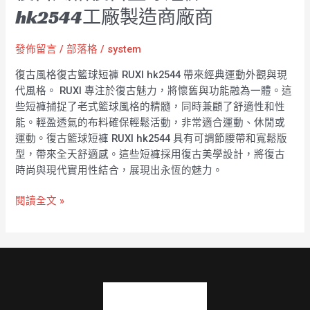
hk2544工廠製造商廠商
發佈留言
/
部落格
/
system
復古風格復古籃球短褲 RUXI hk2544 帶來經典運動外觀與現
代風格。 RUXI 專注於復古魅力，將懷舊與功能融為一體。這
些短褲捕捉了老式籃球風格的精髓，同時兼顧了舒適性和性
能。輕盈透氣的布料確保輕鬆活動，非常適合運動、休閒或
運動。復古籃球短褲 RUXI hk2544 具有可調節腰帶和寬鬆版
型，帶來全天舒適感。這些短褲採用復古美學設計，將復古
時尚與現代實用性結合，展現出永恆的魅力。
閱讀全文 »