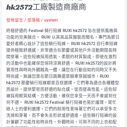
hk2572工廠製造商廠商
發佈留言
/
部落格
/
system
終極舒適的 Festival 騎行短褲 RUXI hk2572 旨在提供風格與
功能的完美融合。 RUXI 以其高品質服裝而聞名，專門為節日
愛好者精心設計了這些騎行短褲。 RUXI hk2572 自行車短褲
提供極致舒適感，非常適合在節慶或其他戶外活動期間長時
間穿著。這些短褲採用透氣、柔韌的材質製成，即使在激烈
的活動中也能確保您保持涼爽舒適。 RUXI hk2572的設計將
實用性與時尚外觀融為一體，讓您在行動自如的同時又不失
時尚感。無論您是在節日跳舞還是騎車穿越城市，RUXI
hk2572 節慶騎行短褲都是百搭選擇。它們專為適合各種體型
而設計，提供緊密而舒適的貼合感，從而提高性能。這些短
褲採用輕質結構，方便活動，確保您享受一天而不會感到任
何不適。 RUXI hk2572 Festival 騎行短褲也易於護理，是忙
碌人士的便利選擇。它們的耐用性意味著它們可以承受多次
洗滌和穿著，而不會失去形狀或舒適度。這些騎行短褲的設
計兼顧了功能性和時尚性，外觀時尚，可與不同的上衣和配