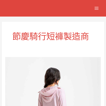
跳
MAIN
至
MEN
主
要
內
容
節慶騎行短褲製造商
節
慶
騎
行
短
褲
極
致
舒