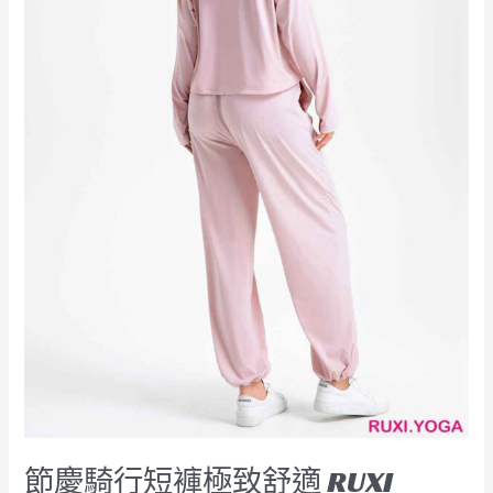
適
RUXI
hk2572
工
廠
製
造
商
廠
商
節慶騎行短褲極致舒適 RUXI