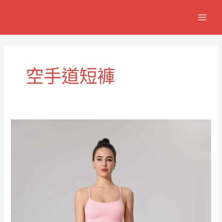
跳
MAIN
至
MEN
主
要
內
容
空手道短褲
適
合
所
有
年
齡
層
的
高