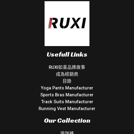
Usefull Links
RUXI如喜品牌故事
成為經銷商
目錄
Yoga Pants Manufacturer
Sports Bras Manufacturer
Track Suits Manufacturer
Running Vest Manufacturer
Our Collection
瑜珈褲