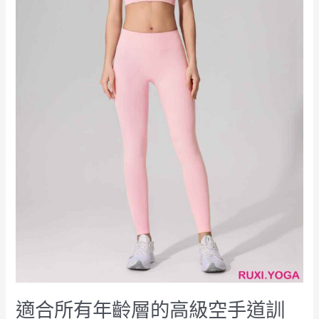
級
空
手
道
訓
練
短
褲
RUXI
hk2551
適合所有年齡層的高級空手道訓