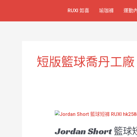
跳
RUXI 如喜
瑜珈褲
運動
至
主
要
內
容
短版籃球喬丹工廠
Jordan
Short
Jordan Short 籃球
籃
球