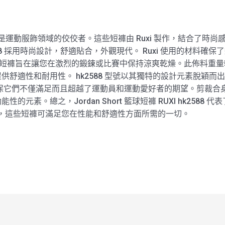
I hk2588 是運動服飾領域的佼佼者。這些短褲由 Ruxi 製作，結
 hk2588 採用時尚設計，舒適貼合，外觀現代。 Ruxi 使用的材
Short 籃球短褲旨在讓您在激烈的鍛鍊或比賽中保持涼爽乾燥。此佈
舒適性和耐用性。 hk2588 型號以其獨特的設計元素脫穎而出，
節的關注確保它們不僅滿足而且超越了運動員和運動愛好者的期望。剪
元素。總之，Jordan Short 籃球短褲 RUXI hk258
執著，這些短褲可滿足您在性能和舒適性方面所需的一切。