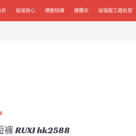
內衣
瑜珈背心
運動短褲
連體衣
瑜珈服工廠批發
短褲 RUXI hk2588