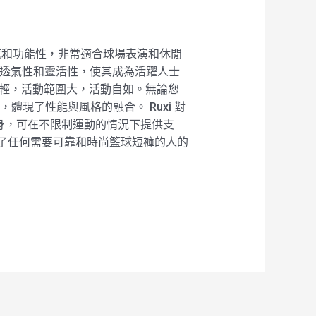
合了時尚感和功能性，非常適合球場表演和休閒
料確保了透氣性和靈活性，使其成為活躍人士
料重量輕，活動範圍大，活動自如。無論您
體現了性能與風格的融合。 Ruxi 對
裁合身，可在不限制運動的情況下提供支
8 代表了任何需要可靠和時尚籃球短褲的人的