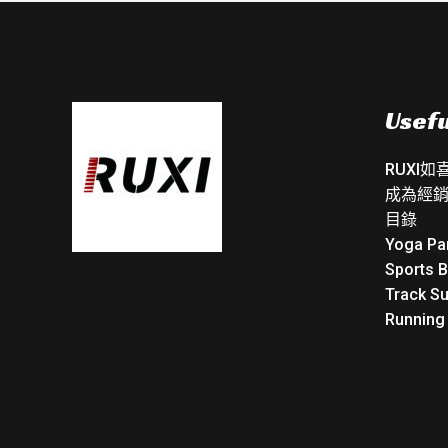
Usefu
RUXI
成為經
目錄
Yoga Pa
Sports 
Track Su
Running