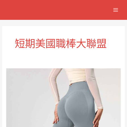
跳
MAIN
至
MEN
主
要
內
容
短期美國職棒大聯盟
MLB
短
袖
棒
球
球
衣
T
卹