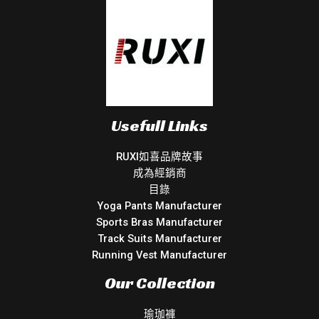
Usefull Links
RUXI如喜品牌故事
成為經銷商
目錄
Yoga Pants Manufacturer
Sports Bras Manufacturer
Track Suits Manufacturer
Running Vest Manufacturer
Our Collection
瑜珈褲