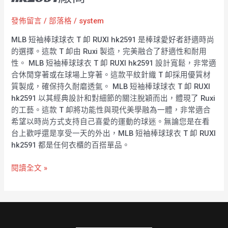
發佈留言
/
部落格
/
system
MLB 短袖棒球球衣 T 卹 RUXI hk2591 是棒球愛好者舒適時尚
的選擇。這款 T 卹由 Ruxi 製造，完美融合了舒適性和耐用
性。 MLB 短袖棒球球衣 T 卹 RUXI hk2591 設計寬鬆，非常適
合休閒穿著或在球場上穿著。這款平紋針織 T 卹採用優質材
質製成，確保持久耐磨透氣。 MLB 短袖棒球球衣 T 卹 RUXI
hk2591 以其經典設計和對細節的關注脫穎而出，體現了 Ruxi
的工藝。這款 T 卹將功能性與現代美學融為一體，非常適合
希望以時尚方式支持自己喜愛的運動的球迷。無論您是在看
台上歡呼還是享受一天的外出，MLB 短袖棒球球衣 T 卹 RUXI
hk2591 都是任何衣櫃的百搭單品。
閱讀全文 »