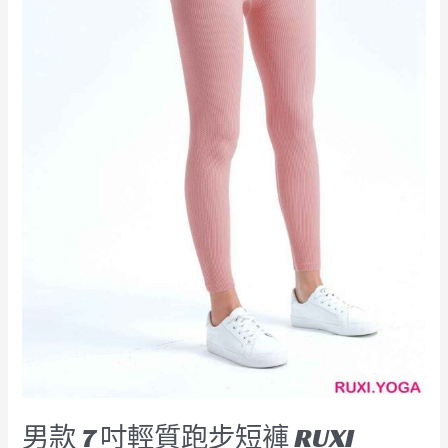
褲
RUXI
hk2142
廠
商
直
銷
男款 7 吋輕質跑步短褲 RUXI