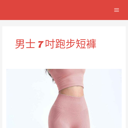
跳
MAIN
至
MEN
主
要
內
容
男士 7 吋跑步短褲
男
款
7
吋
輕
質
跑
步
短