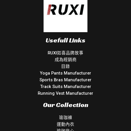
Usefull Links
RUXI如喜品牌故事
成為經銷商
目錄
Yoga Pants Manufacturer
Sports Bras Manufacturer
Track Suits Manufacturer
Running Vest Manufacturer
Our Collection
瑜珈褲
運動內衣
瑜珈背心