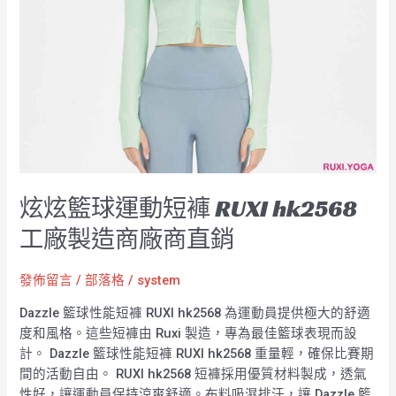
hk2568
工
廠
製
造
商
廠
商
直
銷
炫炫籃球運動短褲 RUXI hk2568
工廠製造商廠商直銷
發佈留言
/
部落格
/
system
Dazzle 籃球性能短褲 RUXI hk2568 為運動員提供極大的舒適
度和風格。這些短褲由 Ruxi 製造，專為最佳籃球表現而設
計。 Dazzle 籃球性能短褲 RUXI hk2568 重量輕，確保比賽期
間的活動自由。 RUXI hk2568 短褲採用優質材料製成，透氣
性好，讓運動員保持涼爽舒適。布料吸濕排汗，讓 Dazzle 籃