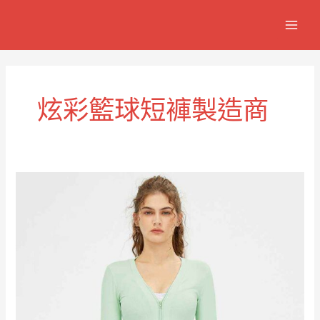
跳
MAIN
至
MEN
主
要
內
容
炫彩籃球短褲製造商
炫
炫
籃
球
運
動
短
褲
RUXI