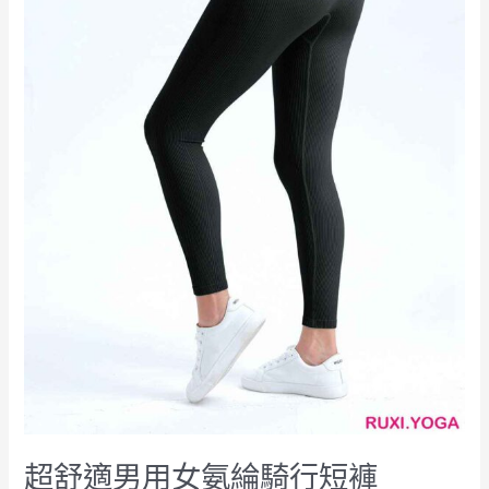
行
短
褲
hk2558
工
廠
製
造
商
廠
商
直
銷
超舒適男用女氨綸騎行短褲