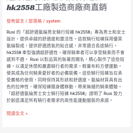
hk2558工廠製造商廠商直銷
發佈留言
/
部落格
/
system
Ruxi 的「超舒適氨綸男女騎行短褲 hk2558」專為男士和女士
設計，提供卓越的舒適度和靈活性。這款騎行短褲採用優質
氨綸製成，提供舒適透氣的貼合感，非常適合長途騎行。
hk2558 車型強調超舒適性，確保騎車者可以享受騎乘而不會
感到不適。 Ruxi 以對品質的執著而聞名，精心製作了這些短
褲，以滿足休閒和嚴肅騎行者的需求。輕量布料方便運動，
使其成為任何騎乘愛好者的必備裝備。這些騎行短褲旨在承
受嚴格的使用，同時保持其形狀和舒適度。氨綸材質具有出
色的拉伸性，確保短褲隨身體移動，帶來無縫的騎乘體驗。
「超舒適氨綸男士女士騎行短褲 hk2558」證明了 Ruxi 致力
於創造滿足所有騎行者需求的高性能運動服裝的承諾。
閱讀全文 »