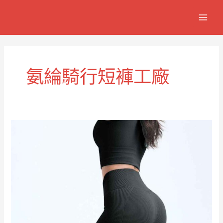
跳
MAIN
至
MEN
主
要
內
容
氨綸騎行短褲工廠
超
舒
適
男
用
女
氨
綸
騎