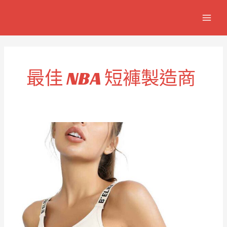
跳
MAIN
至
MEN
主
要
內
容
最佳 NBA 短褲製造商
高
品
質
男
士
NBA
籃
球
短