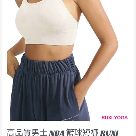
褲
RUXI
hk2609
廠
商
高品質男士 NBA 籃球短褲 RUXI