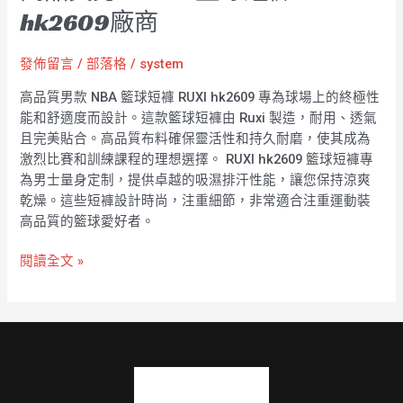
hk2609廠商
發佈留言
/
部落格
/
system
高品質男款 NBA 籃球短褲 RUXI hk2609 專為球場上的終極性
能和舒適度而設計。這款籃球短褲由 Ruxi 製造，耐用、透氣
且完美貼合。高品質布料確保靈活性和持久耐磨，使其成為
激烈比賽和訓練課程的理想選擇。 RUXI hk2609 籃球短褲專
為男士量身定制，提供卓越的吸濕排汗性能，讓您保持涼爽
乾燥。這些短褲設計時尚，注重細節，非常適合注重運動裝
高品質的籃球愛好者。
閱讀全文 »