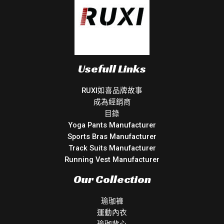
Usefull Links
RUXI如喜品牌故事
成為經銷商
目錄
Yoga Pants Manufacturer
Sports Bras Manufacturer
Track Suits Manufacturer
Running Vest Manufacturer
Our Collection
瑜珈褲
運動內衣
瑜珈背心