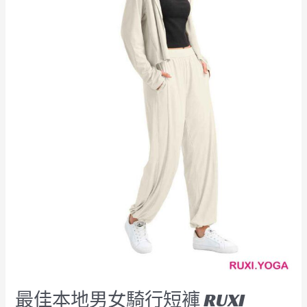
褲
RUXI
hk2556
工
廠
製
造
商
廠
商
最佳本地男女騎行短褲 RUXI