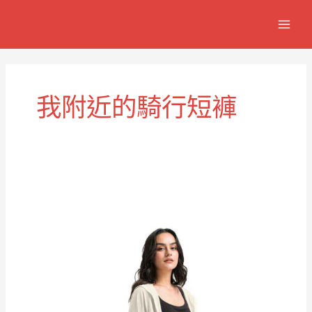
跳
MAIN
至
MEN
主
要
內
容
我附近的騎行短褲
最
佳
本
地
男
女
騎
行
短