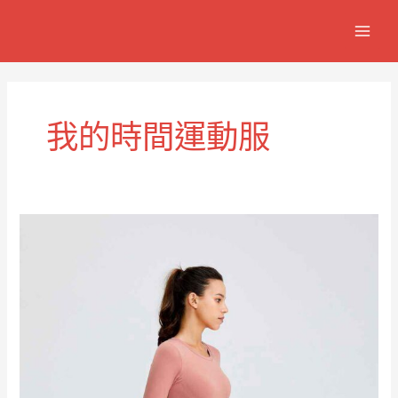
跳
MAIN
至
MEN
主
要
內
容
我的時間運動服
Me
Time
舒
適
休
閒
運
動
服