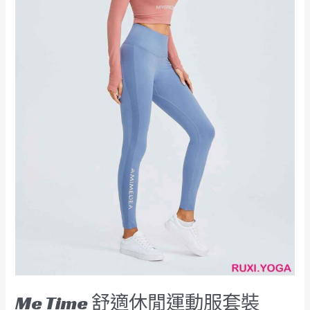
套
裝
RUXI
hk2691
Me Time 舒適休閒運動服套裝