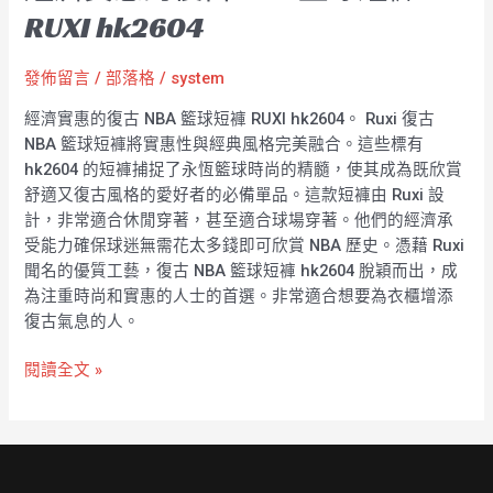
RUXI hk2604
發佈留言
/
部落格
/
system
經濟實惠的復古 NBA 籃球短褲 RUXI hk2604。 Ruxi 復古
NBA 籃球短褲將實惠性與經典風格完美融合。這些標有
hk2604 的短褲捕捉了永恆籃球時尚的精髓，使其成為既欣賞
舒適又復古風格的愛好者的必備單品。這款短褲由 Ruxi 設
計，非常適合休閒穿著，甚至適合球場穿著。他們的經濟承
受能力確保球迷無需花太多錢即可欣賞 NBA 歷史。憑藉 Ruxi
聞名的優質工藝，復古 NBA 籃球短褲 hk2604 脫穎而出，成
為注重時尚和實惠的人士的首選。非常適合想要為衣櫃增添
復古氣息的人。
閱讀全文 »