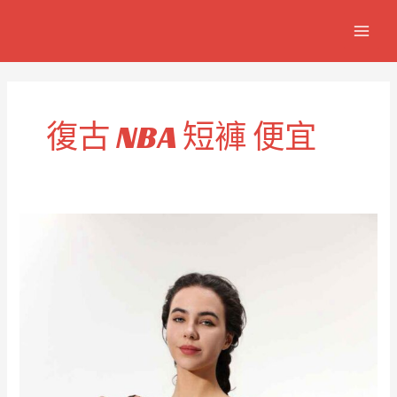
跳
MAIN
至
MEN
主
要
內
容
復古 NBA 短褲 便宜
經
濟
實
惠
的
復
古
NBA
籃