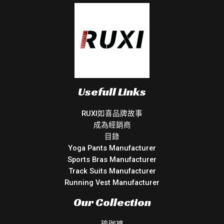
Usefull Links
RUXI如喜品牌故事
成為經銷商
目錄
Yoga Pants Manufacturer
Sports Bras Manufacturer
Track Suits Manufacturer
Running Vest Manufacturer
Our Collection
瑜珈褲