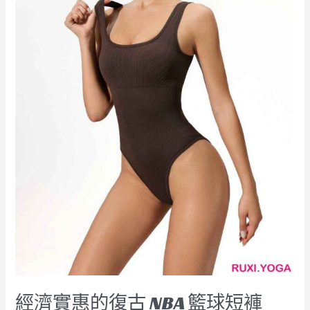
球
短
褲
RUXI
hk2604
經濟實惠的復古 NBA 籃球短褲