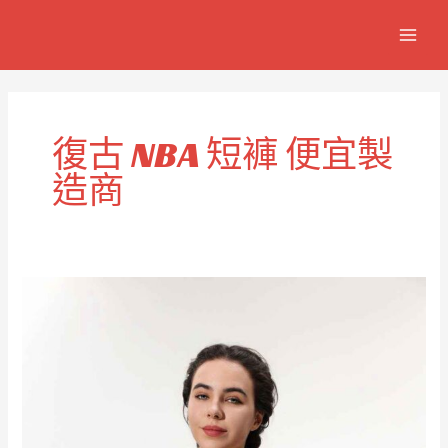
跳
MAIN
至
MEN
主
要
內
容
復古 NBA 短褲 便宜製
造商
經
濟
實
惠
的
復
古