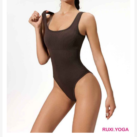
NBA
籃
球
短
褲
RUXI
hk2604