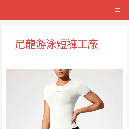
跳
MAIN
至
MEN
主
要
內
容
尼龍游泳短褲工廠
男
士
速
乾
尼
龍
游
泳
短