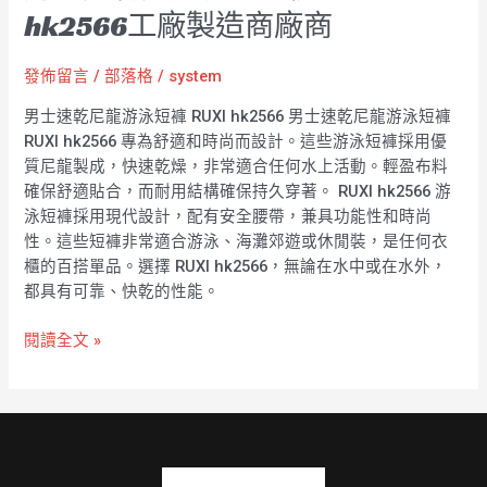
hk2566工廠製造商廠商
發佈留言
/
部落格
/
system
男士速乾尼龍游泳短褲 RUXI hk2566 男士速乾尼龍游泳短褲
RUXI hk2566 專為舒適和時尚而設計。這些游泳短褲採用優
質尼龍製成，快速乾燥，非常適合任何水上活動。輕盈布料
確保舒適貼合，而耐用結構確保持久穿著。 RUXI hk2566 游
泳短褲採用現代設計，配有安全腰帶，兼具功能性和時尚
性。這些短褲非常適合游泳、海灘郊遊或休閒裝，是任何衣
櫃的百搭單品。選擇 RUXI hk2566，無論在水中或在水外，
都具有可靠、快乾的性能。
閱讀全文 »