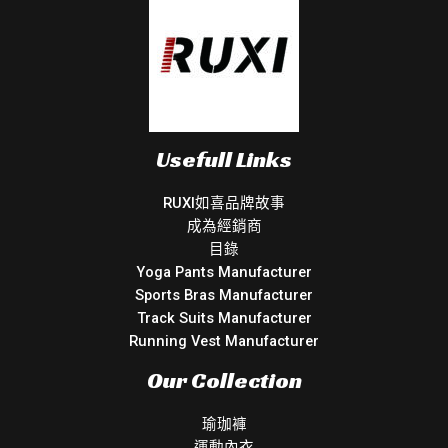
Usefull Links
RUXI如喜品牌故事
成為經銷商
目錄
Yoga Pants Manufacturer
Sports Bras Manufacturer
Track Suits Manufacturer
Running Vest Manufacturer
Our Collection
瑜珈褲
運動內衣