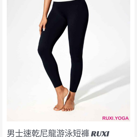
褲
RUXI
hk2566
工
廠
製
造
商
廠
商
男士速乾尼龍游泳短褲 RUXI