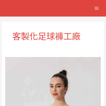
跳
MAIN
至
MEN
主
要
內
容
客製化足球褲工廠
球
隊
高
級
訂
製
足
球
褲