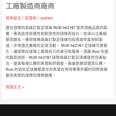
工廠製造商廠商
發佈留言
/
部落格
/
system
適合球隊的高級訂製足球褲 RUXI hk2187 提供頂級品質的裝
備，專為追求舒適性和耐用性的球隊而設計。如溪以注重細
節而聞名，確保每條高級訂製足球褲均採用高性能材料製
成，非常適合嚴格的足球活動。 RUXI hk2187 足球褲可客製
化，讓球隊在球場上展現自己的身分和風格。憑藉 Ruxi 先進
的製造技術，RUXI hk2187 球隊高級訂製足球褲提供完美貼
合，提高每場比賽的表現和舒適度。無論是練習還是比賽，
Ruxi 的這些足球褲都是任何希望在保持專業外觀的同時發揮
最佳表現的球隊的理想選擇。
閱讀全文 »