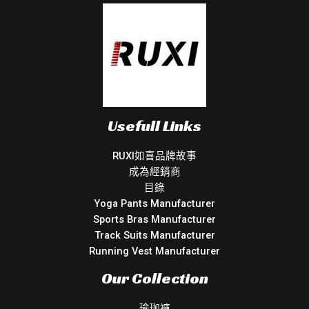
Usefull Links
RUXI如喜品牌故事
成為經銷商
目錄
Yoga Pants Manufacturer
Sports Bras Manufacturer
Track Suits Manufacturer
Running Vest Manufacturer
Our Collection
瑜珈褲