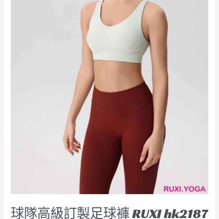
RUXI
hk2187
工
廠
製
造
商
廠
商
球隊高級訂製足球褲 RUXI hk2187