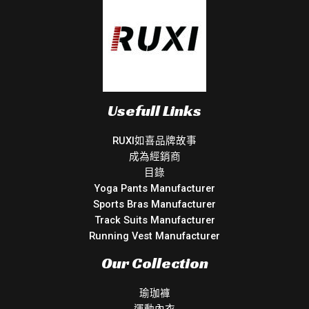
Usefull Links
RUXI如喜品牌故事
成為經銷商
目錄
Yoga Pants Manufacturer
Sports Bras Manufacturer
Track Suits Manufacturer
Running Vest Manufacturer
Our Collection
瑜珈褲
運動內衣