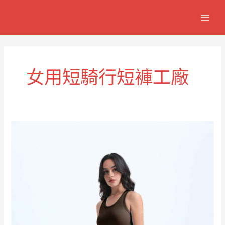
跳
MAIN
至
MEN
主
要
內
容
女用短騎行短褲工廠
女
士
舒
適
短
騎
短
褲
RUXI