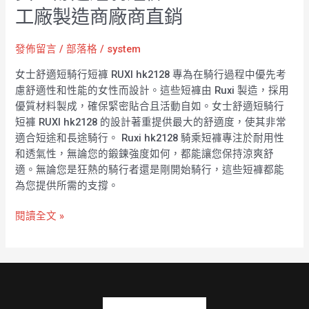
工廠製造商廠商直銷
發佈留言
/
部落格
/
system
女士舒適短騎行短褲 RUXI hk2128 專為在騎行過程中優先考
慮舒適性和性能的女性而設計。這些短褲由 Ruxi 製造，採用
優質材料製成，確保緊密貼合且活動自如。女士舒適短騎行
短褲 RUXI hk2128 的設計著重提供最大的舒適度，使其非常
適合短途和長途騎行。 Ruxi hk2128 騎乘短褲專注於耐用性
和透氣性，無論您的鍛鍊強度如何，都能讓您保持涼爽舒
適。無論您是狂熱的騎行者還是剛開始騎行，這些短褲都能
為您提供所需的支撐。
閱讀全文 »