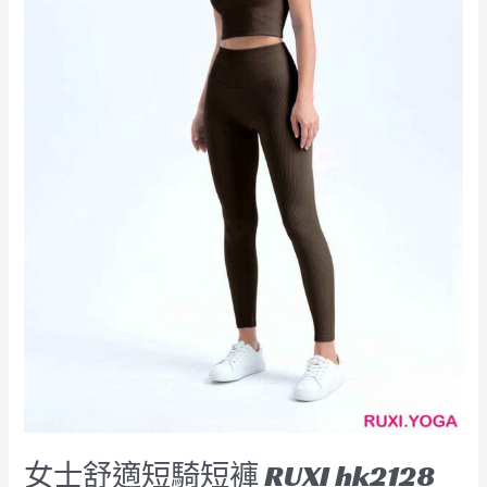
hk2128
工
廠
製
造
商
廠
商
直
銷
女士舒適短騎短褲 RUXI hk2128