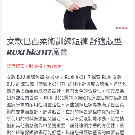
練
短
褲
舒
適
版
女款巴西柔術訓練短褲 舒適版型
型
RUXI
RUXI hk3117廠商
hk3117
廠
發佈留言
/
部落格
/
system
商
女款 BJJ 訓練短褲 舒適版型 RUXI hk3117 探索 RUXI 女款
BJJ 訓練短褲（型號 hk3117）的終極舒適度與表現。這些短
褲專為巴西柔術練習者設計，具有出色的合身性，使其成為
訓練課程的首選。 RUXI 對品質的承諾確保這些短褲提供劇烈
鍛鍊所需的耐用性和靈活性。這些訓練短褲專為滿足巴西柔
術的要求而設計，舒適貼合，在您的練習過程中保持原位。
所使用的材料既透氣又靈活，可以不受限制地移動，這在擒
抱和其他動態動作中至關重要。設計強調穿著的方便性，重
點在於確保短褲盡可能舒適。無論您是經驗豐富的練習者還