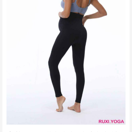
短
褲
高
級
舒
適
版
型
RUXI
hk2033