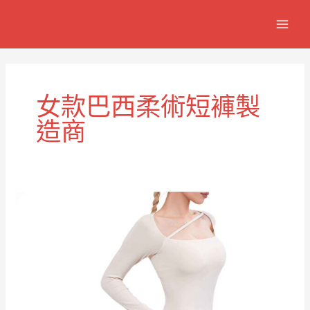
跳
MAIN
至
MEN
主
要
內
容
女款巴西柔術短褲製
造商
女
款
巴
西
柔
術
訓