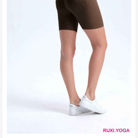
步
短
褲
RUXI
hk2117
廠
商
直
銷