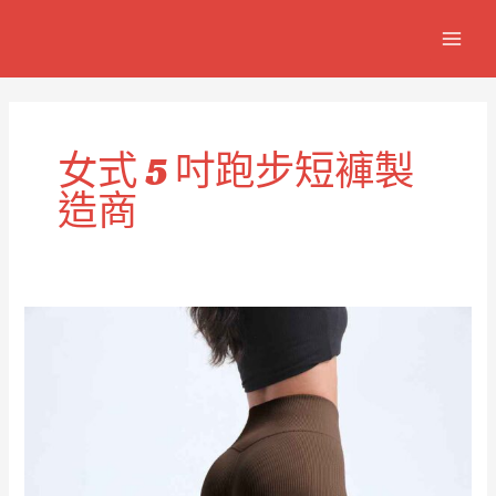
跳
MAIN
至
MEN
主
要
內
容
女式 5 吋跑步短褲製
造商
女
款
5
吋
輕
質
跑