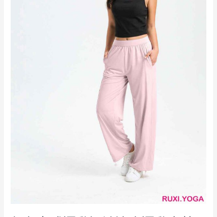
適
合
運
動
穿
著
RUXI
hk2039
廠
商