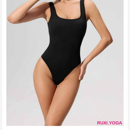
褲
舒
適
運
動
服
RUXI
hk3295
廠
商
直
銷