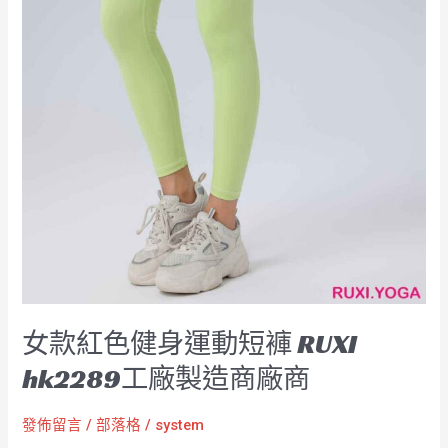
製
造
商
廠
商
女款紅色健身運動短褲 RUXI
hk2289工廠製造商廠商
發佈留言
/
部落格
/
system