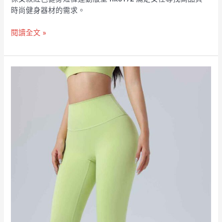
時尚健身器材的需求。
閱讀全文 »
女
款
紅
色
健
身
運
動
短
褲
RUXI
hk2289
工
廠