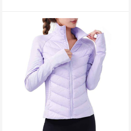
女
紅
色
運
動
短
褲
RUXI
hk3172
工
廠
製
造
商
廠
商
直