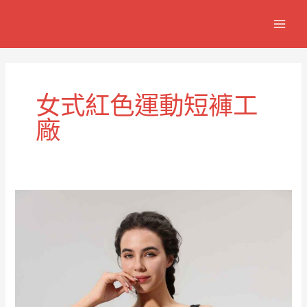
跳
MAIN
至
MEN
主
要
內
容
女式紅色運動短褲工
廠
女
款
紅
色
運
動
短