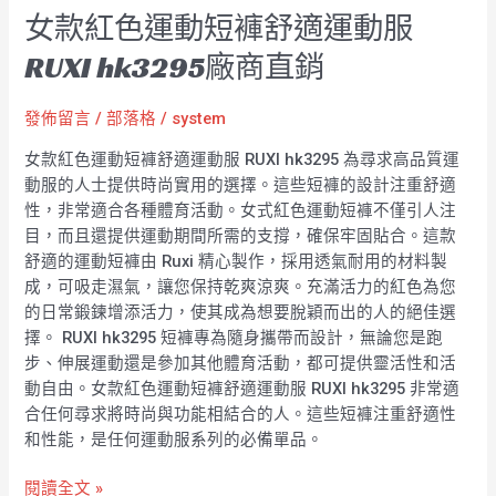
女款紅色運動短褲舒適運動服
RUXI hk3295廠商直銷
發佈留言
/
部落格
/
system
女款紅色運動短褲舒適運動服 RUXI hk3295 為尋求高品質運
動服的人士提供時尚實用的選擇。這些短褲的設計注重舒適
性，非常適合各種體育活動。女式紅色運動短褲不僅引人注
目，而且還提供運動期間所需的支撐，確保牢固貼合。這款
舒適的運動短褲由 Ruxi 精心製作，採用透氣耐用的材料製
成，可吸走濕氣，讓您保持乾爽涼爽。充滿活力的紅色為您
的日常鍛鍊增添活力，使其成為想要脫穎而出的人的絕佳選
擇。 RUXI hk3295 短褲專為隨身攜帶而設計，無論您是跑
步、伸展運動還是參加其他體育活動，都可提供靈活性和活
動自由。女款紅色運動短褲舒適運動服 RUXI hk3295 非常適
合任何尋求將時尚與功能相結合的人。這些短褲注重舒適性
和性能，是任何運動服系列的必備單品。
閱讀全文 »