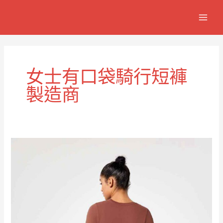
跳
MAIN
至
MEN
主
要
內
容
女士有口袋騎行短褲
製造商
女
用
騎
行
短
褲
附