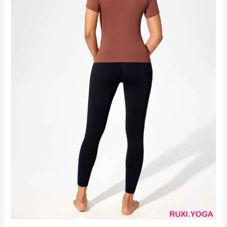
方
便
口
袋
RUXI
hk2099
廠
商
直
銷