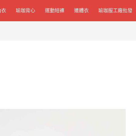
內衣
瑜珈背心
運動短褲
連體衣
瑜珈服工廠批發