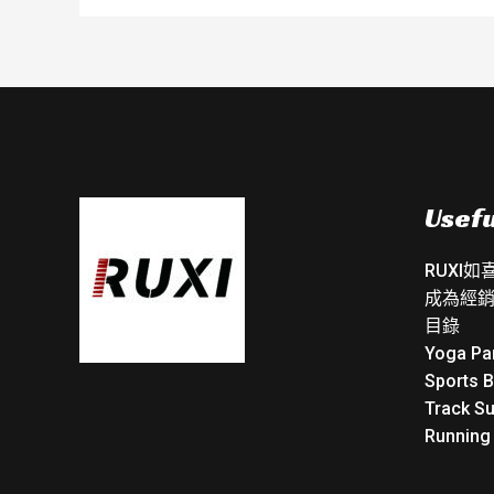
Usefu
RUXI
成為經
目錄
Yoga Pa
Sports 
Track Su
Running