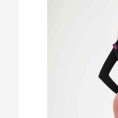
碼
運
動
短
褲
適
合
活
躍
女
性
hk2057
工
廠
製
造
商
廠