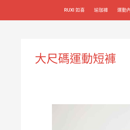
跳
RUXI 如喜
瑜珈褲
運動
至
主
要
內
容
大尺碼運動短褲
舒
適
大
尺