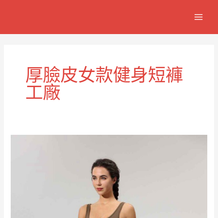
跳
MAIN
至
MEN
主
要
內
容
厚臉皮女款健身短褲
工廠
Cheeky
女
士
健
身
短
褲