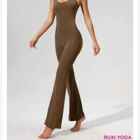
超
舒
適
合
身
hk2576