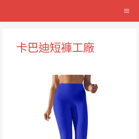
跳
MAIN
至
MEN
主
要
內
容
卡巴迪短褲工廠
卡
巴
迪
訓
練
性
能
短
褲