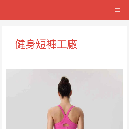
跳
MAIN
至
MEN
主
要
內
容
健身短褲工廠
終
極
舒
適
健
身
短
褲
RUXI