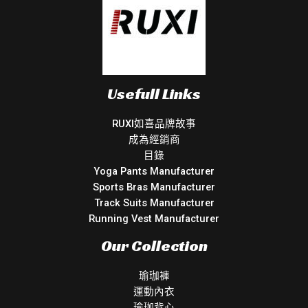
Usefull Links
RUXI如喜品牌故事
成為經銷商
目錄
Yoga Pants Manufacturer
Sports Bras Manufacturer
Track Suits Manufacturer
Running Vest Manufacturer
Our Collection
瑜珈褲
運動內衣
瑜珈背心