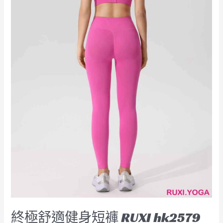
hk2579
工
廠
製
造
商
廠
商
直
銷
終極舒適健身短褲 RUXI hk2579