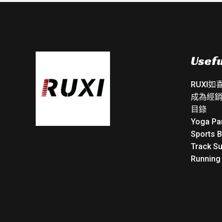
Usefu
RUXI
成為經
目錄
Yoga Pa
Sports 
Track Su
Running