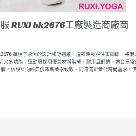
RUXI hk2676工廠製造商廠商
I hk2676 體現了永恆的設計和舒適感。這款運動服注重細節，將
既時尚又多功能。運動服採用優質材料製成，耐用且舒適，適合日常穿
一體。該設計向經典俄羅斯美學致敬，同時滿足當代時尚需求，