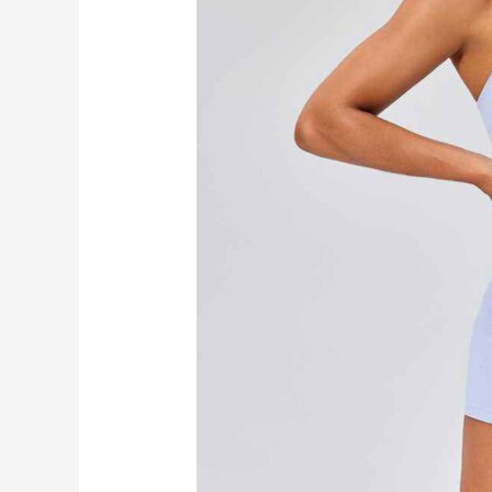
斯
風
格
運
動
服
RUXI
hk2676
工
廠
製
造
商
廠
商