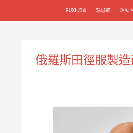
跳
RUXI 如喜
瑜珈褲
運動
至
主
要
內
容
俄羅斯田徑服製造
經
典
俄
羅