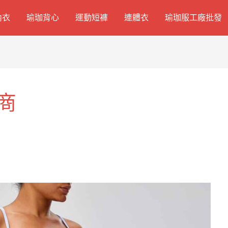
內衣
瑜珈背心
運動短褲
連體衣
瑜珈服工廠批發
商