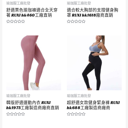
瑜珈服工廠批發
瑜珈服工廠批發
舒適栗色瑜珈褲適合全天穿
適合較大胸部的支撐健身胸
著 RUXI hk460工廠直销
罩 RUXI hk1618廠商直銷
評
評
分
分
0
0
滿
滿
分
分
5
5
瑜珈服工廠批發
瑜珈服工廠批發
韓版舒適運動內衣 RUXI
超舒適女款健身緊身褲 RUXI
hk1975工廠製造商廠商直銷
hk688工廠製造商廠商
評
評
分
分
0
0