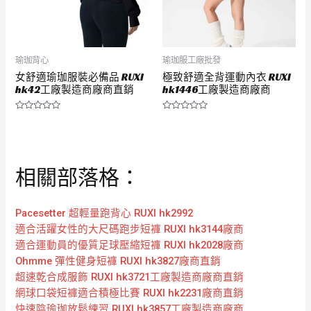
瑜珈背心
瑜珈服工廠批發
女舒適瑜珈服裝必備品 RUXI
極致舒適全背運動內衣 RUXI
hk42工廠製造商廠商直銷
hk1446工廠製造商廠商
評
評
分
分
0
0
滿
滿
分
分
5
5
相關部落格：
Pacesetter 超輕量跑背心 RUXI hk2992
適合活躍女性的大尺碼跑步短褲 RUXI hk3144廠商
適合運動員的優質足球壓縮短褲 RUXI hk2028廠商
Ohmme 彈性健身短褲 RUXI hk3827廠商直銷
超速乾合成服飾 RUXI hk3721工廠製造商廠商直銷
網球口袋短褲適合積極比賽 RUXI hk2231廠商直銷
快速陰瑜珈放鬆練習 RUXI hk3857工廠製造商廠商