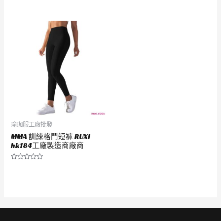
分
評
0
分
滿
0
分
滿
5
分
5
瑜珈服工廠批發
MMA 訓練格鬥短褲 RUXI
hk184工廠製造商廠商
評
分
0
滿
分
5