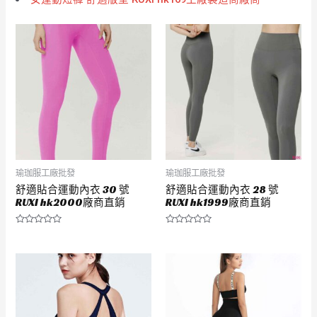
瑜珈服工廠批發
瑜珈服工廠批發
舒適貼合運動內衣 30 號
舒適貼合運動內衣 28 號
RUXI hk2000廠商直銷
RUXI hk1999廠商直銷
評
評
分
分
0
0
滿
滿
分
分
5
5