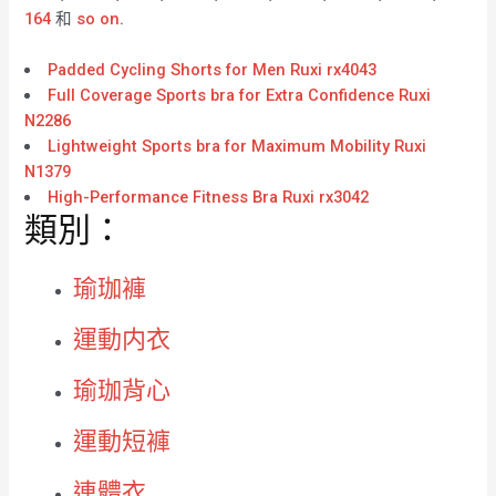
164
和
so on
.
Padded Cycling Shorts for Men Ruxi rx4043
Full Coverage Sports bra for Extra Confidence Ruxi
N2286
Lightweight Sports bra for Maximum Mobility Ruxi
N1379
High-Performance Fitness Bra Ruxi rx3042
類別：
瑜珈褲
運動内衣
瑜珈背心
運動短褲
連體衣