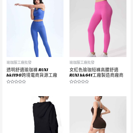
滿
滿
分
分
5
5
瑜珈服工廠批發
瑜珈服工廠批發
透明舒適瑜珈褲 RUXI
女紅色瑜珈短褲高腰舒適
hk1190跨境電商貨源工廠
RUXI hk641工廠製造商廠商
評
評
分
分
0
0
滿
滿
分
分
5
5