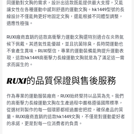
同運動對文胸的需求，設計出這款既能提供最大支撐，又能
讓女性在各種運動中感到舒適的運動文胸。hk1449型號的長
線設計不僅能夠更好地固定文胸，還能根據不同體型調整，
適應性極強。
RUXI廠商直銷的這款高衝擊力運動文胸還特別適合在炎熱氣
候下佩戴。其透氣性能優越，並且抗菌除臭，長時間運動也
不會產生異味。RUXI堅信，專業的運動裝備能夠提升運動表
現，這款hk1449高衝擊力長線運動文胸就是為了滿足這一需
求而誕生的。
RUXI的品質保證與售後服務
作為專業的運動服裝廠商，RUXI始終堅持以品質為先。我們
的高衝擊力長線運動文胸在生產過程中嚴格遵循國際標準，
從選材到製作的每一個環節都經過嚴密把控，確保產品的質
量。RUXI廠商直銷的這款hk1449文胸，不僅是對運動愛好者
的承諾，更是對每一位消費者的負責。