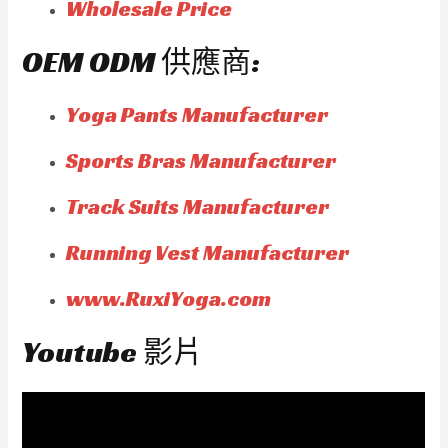
Wholesale Price
OEM ODM 供應商:
Yoga Pants Manufacturer
Sports Bras Manufacturer
Track Suits Manufacturer
Running Vest Manufacturer
www.RuxiYoga.com
Youtube 影片