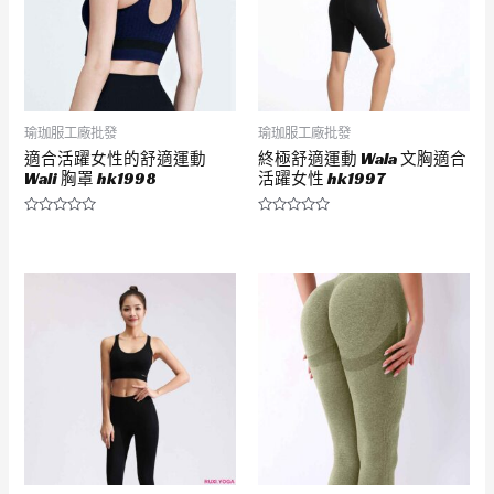
瑜珈服工廠批發
瑜珈服工廠批發
適合活躍女性的舒適運動
終極舒適運動 Wala 文胸適合
Wali 胸罩 hk1998
活躍女性 hk1997
評
評
分
分
0
0
滿
滿
分
分
5
5