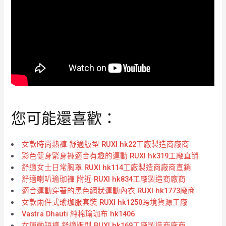
您可能還喜歡：
女款時尚熱褲 舒適版型 RUXI hk22工廠製造商廠商
彩色健身緊身褲適合有趣的運動 RUXI hk319工廠直销
舒適女士日常胸罩 RUXI hk114工廠製造商廠商直銷
舒適喇叭瑜珈褲 附近 RUXI hk834工廠製造商廠商
適合運動穿著的黑色網狀運動內衣 RUXI hk1773廠商
女款兩件式瑜珈服套裝 RUXI hk1250跨境貨源工廠
Vastra Dhauti 純棉瑜珈布 hk1406
女運動短褲 舒適版型 RUXI hk169工廠製造商廠商