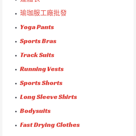
瑜珈服工廠批發
Yoga Pants
Sports Bras
Track Suits
Running Vests
Sports Shorts
Long Sleeve Shirts
Bodysuits
Fast Drying Clothes