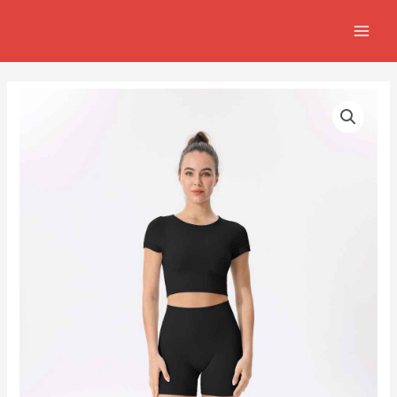
跳
MAIN
至
MEN
主
要
內
容