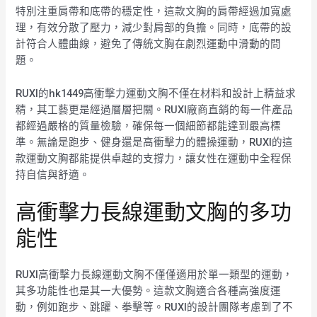
特別注重肩帶和底帶的穩定性，這款文胸的肩帶經過加寬處
理，有效分散了壓力，減少對肩部的負擔。同時，底帶的設
計符合人體曲線，避免了傳統文胸在劇烈運動中滑動的問
題。
RUXI的hk1449高衝擊力運動文胸不僅在材料和設計上精益求
精，其工藝更是經過層層把關。RUXI廠商直銷的每一件產品
都經過嚴格的質量檢驗，確保每一個細節都能達到最高標
準。無論是跑步、健身還是高衝擊力的體操運動，RUXI的這
款運動文胸都能提供卓越的支撐力，讓女性在運動中全程保
持自信與舒適。
高衝擊力長線運動文胸的多功
能性
RUXI高衝擊力長線運動文胸不僅僅適用於單一類型的運動，
其多功能性也是其一大優勢。這款文胸適合各種高強度運
動，例如跑步、跳躍、拳擊等。RUXI的設計團隊考慮到了不