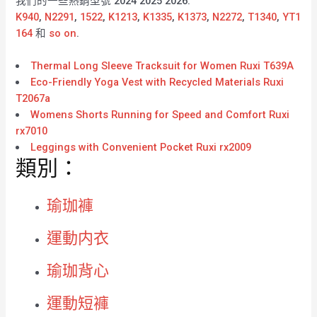
我們的一些熱銷型號 2024 2025 2026:
K940
,
N2291
,
1522
,
K1213
,
K1335
,
K1373
,
N2272
,
T1340
,
YT1
164
和
so on
.
Thermal Long Sleeve Tracksuit for Women Ruxi T639A
Eco-Friendly Yoga Vest with Recycled Materials Ruxi
T2067a
Womens Shorts Running for Speed and Comfort Ruxi
rx7010
Leggings with Convenient Pocket Ruxi rx2009
類別：
瑜珈褲
運動内衣
瑜珈背心
運動短褲