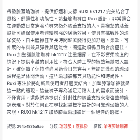
帶墊膝蓋瑜珈褲，提供舒適和支撐 RUXI hk1217 完美結合了
風格、舒適性和功能性。這些瑜珈褲由 Ruxi 設計，非常適合
在運動或日常穿著時尋求額外膝蓋支撐的人。帶襯墊的膝蓋
設計可確保使用者體驗增強的緩衝效果，使具有挑戰性的瑜
珈姿勢、自由體操甚至長時間跪著變得更加舒適。柔軟、可
伸展的布料兼具彈性與透氣性，讓運動順暢且貼合度極佳。
Ruxi 加墊護膝瑜珈褲 hk1217 注重細節，在不影響柔軟度的
情況下提供卓越的耐用性。符合人體工學的襯墊無縫融入設
計，確保褲子保持時尚且適合日常穿著。無論是激烈的瑜珈
課程還是休閒活動，這些瑜珈褲都兼具功能性和時尚性。
Ruxi 專注於將創新與使用者舒適度結合，加墊膝瑜珈褲就是
這一點的體現。這些褲子專為滿足活躍人士的需求而設計，
不僅實用，還能透過提供有針對性的膝蓋支撐來增強整體鍛
鍊表現。對於任何正在尋找超越標準設計的可靠瑜珈褲的人
來說，RUXI hk1217 加墊膝蓋瑜珈褲是一個絕佳的選擇。
貨號:
294b4836a8ae
分類:
瑜珈服工廠批發
標籤:
帶護膝瑜珈褲