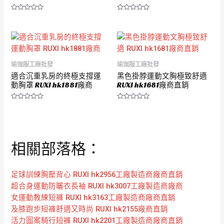
評
評
分
分
0
0
滿
滿
分
分
5
5
瑜珈服工廠批發
瑜珈服工廠批發
適合沉重乳房的終極支撐運
黑色掛脖運動文胸極致舒適
動胸罩 RUXI hk1881廠商
RUXI hk1681廠商直銷
評
評
分
分
0
0
滿
滿
分
分
5
5
相關部落格：
足球訓練胸壓背心 RUXI hk2956工廠製造商廠商直銷
超合身運動防曬衣長袖 RUXI hk3007工廠製造商廠商
女運動教練短褲 RUXI hk3163工廠製造商廠商直銷
及膝跑步短褲舒適又時尚 RUXI hk2155廠商直銷
活力圖案騎行短褲 RUXI hk2201工廠製造商廠商直銷