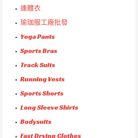
連體衣
瑜珈服工廠批發
Yoga Pants
Sports Bras
Track Suits
Running Vests
Sports Shorts
Long Sleeve Shirts
Bodysuits
Fast Drying Clothes