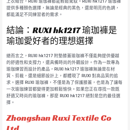
上衣組合，RUXI 瑜珈褲都能輕鬆駕馭。RUXI hk1217 瑜珈褲
提供多種顏色選擇，無論是經典的黑色，還是明亮的色調，
都能滿足不同練習者的需求。
結論：RUXI hk1217 瑜珈褲是
瑜珈愛好者的理想選擇
總而言之，RUXI hk1217 附墊膝蓋瑜珈褲不僅能夠提供優越
的舒適性和支撐力，還具備時尚的外觀設計。作為一款專為
瑜珈練習而設計的產品，RUXI hk1217 瑜珈褲無論是在材
質、剪裁，還是細節設計上，都體現了 RUXI 對高品質的追
求。選擇 RUXI 瑜珈褲，不僅是為了保護膝蓋，也是為了讓每
一次瑜珈練習都變得更加輕鬆愉快。如果您正在尋找一款既
舒適又時尚的瑜珈褲，那麼 RUXI hk1217 絕對是您的最佳選
擇。
Zhongshan Ruxi Textile Co
Ltd