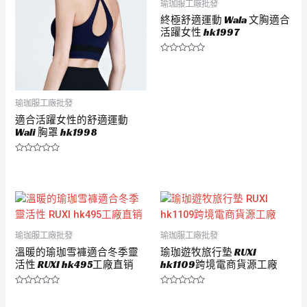
瑜珈服工廠批發
終極舒適運動 Wala 文胸適合
活躍女性 hk1997
評
分
0
滿
分
5
瑜珈服工廠批發
適合活躍女性的舒適運動
Wali 胸罩 hk1998
評
分
0
滿
分
5
瑜珈服工廠批發
瑜珈服工廠批發
溫暖的瑜珈雪褲適合冬季靈
瑜珈遊牧旅行墊 RUXI
活性 RUXI hk495工廠直销
hk1109跨境電商貨源工廠
評
評
分
分