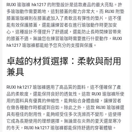
RUXI 瑜珈褲 hk1217 的附墊設計是這款產品的最大亮點。許
多瑜珈動作需要跪地，這對膝蓋的壓力非常大。而 RUXI 附墊
膝蓋瑜珈褲則在膝蓋處加入了柔軟且有彈性的墊片，這不僅
能有效保護膝蓋，還能讓練習者在進行瑜珈動作時更加安
心。這種設計不僅提升了舒適感，還能防止長時間練習帶來
的膝蓋不適。無論您在練習瑜珈時需要進行什麼動作，RUXI
hk1217 瑜珈褲都能給予您充分的支撐與保護。
卓越的材質選擇：柔軟與耐用
兼具
RUXI hk1217 瑜珈褲選用了高品質的面料，這不僅確保了產
品的柔軟度，還能保持良好的透氣性。這款 RUXI 瑜珈褲所使
用的面料具有優異的伸縮性，能夠貼合身體曲線，讓練習者
在做各種動作時都感到自如。除此之外，這款 RUXI 瑜珈褲還
具有極佳的耐用性，能夠經受住多次洗滌而不變形，這使得
它成為長期使用的理想選擇。無論是在炎熱的夏天還是寒冷
的冬天，RUXI hk1217 瑜珈褲都能保持舒適的穿著體驗。