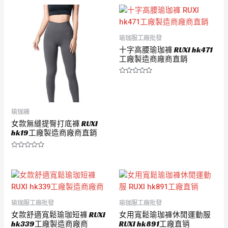
0
0
滿
滿
分
分
5
5
瑜珈服工廠批發
十字高腰瑜珈褲 RUXI hk471
工廠製造商廠商直銷
評
分
0
滿
分
5
瑜珈褲
女款無縫提臀打底褲 RUXI
hk19工廠製造商廠商直銷
評
分
0
滿
分
5
瑜珈服工廠批發
瑜珈服工廠批發
女款舒適寬鬆瑜珈短褲 RUXI
女用寬鬆瑜珈褲休閒運動服
hk339工廠製造商廠商
RUXI hk891工廠直销