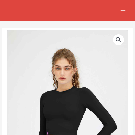
跳
MAIN
至
MEN
主
要
內
容