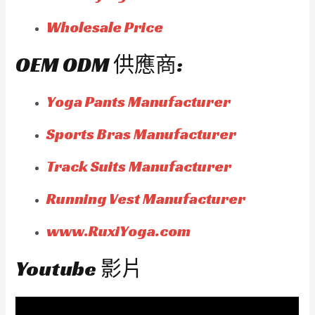
Wholesale Price
OEM ODM 供應商:
Yoga Pants Manufacturer
Sports Bras Manufacturer
Track Suits Manufacturer
Running Vest Manufacturer
www.RuxiYoga.com
Youtube 影片