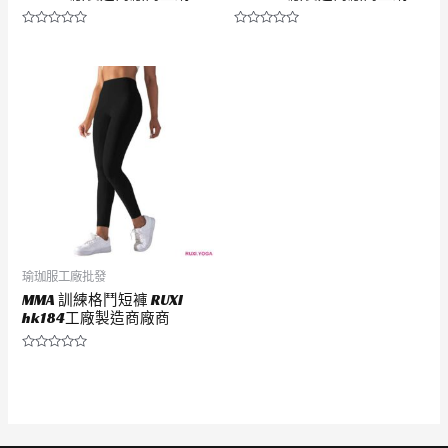
評
評
分
分
0
0
滿
滿
分
分
5
5
瑜珈服工廠批發
MMA 訓練格鬥短褲 RUXI
hk184工廠製造商廠商
評
分
0
滿
分
5