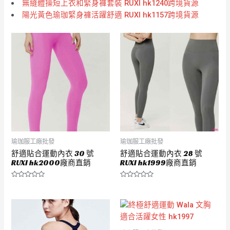
無縫體操短上衣和緊身褲套裝 RUXI hk1240跨境貨源
陽光黃色瑜珈緊身褲活躍舒適 RUXI hk1157跨境貨源
瑜珈服工廠批發
瑜珈服工廠批發
舒適貼合運動內衣 30 號
舒適貼合運動內衣 28 號
RUXI hk2000廠商直銷
RUXI hk1999廠商直銷
評
評
分
分
0
0
滿
滿
分
分
5
5