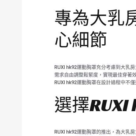
專為大乳房女
心細節
RUXI hk92運動胸罩充分考慮到大
需求自由調整鬆緊度，實現最佳穿著效果
RUXI hk92運動胸罩在設計過程
選擇RUXI
RUXI hk92運動胸罩的推出，為