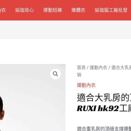
內衣
瑜珈背心
運動短褲
連體衣
瑜珈服工廠批發
首頁
/
運動內衣
/ 適合大乳
销
運動內衣
適合大乳房的
RUXI hk92
適合重乳房的頂級支撐運動內衣 