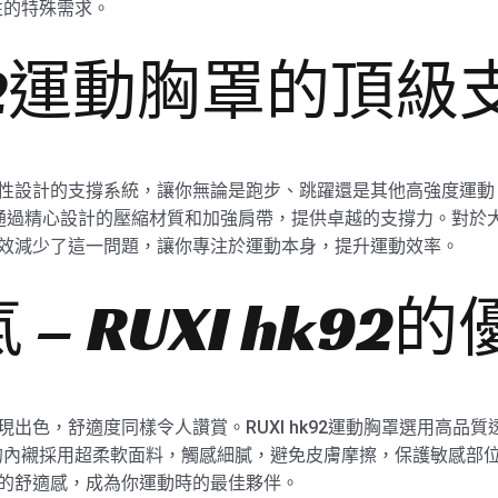
性的特殊需求。
hk92運動胸罩的頂
乳房女性設計的支撐系統，讓你無論是跑步、跳躍還是其他高強度運
，通過精心設計的壓縮材質和加強肩帶，提供卓越的支撐力。對於
胸罩有效減少了這一問題，讓你專注於運動本身，提升運動效率。
– RUXI hk92
面表現出色，舒適度同樣令人讚賞。RUXI hk92運動胸罩選用高
的內襯採用超柔軟面料，觸感細膩，避免皮膚摩擦，保護敏感部
持久的舒適感，成為你運動時的最佳夥伴。