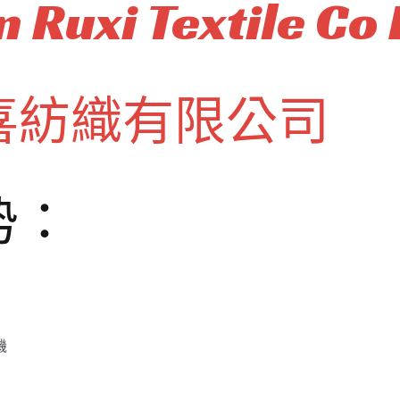
 Ruxi Textile Co 
喜紡織有限公司
势：
機