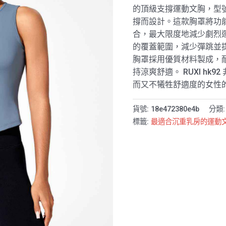
的頂級支撐運動文胸，型號
撐而設計。這款胸罩將功
合，最大限度地減少劇烈運動
的覆蓋範圍，減少彈跳並
胸罩採用優質材料製成，
持涼爽舒適。 RUXI h
而又不犧牲舒適度的女性
貨號:
18e472380e4b
分類
標籤:
最適合沉重乳房的運動