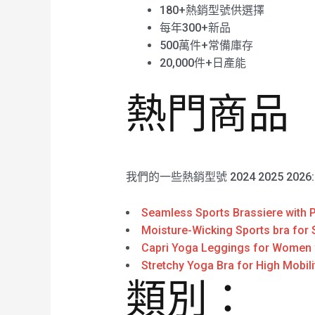
180+熱銷型號供選擇
每年300+新品
500萬件+常備庫存
20,000件+日產能
熱門商品
我們的一些熱銷型號 2024 2025 2026
Seamless Sports Brassiere with 
Moisture-Wicking Sports bra for
Capri Yoga Leggings for Women 
Stretchy Yoga Bra for High Mobili
類別：