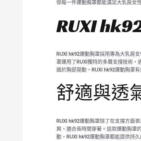
保每一件運動胸罩都能滿足大乳房女
RUXI 
RUXI hk92運動胸罩採用專為大
罩運用了RUXI獨特的多層支撐技術
過於胸部晃動，RUXI hk92運動
舒適與透氣 
RUXI hk92運動胸罩除了在支撐方
爽，適合長時間穿著。這款運動胸罩
動，RUXI hk92運動胸罩都能提供