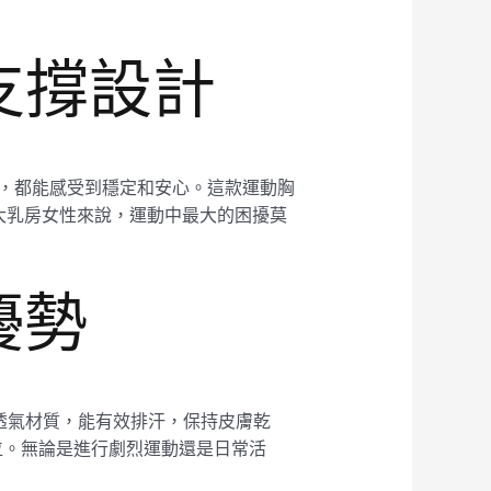
級支撐設計
動，都能感受到穩定和安心。這款運動胸
大乳房女性來說，運動中最大的困擾莫
的優勢
品質透氣材質，能有效排汗，保持皮膚乾
位。無論是進行劇烈運動還是日常活