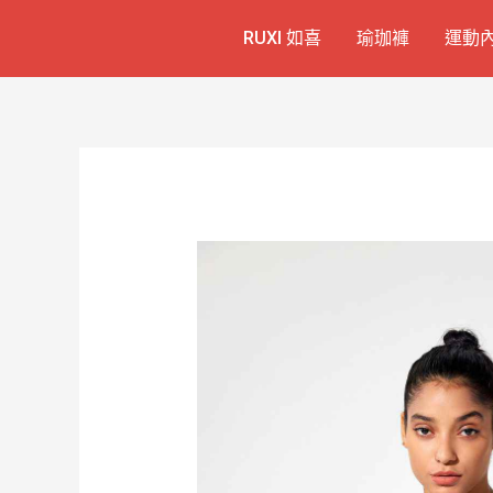
跳
RUXI 如喜
瑜珈褲
運動
至
主
要
內
容