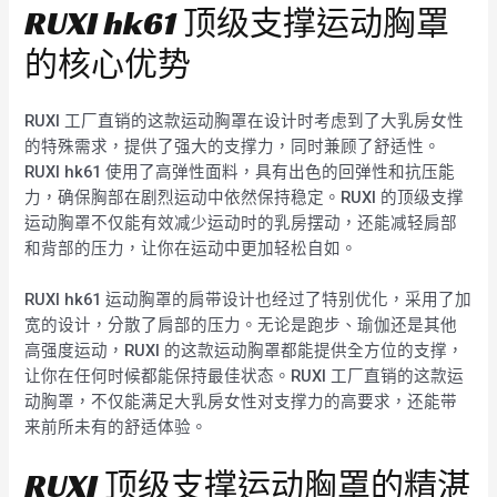
RUXI hk61 顶级支撑运动胸罩
的核心优势
RUXI 工厂直销的这款运动胸罩在设计时考虑到了大乳房女性
的特殊需求，提供了强大的支撑力，同时兼顾了舒适性。
RUXI hk61 使用了高弹性面料，具有出色的回弹性和抗压能
力，确保胸部在剧烈运动中依然保持稳定。RUXI 的顶级支撑
运动胸罩不仅能有效减少运动时的乳房摆动，还能减轻肩部
和背部的压力，让你在运动中更加轻松自如。
RUXI hk61 运动胸罩的肩带设计也经过了特别优化，采用了加
宽的设计，分散了肩部的压力。无论是跑步、瑜伽还是其他
高强度运动，RUXI 的这款运动胸罩都能提供全方位的支撑，
让你在任何时候都能保持最佳状态。RUXI 工厂直销的这款运
动胸罩，不仅能满足大乳房女性对支撑力的高要求，还能带
来前所未有的舒适体验。
RUXI 顶级支撑运动胸罩的精湛