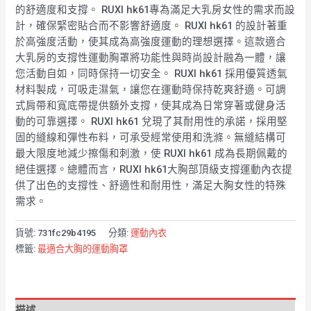
的舒適度和支撐。 RUXI hk61專為滿足大乳房女性的需求而設
計，確保緊密貼合而不影響舒適度。 RUXI hk61 的設計著重
於高強度活動，使其成為高強度運動的理想選擇。這款適合
大乳房的支撐性運動胸罩將功能性與時尚設計融為一體，讓
您活動自如，同時保持一切安全。 RUXI hk61 採用優質透氣
材料製成，可吸走濕氣，讓您在運動時保持乾爽舒適。可調
式肩帶和寬底帶提供額外支撐，使其成為日常穿著或健身活
動的可靠選擇。 RUXI hk61 兌現了其耐用性的承諾，採用堅
固的縫線和彈性布料，可承受經常使用和洗滌。無縫結構可
最大限度地減少擦傷和刺激，使 RUXI hk61 成為長期佩戴的
絕佳選擇。總體而言，RUXI hk61大胸部頂級支撐運動內衣提
供了出色的支撐性、舒適性和耐用性，滿足大胸女性的特殊
需求。
貨號:
731fc29b4195
分類:
運動內衣
標籤:
最適合大胸的運動胸罩
描述