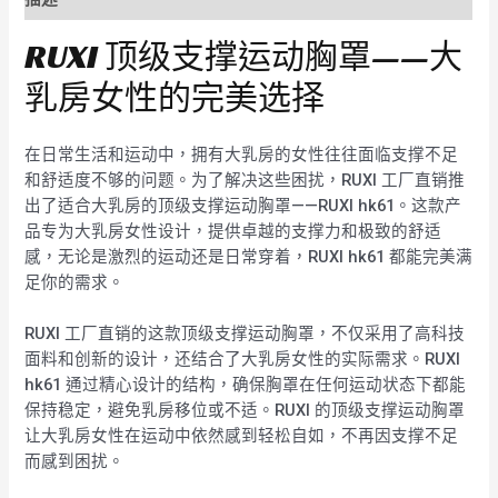
RUXI 顶级支撑运动胸罩——大
乳房女性的完美选择
在日常生活和运动中，拥有大乳房的女性往往面临支撑不足
和舒适度不够的问题。为了解决这些困扰，RUXI 工厂直销推
出了适合大乳房的顶级支撑运动胸罩——RUXI hk61。这款产
品专为大乳房女性设计，提供卓越的支撑力和极致的舒适
感，无论是激烈的运动还是日常穿着，RUXI hk61 都能完美满
足你的需求。
RUXI 工厂直销的这款顶级支撑运动胸罩，不仅采用了高科技
面料和创新的设计，还结合了大乳房女性的实际需求。RUXI
hk61 通过精心设计的结构，确保胸罩在任何运动状态下都能
保持稳定，避免乳房移位或不适。RUXI 的顶级支撑运动胸罩
让大乳房女性在运动中依然感到轻松自如，不再因支撑不足
而感到困扰。