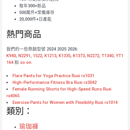
每年300+新品
500萬件+常備庫存
20,000件+日產能
熱門商品
我們的一些熱銷型號 2024 2025 2026:
K940
,
N2291
,
1522
,
K1213
,
K1335
,
K1373
,
N2272
,
T1340
,
YT1
164
和
so on
.
Flare Pants for Yoga Practice Ruxi rx1031
High-Performance Fitness Bra Ruxi rx3042
Female Running Shorts for High-Speed Runs Ruxi
rx4065
Exercise Pants for Women with Flexibility Ruxi rx1014
類別：
瑜珈褲