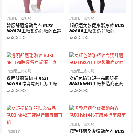
瑜珈服工廠批發
瑜珈服工廠批發
韓版舒適運動內衣 RUXI
超舒適女款健身緊身褲 RUXI
hk1975工廠製造商廠商直銷
hk688工廠製造商廠商
評
評
分
分
0
0
滿
滿
分
分
5
5
瑜珈服工廠批發
瑜珈服工廠批發
透明舒適瑜珈褲 RUXI
女紅色瑜珈短褲高腰舒適
hk1190跨境電商貨源工廠
RUXI hk641工廠製造商廠商
評
評
分
分
0
0
滿
滿
分
分
5
5
瑜珈服工廠批發
極致舒適全背運動內衣 RUXI
瑜珈背心