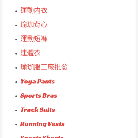
運動内衣
瑜珈背心
運動短褲
連體衣
瑜珈服工廠批發
Yoga Pants
Sports Bras
Track Suits
Running Vests
Sports Shorts