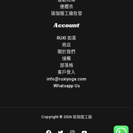
連體衣
瑜珈服工廠批發
Account
RUXI 如喜
商店
關於我們
接觸
部落格
客戶登入
info@ruxiyoga.com
Whatsapp Us
Copyright © 2026 瑜珈服工廠