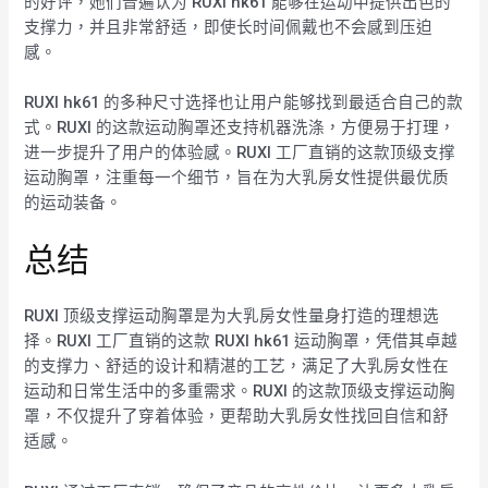
的好评，她们普遍认为 RUXI hk61 能够在运动中提供出色的
支撑力，并且非常舒适，即使长时间佩戴也不会感到压迫
感。
RUXI hk61 的多种尺寸选择也让用户能够找到最适合自己的款
式。RUXI 的这款运动胸罩还支持机器洗涤，方便易于打理，
进一步提升了用户的体验感。RUXI 工厂直销的这款顶级支撑
运动胸罩，注重每一个细节，旨在为大乳房女性提供最优质
的运动装备。
总结
RUXI 顶级支撑运动胸罩是为大乳房女性量身打造的理想选
择。RUXI 工厂直销的这款 RUXI hk61 运动胸罩，凭借其卓越
的支撑力、舒适的设计和精湛的工艺，满足了大乳房女性在
运动和日常生活中的多重需求。RUXI 的这款顶级支撑运动胸
罩，不仅提升了穿着体验，更帮助大乳房女性找回自信和舒
适感。