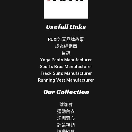
Usefull Links
RUXI如喜品牌故事
成為經銷商
目錄
Yoga Pants Manufacturer
Sports Bras Manufacturer
Track Suits Manufacturer
Running Vest Manufacturer
Our Collection
瑜珈褲
運動內衣
瑜珈背心
評論視頻
運動短褲