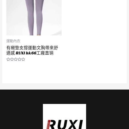
運動內衣
有襯墊支撐運動文胸帶來舒
適感 RUXI hk66工廠直销
評
分
0
滿
分
5