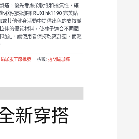
i 製造，優先考慮柔軟性和透氣性，確
適瑜珈褲 RUXI hk1190 完美貼
珈或其他健身活動中提供出色的支撐並
易於拉伸的優質材料，使褲子適合不同體
汗功能，讓使用者保持乾爽舒適，而輕
。
:
瑜珈服工廠批發
標籤:
透明瑜珈褲
來全新穿搭