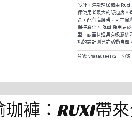
設計。這款瑜珈褲由 Rux
保使用者最大的舒適度。透明舒
合，配有高腰帶，可在瑜
保持原位。 Ruxi 採用
型。該面料還具有吸濕排
巧的設計則允許活動自如
貨號:
54aaa0aee1c2
分類
珈褲：RUXI帶