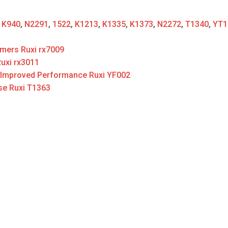
:
K940
,
N2291
,
1522
,
K1213
,
K1335
,
K1373
,
N2272
,
T1340
,
YT1
mers Ruxi rx7009
uxi rx3011
 Improved Performance Ruxi YF002
se Ruxi T1363