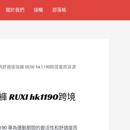
關於我們
接觸
部落格
明舒適瑜珈褲 RUXI hk1190跨境電商貨源
RUXI hk1190跨境
k1190 專為運動期間的靈活性和舒適度而