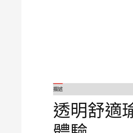
描述
透明舒適瑜
體驗