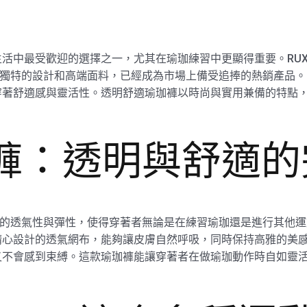
活中最受歡迎的選擇之一，尤其在瑜珈練習中更顯得重要。RUX
，憑藉其獨特的設計和高端面料，已經成為市場上備受追捧的熱銷產品。
穿著舒適感與靈活性。透明舒適瑜珈褲以時尚與實用兼備的特點
珈褲：透明與舒適
強調面料的透氣性與彈性，使得穿著者無論是在練習瑜珈還是進行其
心設計的透氣網布，能夠讓皮膚自然呼吸，同時保持高雅的美感。
又不會感到束縛。這款瑜珈褲能讓穿著者在做瑜珈動作時自如靈