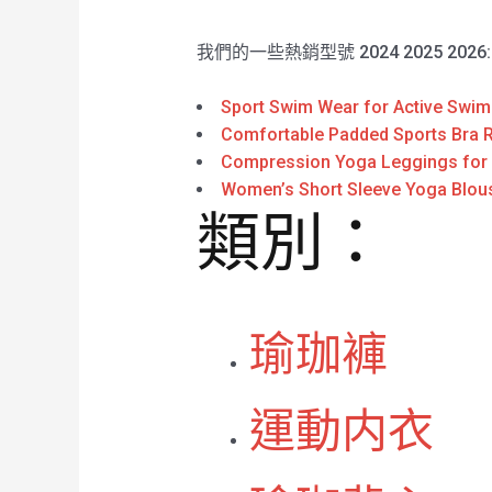
我們的一些熱銷型號 2024 2025 2026
Sport Swim Wear for Active Swim
Comfortable Padded Sports Bra R
Compression Yoga Leggings for
Women’s Short Sleeve Yoga Blou
類別：
瑜珈褲
運動内衣