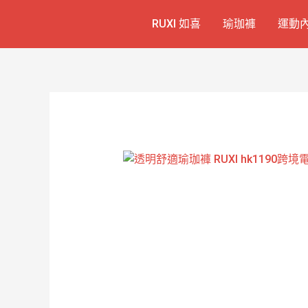
跳
RUXI 如喜
瑜珈褲
運動
至
主
要
內
容