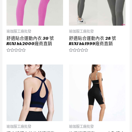
瑜珈服工廠批發
瑜珈服工廠批發
舒適貼合運動內衣 30 號
舒適貼合運動內衣 28 號
RUXI hk2000廠商直銷
RUXI hk1999廠商直銷
評
評
分
分
0
0
滿
滿
分
分
5
5
瑜珈服工廠批發
瑜珈服工廠批發