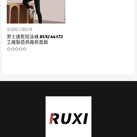
瑜珈服工廠批發
男士速乾短泳褲 RUXI hk173
工廠製造商廠商直銷
評
分
0
滿
分
5