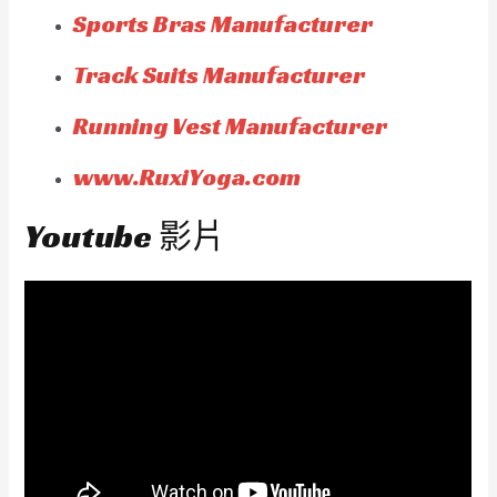
Sports Bras Manufacturer
Track Suits Manufacturer
Running Vest Manufacturer
www.RuxiYoga.com
Youtube 影片