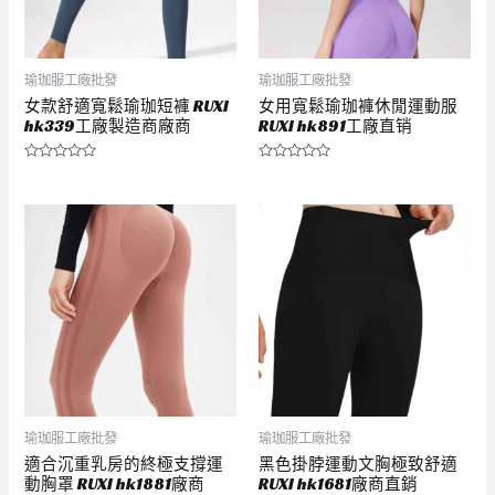
瑜珈服工廠批發
瑜珈服工廠批發
女款舒適寬鬆瑜珈短褲 RUXI
女用寬鬆瑜珈褲休閒運動服
hk339工廠製造商廠商
RUXI hk891工廠直销
評
評
分
分
0
0
滿
滿
分
分
5
5
瑜珈服工廠批發
瑜珈服工廠批發
適合沉重乳房的終極支撐運
黑色掛脖運動文胸極致舒適
動胸罩 RUXI hk1881廠商
RUXI hk1681廠商直銷