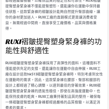
都經過層層檢驗，以確保品質的穩定性和可靠性。RUXI褶皺
提臀塑身緊身褲不僅能提臀塑形，還能讓你在運動中保持最
佳狀態。這款緊身褲的褶皺設計能夠自然提升臀部曲線，讓
你的身材更加迷人。RUXI工廠的直銷模式更是讓消費者受
益，無需經過中間商，直接享受工廠價格，品質與價格兼
得。
RUXI褶皺提臀塑身緊身褲的功
能性與舒適性
RUXI褶皺提臀塑身緊身褲採用了高彈性的面料，這種面料不
僅能提供充足的支撐，還能讓你在運動中自由伸展。RUXI工
廠在設計這款hk513褶皺提臀塑身緊身褲時，特別考慮到女性
在運動時的需求，因此，這款緊身褲在腰部、臀部和腿部的
設計上都經過了精心調整，以達到最佳的穿著效果。RUXI褶
皺提臀塑身緊身褲的透氣性極佳，即使在高強度運動中，也
能保持皮膚的乾爽。RUXI工廠秉持著對品質的堅持，確保每
一條褶皺提臀塑身緊身褲都經過嚴格的品質檢驗，以滿足消
費者的需求。