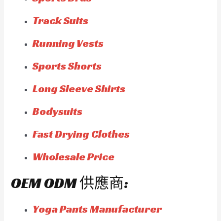
Track Suits
Running Vests
Sports Shorts
Long Sleeve Shirts
Bodysuits
Fast Drying Clothes
Wholesale Price
OEM ODM 供應商:
Yoga Pants Manufacturer