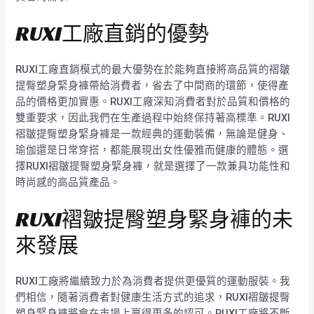
RUXI工廠直銷的優勢
RUXI工廠直銷模式的最大優勢在於能夠直接將高品質的褶皺
提臀塑身緊身褲帶給消費者，省去了中間商的環節，使得產
品的價格更加實惠。RUXI工廠深知消費者對於品質和價格的
雙重要求，因此我們在生產過程中始終保持著高標準。RUXI
褶皺提臀塑身緊身褲是一款經典的運動裝備，無論是健身、
瑜伽還是日常穿搭，都能展現出女性優雅而健康的體態。選
擇RUXI褶皺提臀塑身緊身褲，就是選擇了一款兼具功能性和
時尚感的高品質產品。
RUXI褶皺提臀塑身緊身褲的未
來發展
RUXI工廠將繼續致力於為消費者提供更優質的運動服裝。我
們相信，隨著消費者對健康生活方式的追求，RUXI褶皺提臀
塑身緊身褲將會在市場上贏得更多的認可。RUXI工廠將不斷