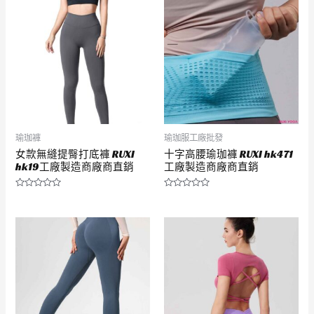
分
分
5
5
瑜珈褲
瑜珈服工廠批發
女款無縫提臀打底褲 RUXI
十字高腰瑜珈褲 RUXI hk471
hk19工廠製造商廠商直銷
工廠製造商廠商直銷
評
評
分
分
0
0
滿
滿
分
分
5
5