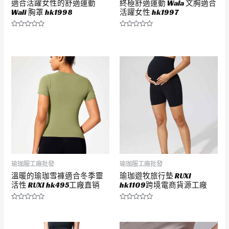
適合活躍女性的舒適運動
終極舒適運動 Wala 文胸適合
Wali 胸罩 hk1998
活躍女性 hk1997
評
評
分
分
0
0
滿
滿
分
分
5
5
瑜珈服工廠批發
瑜珈服工廠批發
溫暖的瑜珈雪褲適合冬季靈
瑜珈遊牧旅行墊 RUXI
活性 RUXI hk495工廠直销
hk1109跨境電商貨源工廠
評
評
分
分
0
0
滿
滿