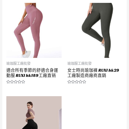
瑜珈服工廠批發
瑜珈服工廠批發
適合所有季節的舒適合身運
女士時尚瑜珈褲 RUXI hk29
動服 RUXI hk189工廠直销
工廠製造商廠商直銷
評
評
分
分
0
0
滿
滿
分
分
5
5