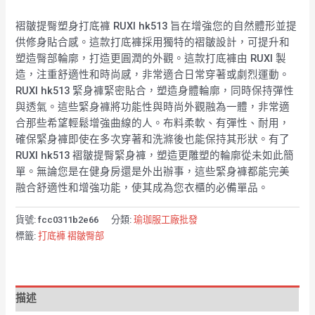
褶皺提臀塑身打底褲 RUXI hk513 旨在增強您的自然體形並提
供修身貼合感。這款打底褲採用獨特的褶皺設計，可提升和
塑造臀部輪廓，打造更圓潤的外觀。這款打底褲由 RUXI 製
造，注重舒適性和時尚感，非常適合日常穿著或劇烈運動。
RUXI hk513 緊身褲緊密貼合，塑造身體輪廓，同時保持彈性
與透氣。這些緊身褲將功能性與時尚外觀融為一體，非常適
合那些希望輕鬆增強曲線的人。布料柔軟、有彈性、耐用，
確保緊身褲即使在多次穿著和洗滌後也能保持其形狀。有了
RUXI hk513 褶皺提臀緊身褲，塑造更雕塑的輪廓從未如此簡
單。無論您是在健身房還是外出辦事，這些緊身褲都能完美
融合舒適性和增強功能，使其成為您衣櫃的必備單品。
貨號:
fcc0311b2e66
分類:
瑜珈服工廠批發
標籤:
打底褲 褶皺臀部
描述