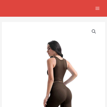
跳
MAIN
至
MEN
主
要
內
容