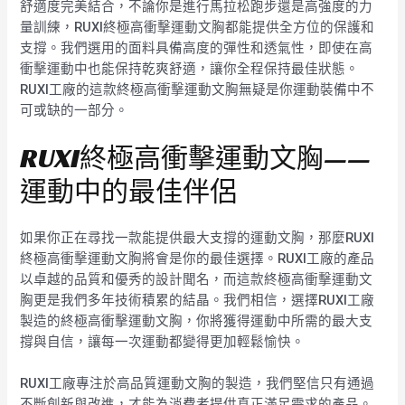
舒適度完美結合，不論你是進行馬拉松跑步還是高強度的力
量訓練，RUXI終極高衝擊運動文胸都能提供全方位的保護和
支撐。我們選用的面料具備高度的彈性和透氣性，即使在高
衝擊運動中也能保持乾爽舒適，讓你全程保持最佳狀態。
RUXI工廠的這款終極高衝擊運動文胸無疑是你運動裝備中不
可或缺的一部分。
RUXI終極高衝擊運動文胸——
運動中的最佳伴侶
如果你正在尋找一款能提供最大支撐的運動文胸，那麼RUXI
終極高衝擊運動文胸將會是你的最佳選擇。RUXI工廠的產品
以卓越的品質和優秀的設計聞名，而這款終極高衝擊運動文
胸更是我們多年技術積累的結晶。我們相信，選擇RUXI工廠
製造的終極高衝擊運動文胸，你將獲得運動中所需的最大支
撐與自信，讓每一次運動都變得更加輕鬆愉快。
RUXI工廠專注於高品質運動文胸的製造，我們堅信只有通過
不斷創新與改進，才能為消費者提供真正滿足需求的產品。