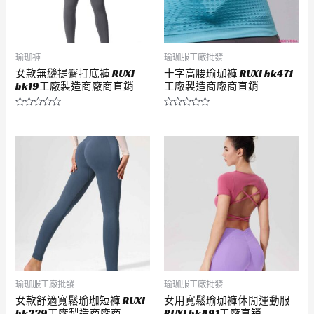
瑜珈褲
瑜珈服工廠批發
女款無縫提臀打底褲 RUXI
十字高腰瑜珈褲 RUXI hk471
hk19工廠製造商廠商直銷
工廠製造商廠商直銷
評
評
分
分
0
0
滿
滿
分
分
5
5
瑜珈服工廠批發
瑜珈服工廠批發
女款舒適寬鬆瑜珈短褲 RUXI
女用寬鬆瑜珈褲休閒運動服
hk339工廠製造商廠商
RUXI hk891工廠直销