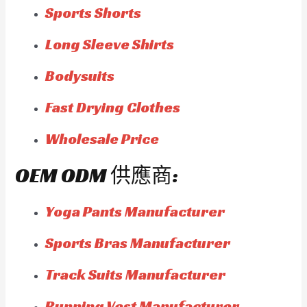
Sports Shorts
Long Sleeve Shirts
Bodysuits
Fast Drying Clothes
Wholesale Price
OEM ODM 供應商:
Yoga Pants Manufacturer
Sports Bras Manufacturer
Track Suits Manufacturer
Running Vest Manufacturer