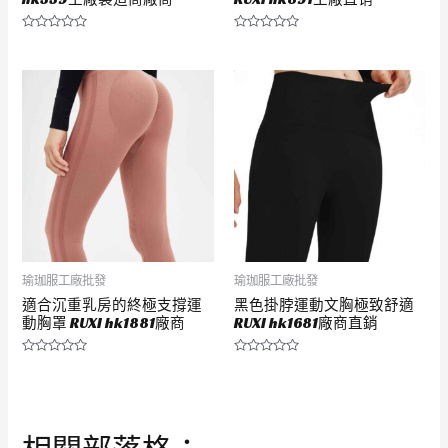
評
評
分
分
0
0
滿
滿
分
分
5
5
瑜珈服工廠批發
瑜珈服工廠批發
適合沉重乳房的終極支撐運
黑色掛脖運動文胸極致舒適
動胸罩 RUXI hk1881廠商
RUXI hk1681廠商直銷
評
評
分
分
0
0
滿
滿
分
分
5
5