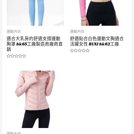
運動內衣
運動內衣
適合大乳房的舒適支撐運動
舒適貼合白色運動文胸適合
胸罩 hk65工廠製造商廠商直
活躍女性 RUXI hk62工廠
銷
評
分
評
0
分
滿
0
分
滿
5
分
5
運動內衣