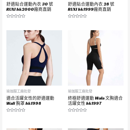
舒適貼合運動內衣 30 號
舒適貼合運動內衣 28 號
RUXI hk2000廠商直銷
RUXI hk1999廠商直銷
評
評
分
分
0
0
滿
滿
分
分
5
5
瑜珈服工廠批發
瑜珈服工廠批發
適合活躍女性的舒適運動
終極舒適運動 Wala 文胸適合
Wali 胸罩 hk1998
活躍女性 hk1997
評
評
分
分
0
0
滿
滿
分
分