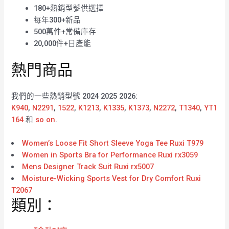
180+熱銷型號供選擇
每年300+新品
500萬件+常備庫存
20,000件+日產能
熱門商品
我們的一些熱銷型號 2024 2025 2026:
K940
,
N2291
,
1522
,
K1213
,
K1335
,
K1373
,
N2272
,
T1340
,
YT1
164
和
so on
.
Women’s Loose Fit Short Sleeve Yoga Tee Ruxi T979
Women in Sports Bra for Performance Ruxi rx3059
Mens Designer Track Suit Ruxi rx5007
Moisture-Wicking Sports Vest for Dry Comfort Ruxi
T2067
類別：