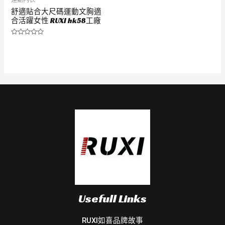
舒適貼合大尺碼運動文胸適
合活躍女性 RUXI hk58工廠
評
分
0
滿
分
5
Usefull Links
RUXI如喜品牌故事