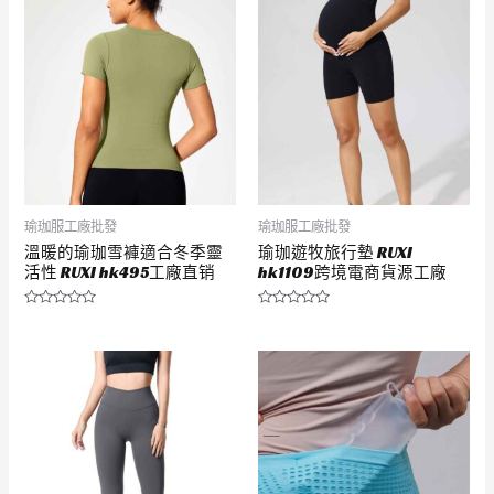
5
5
瑜珈服工廠批發
瑜珈服工廠批發
溫暖的瑜珈雪褲適合冬季靈
瑜珈遊牧旅行墊 RUXI
活性 RUXI hk495工廠直销
hk1109跨境電商貨源工廠
評
評
分
分
0
0
滿
滿
分
分
5
5