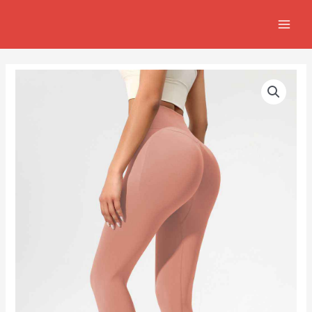
跳
MAIN
至
MEN
主
要
內
容