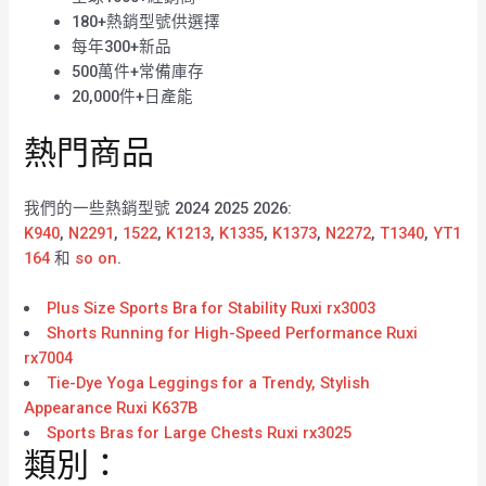
180+熱銷型號供選擇
每年300+新品
500萬件+常備庫存
20,000件+日產能
熱門商品
我們的一些熱銷型號 2024 2025 2026:
K940
,
N2291
,
1522
,
K1213
,
K1335
,
K1373
,
N2272
,
T1340
,
YT1
164
和
so on
.
Plus Size Sports Bra for Stability Ruxi rx3003
Shorts Running for High-Speed Performance Ruxi
rx7004
Tie-Dye Yoga Leggings for a Trendy, Stylish
Appearance Ruxi K637B
Sports Bras for Large Chests Ruxi rx3025
類別：