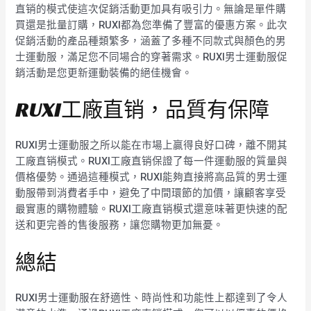
直销的模式使這次促銷活動更加具有吸引力。無論是單件購
買還是批量訂購，RUXI都為您準備了豐富的優惠方案。此次
促銷活動的產品種類繁多，涵蓋了多種不同款式與顏色的男
士運動服，滿足您不同場合的穿著需求。RUXI男士運動服促
銷活動是您更新運動裝備的絕佳機會。
RUXI工廠直销，品質有保障
RUXI男士運動服之所以能在市場上贏得良好口碑，離不開其
工廠直销模式。RUXI工廠直销保證了每一件運動服的質量與
價格優勢。通過這種模式，RUXI能夠直接將高品質的男士運
動服帶到消費者手中，避免了中間環節的加價，讓顧客享受
最實惠的購物體驗。RUXI工廠直销模式還意味著更快速的配
送和更完善的售後服務，讓您購物更加無憂。
總結
RUXI男士運動服在舒適性、時尚性和功能性上都達到了令人