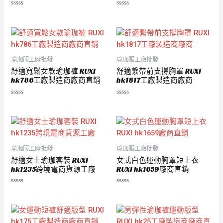
評
評
分
分
0
0
滿
滿
分
分
5
5
瑜珈服工廠批發
瑜珈服工廠批發
舒適寬鬆女款瑜珈褲 RUXI
舒適繫帶前支撐胸罩 RUXI
hk786工廠製造商廠商直銷
hk1817工廠製造商廠商
評
評
分
分
0
0
滿
滿
分
分
5
5
瑜珈服工廠批發
瑜珈服工廠批發
舒適女士瑜珈套裝 RUXI
女式白色運動胸罩短上衣
hk1235跨境電商貨源工廠
RUXI hk1659廠商直銷
評
評
分
分
0
0
滿
滿
分
分
5
5