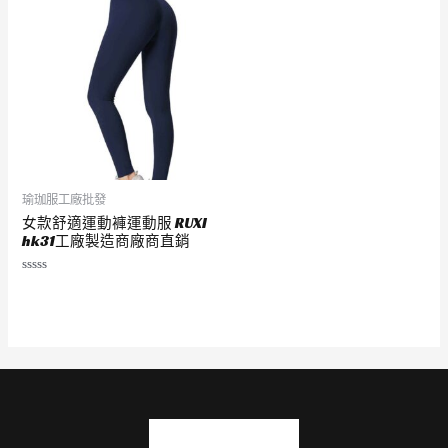
分
分
5
5
瑜珈服工廠批發
女款舒適運動褲運動服 RUXI
hk31工廠製造商廠商直銷
評
分
0
滿
分
5