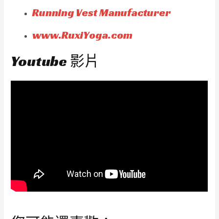
Running Vest Manufacturer
www.RuxiYoga.com
Youtube 影片