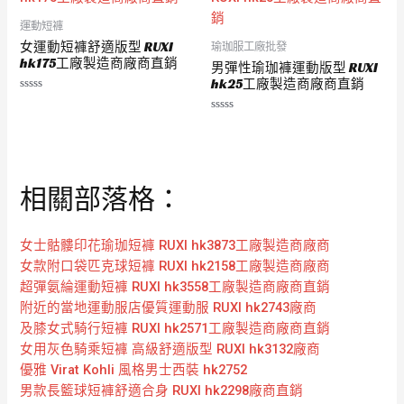
運動短褲
女運動短褲舒適版型 RUXI
瑜珈服工廠批發
hk175工廠製造商廠商直銷
男彈性瑜珈褲運動版型 RUXI
hk25工廠製造商廠商直銷
評
分
評
0
分
滿
0
分
滿
5
分
5
相關部落格：
女士骷髏印花瑜珈短褲 RUXI hk3873工廠製造商廠商
女款附口袋匹克球短褲 RUXI hk2158工廠製造商廠商
超彈氨綸運動短褲 RUXI hk3558工廠製造商廠商直銷
附近的當地運動服店優質運動服 RUXI hk2743廠商
及膝女式騎行短褲 RUXI hk2571工廠製造商廠商直銷
女用灰色騎乘短褲 高級舒適版型 RUXI hk3132廠商
優雅 Virat Kohli 風格男士西裝 hk2752
男款長籃球短褲舒適合身 RUXI hk2298廠商直銷