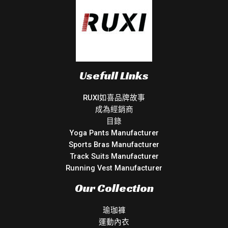
Usefull Links
RUXI如喜品牌故事
成為經銷商
目錄
Yoga Pants Manufacturer
Sports Bras Manufacturer
Track Suits Manufacturer
Running Vest Manufacturer
Our Collection
瑜珈褲
運動內衣