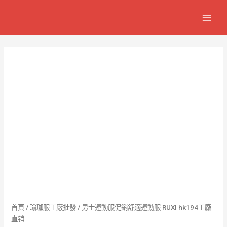
跳
MAIN
至
MEN
主
要
內
容
首頁
/
瑜珈服工廠批發
/ 男士運動服促銷舒適運動服 RUXI hk194工廠
直销