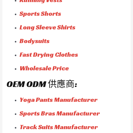
Sports Shorts
Long Sleeve Shirts
Bodysuits
Fast Drying Clothes
Wholesale Price
OEM ODM 供應商:
Yoga Pants Manufacturer
Sports Bras Manufacturer
Track Suits Manufacturer