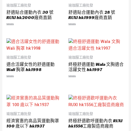
瑜珈服工廠批發
瑜珈服工廠批發
舒適貼合運動內衣 30 號
舒適貼合運動內衣 28 號
RUXI hk2000廠商直銷
RUXI hk1999廠商直銷
評
評
分
分
0
0
滿
滿
分
分
5
5
瑜珈服工廠批發
瑜珈服工廠批發
適合活躍女性的舒適運動
終極舒適運動 Wala 文胸適合
Wali 胸罩 hk1998
活躍女性 hk1997
評
評
分
分
0
0
滿
滿
分
分
5
5
瑜珈服工廠批發
瑜珈服工廠批發
經濟實惠的高品質運動胸罩
終極舒適歡呼運動內衣 RUXI
100 歲以下 hk1937
hk1556工廠製造商廠商