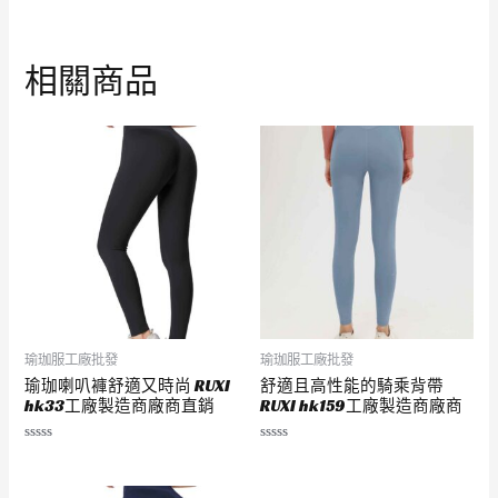
相關商品
瑜珈服工廠批發
瑜珈服工廠批發
瑜珈喇叭褲舒適又時尚 RUXI
舒適且高性能的騎乘背帶
hk33工廠製造商廠商直銷
RUXI hk159工廠製造商廠商
評
評
分
分
0
0
滿
滿