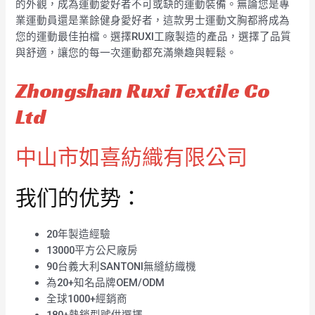
的外觀，成為運動愛好者不可或缺的運動裝備。無論您是專
業運動員還是業餘健身愛好者，這款男士運動文胸都將成為
您的運動最佳拍檔。選擇RUXI工廠製造的產品，選擇了品質
與舒適，讓您的每一次運動都充滿樂趣與輕鬆。
Zhongshan Ruxi Textile Co
Ltd
中山市如喜紡織有限公司
我们的优势：
20年製造經驗
13000平方公尺廠房
90台義大利SANTONI無縫紡織機
為20+知名品牌OEM/ODM
全球1000+經銷商
180+熱銷型號供選擇