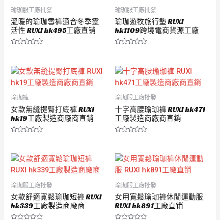
瑜珈服工廠批發
瑜珈服工廠批發
溫暖的瑜珈雪褲適合冬季靈
瑜珈遊牧旅行墊 RUXI
活性 RUXI hk495工廠直销
hk1109跨境電商貨源工廠
評
評
分
分
0
0
滿
滿
分
分
5
5
瑜珈褲
瑜珈服工廠批發
女款無縫提臀打底褲 RUXI
十字高腰瑜珈褲 RUXI hk471
hk19工廠製造商廠商直銷
工廠製造商廠商直銷
評
評
分
分
0
0
滿
滿
分
分
5
5
瑜珈服工廠批發
瑜珈服工廠批發
女款舒適寬鬆瑜珈短褲 RUXI
女用寬鬆瑜珈褲休閒運動服
hk339工廠製造商廠商
RUXI hk891工廠直销