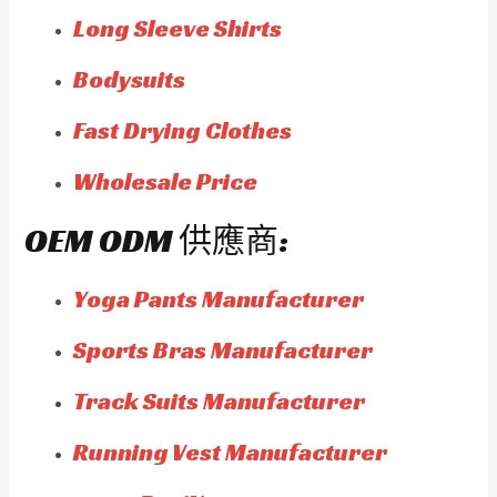
Long Sleeve Shirts
Bodysuits
Fast Drying Clothes
Wholesale Price
OEM ODM 供應商:
Yoga Pants Manufacturer
Sports Bras Manufacturer
Track Suits Manufacturer
Running Vest Manufacturer