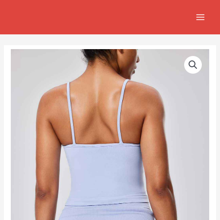
跳
MAIN
至
MEN
主
要
內
容