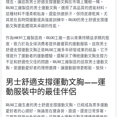
理念，讓這款男士舒適支撐運動文胸在市場上獨樹一幟。
RUXI工廠製造的男士運動文胸，選用了高品質的透氣材料，
這種材料不僅柔軟貼身，還能快速排汗，保持皮膚乾爽。尤
其是在長時間運動或高強度訓練中，RUXI的男士舒適支撐運
動文胸更能體現其卓越的性能。
作為HK91工廠製造商，RUXI工廠一直以來秉持精益求精的態
度，致力於為全球消費者提供最優質的運動服裝。這款男士
舒適支撐運動文胸正是RUXI工廠多年研發成果的結晶，它不
僅提升了運動者的運動體驗，還解決了傳統運動文胸支撐力
不足和舒適性欠佳的問題。RUXI工廠製造的這款男士運動文
胸，是運動愛好者的理想選擇，讓運動變得更輕鬆、愉快。
男士舒適支撐運動文胸——運
動服裝中的最佳伴侶
RUXI工廠生產的男士舒適支撐運動文胸，已經成為眾多運動
愛好者的心頭好，無論是在健身房、跑道，還是日常穿著，
它都能發揮出色的作用。這款男士運動文胸不僅僅是簡單的