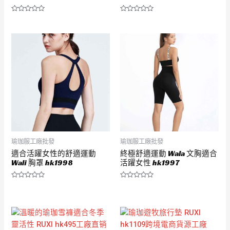
評
評
分
分
0
0
滿
滿
分
分
5
5
瑜珈服工廠批發
瑜珈服工廠批發
適合活躍女性的舒適運動
終極舒適運動 Wala 文胸適合
Wali 胸罩 hk1998
活躍女性 hk1997
評
評
分
分
0
0
滿
滿
分
分
5
5