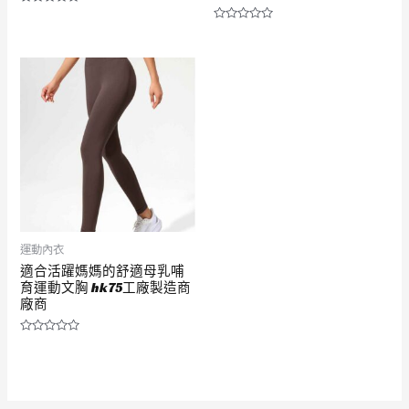
評
分
評
0
分
滿
0
分
滿
5
分
5
運動內衣
適合活躍媽媽的舒適母乳哺
育運動文胸 hk75工廠製造商
廠商
評
分
0
滿
分
5