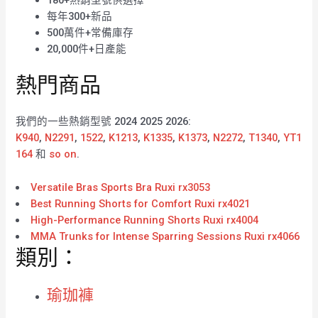
每年300+新品
500萬件+常備庫存
20,000件+日產能
熱門商品
我們的一些熱銷型號 2024 2025 2026:
K940
,
N2291
,
1522
,
K1213
,
K1335
,
K1373
,
N2272
,
T1340
,
YT1
164
和
so on
.
Versatile Bras Sports Bra Ruxi rx3053
Best Running Shorts for Comfort Ruxi rx4021
High-Performance Running Shorts Ruxi rx4004
MMA Trunks for Intense Sparring Sessions Ruxi rx4066
類別：
瑜珈褲