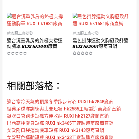
評
評
分
分
0
0
滿
滿
分
分
5
5
瑜珈服工廠批發
瑜珈服工廠批發
適合沉重乳房的終極支撐運
黑色掛脖運動文胸極致舒適
動胸罩 RUXI hk1881廠商
RUXI hk1681廠商直銷
評
評
分
分
0
0
滿
滿
分
分
5
5
相關部落格：
適合寒冷天氣的頂級冬季跑步背心 RUXI hk2848廠商
經典足球隊訓練與比賽短褲 hk2585工廠製造商廠商直銷
凝膠口袋跑步短褲方便收納 RUXI hk2127廠商直銷
巴西高腰健身短褲 RUXI hk3465工廠製造商廠商直銷
女款附口袋運動機車短褲 RUXI hk3143廠商直銷
女款藍色運動短褲 RUXI hk3433工廠製造商廠商直銷