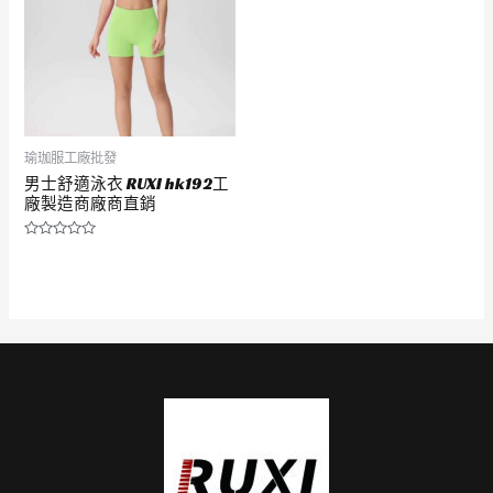
瑜珈服工廠批發
男士舒適泳衣 RUXI hk192工
廠製造商廠商直銷
評
分
0
滿
分
5