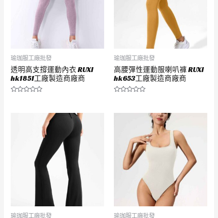
瑜珈服工廠批發
瑜珈服工廠批發
透明高支撐運動內衣 RUXI
高腰彈性運動服喇叭褲 RUXI
hk1851工廠製造商廠商
hk653工廠製造商廠商
評
評
分
分
0
0
滿
滿
分
分
5
5
瑜珈服工廠批發
瑜珈服工廠批發