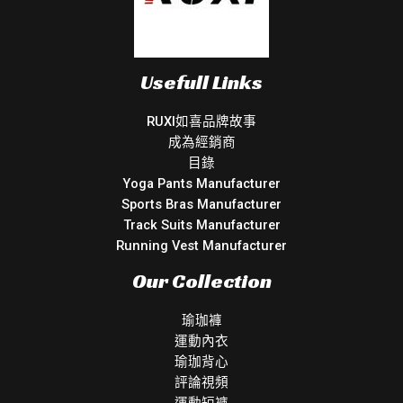
Usefull Links
RUXI如喜品牌故事
成為經銷商
目錄
Yoga Pants Manufacturer
Sports Bras Manufacturer
Track Suits Manufacturer
Running Vest Manufacturer
Our Collection
瑜珈褲
運動內衣
瑜珈背心
評論視頻