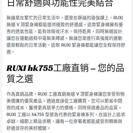
日常舒適與功能性完美結合
無論是在繁忙的日常生活中，還是在靜謐的瑜伽課上，RUXI
無縫 V 頂緊身褲都能提供極致的舒適感。這款緊身褲擁有優
秀的透氣性能，能有效吸收汗水，保持乾爽，同時無縫設計
讓您在運動過程中毫無束縛感。無論您是進行高強度的運動
還是輕鬆的日常活動，這款 RUXI 緊身褲都能讓您全程保持舒
適。
RUXI hk755工廠直销 – 您的品
質之選
作為直銷品牌，RUXI 工廠直銷無縫 V 頂緊身褲讓您享受到物
美價廉的優質產品。通過直接從工廠購買，您可以節省中間
商的成本，獲得更具競爭力的價格，同時保證產品的品質。
RUXI 工廠以 hk755 型號為代表的緊身褲系列，在設計上追求
卓越，細節上精益求精，讓每一位穿著者都能感受到精緻與
舒適並存的美好體驗。