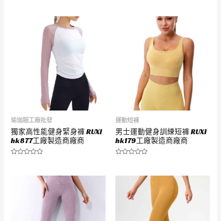
評
評
分
分
0
0
滿
滿
分
分
5
5
瑜珈服工廠批發
運動短褲
獨家高性能健身緊身褲 RUXI
男士運動健身訓練短褲 RUXI
hk877工廠製造商廠商
hk179工廠製造商廠商
評
評
分
分
0
0
滿
滿
分
分
5
5