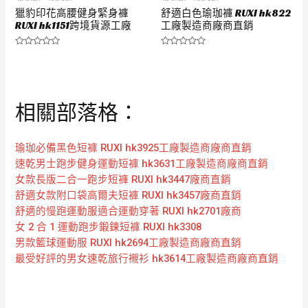
獵豹印花高腰健身緊身褲
舒適白色瑜珈褲 RUXI hk822
RUXI hk1151跨境貨源工廠
工廠製造商廠商直銷
評
評
分
分
0
0
滿
滿
分
分
5
5
相關部落格：
瑜珈必備黑色短褲 RUXI hk3925工廠製造商廠商直銷
速乾男士跑步健身運動短褲 hk3631工廠製造商廠商直銷
女款長版二合一跑步短褲 RUXI hk3447廠商直銷
舒適女款附口袋高爾夫短褲 RUXI hk3457廠商直銷
舒適的慢跑運動服適合運動穿著 RUXI hk2701廠商
女 2 合 1 運動跑步鍛鍊短褲 RUXI hk3308
男款籃球運動服 RUXI hk2694工廠製造商廠商直銷
最受好評的男女速乾旅行襯衫 hk3614工廠製造商廠商直銷