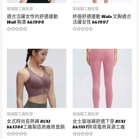
瑜珈服工廠批發
瑜珈服工廠批發
適合活躍女性的舒適運動
終極舒適運動 Wala 文胸適合
Wali 胸罩 hk1998
活躍女性 hk1997
評
評
分
分
0
0
滿
滿
分
分
5
5
瑜珈服工廠批發
瑜珈服工廠批發
女式時尚長熱褲 RUXI
女士瑜珈褲舒適下穿 RUXI
hk1384工廠製造商廠商直銷
hk1107跨境電商貨源工廠