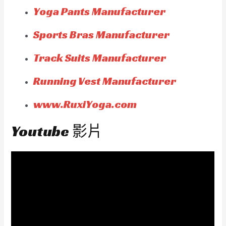
Yoga Pants Manufacturer
Sports Bras Manufacturer
Track Suits Manufacturer
Running Vest Manufacturer
www.RuxiYoga.com
Youtube 影片