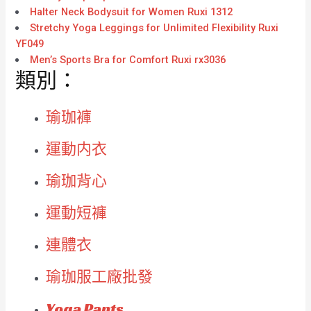
Halter Neck Bodysuit for Women Ruxi 1312
Stretchy Yoga Leggings for Unlimited Flexibility Ruxi
YF049
Men’s Sports Bra for Comfort Ruxi rx3036
類別：
瑜珈褲
運動内衣
瑜珈背心
運動短褲
連體衣
瑜珈服工廠批發
Yoga Pants