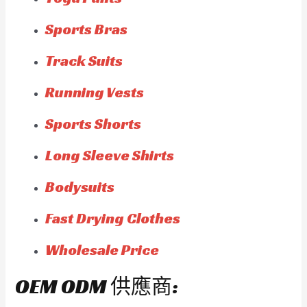
Sports Bras
Track Suits
Running Vests
Sports Shorts
Long Sleeve Shirts
Bodysuits
Fast Drying Clothes
Wholesale Price
OEM ODM 供應商: