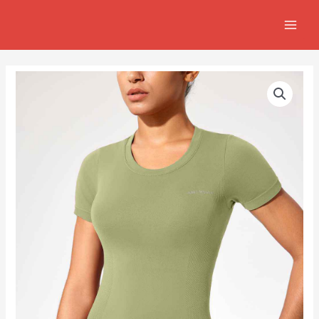
跳
MAIN
至
MEN
主
要
內
容