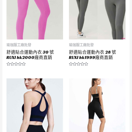
瑜珈服工廠批發
瑜珈服工廠批發
舒適貼合運動內衣 30 號
舒適貼合運動內衣 28 號
RUXI hk2000廠商直銷
RUXI hk1999廠商直銷
評
評
分
分
0
0
滿
滿
分
分
5
5