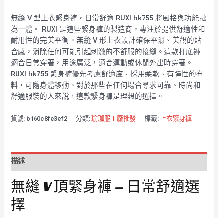
無縫 V 型上衣緊身褲，日常舒適 RUXI hk755 將風格與功能融
為一體。 RUXI 是這些緊身褲的製造商，專注於提供舒適性和
耐用性的完美平衡。無縫 V 形上衣設計確保平滑、美觀的貼
合感，消除任何可能引起刺激的不舒服的接縫。這款打底褲
適合日常穿著，用途廣泛，適合運動或休閒外出時穿著。
RUXI hk755 緊身褲優先考慮舒適度，採用柔軟、有彈性的布
料，可隨身體移動。對於那些在任何場合尋求可靠、時尚和
舒適服裝的人來說，這款緊身褲是理想的選擇。
貨號:
b160c8fe3ef2
分類:
瑜珈服工廠批發
標籤:
上衣緊身褲
描述
無縫 V 頂緊身褲 – 日常舒適選
擇