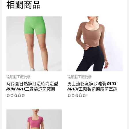
相關商品
瑜珈服工廠批發
瑜珈服工廠批發
時尚夏日熱褲打造時尚造型
男士速乾泳褲沙灘裝 RUXI
RUXI hk11工廠製造商廠商
hk131工廠製造商廠商直銷
評
評
分
分
0
0
滿
滿
分
分
5
5