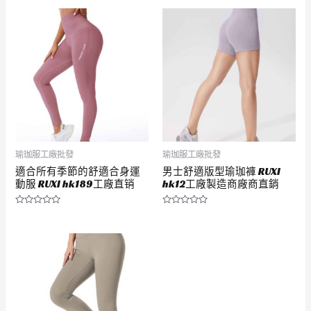
瑜珈服工廠批發
瑜珈服工廠批發
適合所有季節的舒適合身運
男士舒適版型瑜珈褲 RUXI
動服 RUXI hk189工廠直销
hk12工廠製造商廠商直銷
評
評
分
分
0
0
滿
滿
分
分
5
5