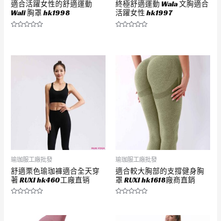
適合活躍女性的舒適運動
終極舒適運動 Wala 文胸適合
Wali 胸罩 hk1998
活躍女性 hk1997
評
評
分
分
0
0
滿
滿
分
分
5
5
瑜珈服工廠批發
瑜珈服工廠批發
舒適栗色瑜珈褲適合全天穿
適合較大胸部的支撐健身胸
著 RUXI hk460工廠直销
罩 RUXI hk1618廠商直銷
評
評
分
分
0
0
滿
滿