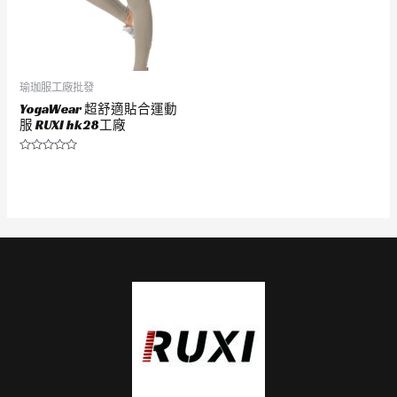
瑜珈服工廠批發
YogaWear 超舒適貼合運動
服 RUXI hk28工廠
評
分
0
滿
分
5