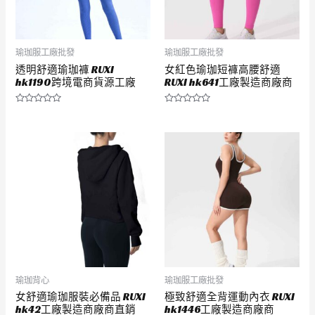
瑜珈服工廠批發
瑜珈服工廠批發
透明舒適瑜珈褲 RUXI
女紅色瑜珈短褲高腰舒適
hk1190跨境電商貨源工廠
RUXI hk641工廠製造商廠商
評
評
分
分
0
0
滿
滿
分
分
5
5
瑜珈背心
瑜珈服工廠批發
女舒適瑜珈服裝必備品 RUXI
極致舒適全背運動內衣 RUXI
hk42工廠製造商廠商直銷
hk1446工廠製造商廠商