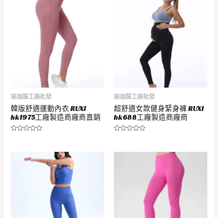
分
分
5
5
瑜珈服工廠批發
瑜珈服工廠批發
韓版舒適運動內衣 RUXI
超舒適女款健身緊身褲 RUXI
hk1975工廠製造商廠商直銷
hk688工廠製造商廠商
評
評
分
分
0
0
滿
滿
分
分
5
5