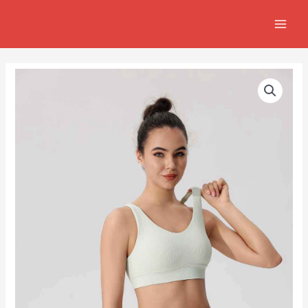
跳
MAIN
至
MEN
主
要
內
容