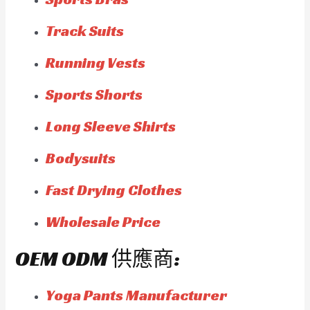
Track Suits
Running Vests
Sports Shorts
Long Sleeve Shirts
Bodysuits
Fast Drying Clothes
Wholesale Price
OEM ODM 供應商:
Yoga Pants Manufacturer