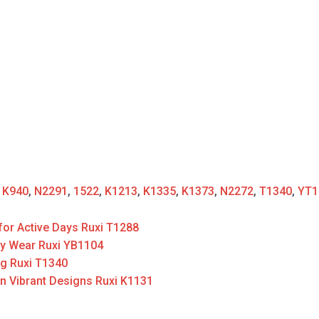
:
K940
,
N2291
,
1522
,
K1213
,
K1335
,
K1373
,
N2272
,
T1340
,
YT1
for Active Days Ruxi T1288
ay Wear Ruxi YB1104
ng Ruxi T1340
n Vibrant Designs Ruxi K1131