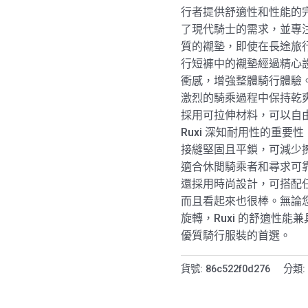
行者提供舒適性和性能的
了現代騎士的需求，並專
質的襯墊，即使在長途旅
行短褲中的襯墊經過精心
衝感，增強整體騎行體驗
激烈的騎乘過程中保持乾
採用可拉伸材料，可以自
Ruxi 深知耐用性的重
接縫堅固且平鎖，可減少擦傷
適合休閒騎乘者和尋求可
還採用時尚設計，可搭配
而且看起來也很棒。無論
旋轉，Ruxi 的舒適性能兼
優質騎行服裝的首選。
貨號:
86c522f0d276
分類