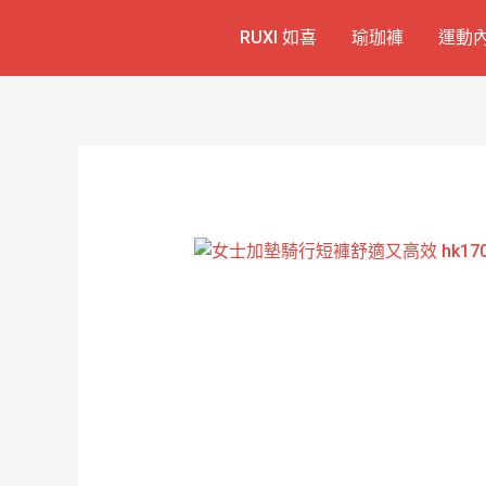
跳
RUXI 如喜
瑜珈褲
運動
至
主
要
內
容