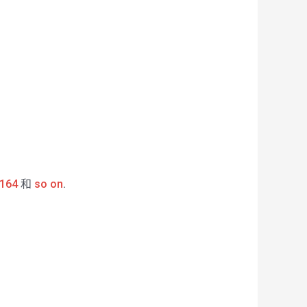
164
和
so on
.