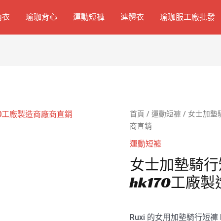
內衣
瑜珈背心
運動短褲
連體衣
瑜珈服工廠批發
首頁
/
運動短褲
/ 女士加墊
商直銷
運動短褲
女士加墊騎行
hk170工廠
Ruxi 的女用加墊騎行短褲