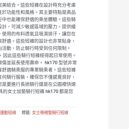
完美結合。這些短褲在設計時充分考慮
注於功能性和風格。其主要特點是高品
行中也能確保舒適的乘坐體驗。這些騎
設計，可減少敏感區域的壓力，提供緩
。使用的布料透氣且吸濕排汗，讓您在
爽舒適。這些短褲的設計也非常貼身，
由活動，防止騎行時受到任何限制。
要性，因此這些騎行短褲經得起日常使用。
並延長使用壽命。 hk170 型號非常
靠舒適騎乘服的專業騎乘者。這些短褲
任何騎行服裝，確保您不僅感覺良好，
您是要進行長途騎行還是在公園裡快速
具的女士加墊騎行短褲 hk170 都是您
:
運動短褲
標籤:
女士帶襯墊騎行短褲