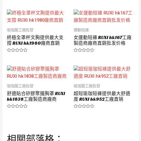
分
分
0
0
滿
滿
分
分
5
5
瑜珈服工廠批發
運動短褲
終極全罩杯文胸提供最大支
女運動短褲 RUXI hk167工廠
撐 RUXI hk1980廠商直銷
製造商廠商直銷批发价格
評
評
分
分
0
0
滿
滿
分
分
5
5
瑜珈服工廠批發
瑜珈服工廠批發
舒適貼合矽膠聚攏胸罩 RUXI
超短瑜珈短褲提供最大舒適
hk1838工廠製造商廠商
度 RUXI hk952工廠直销
評
評
分
分
0
0
滿
滿
分
分
5
5
相關部落格：