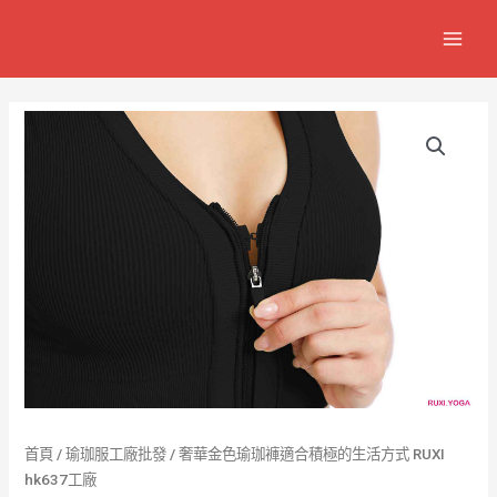
跳
MAIN
至
MEN
主
要
內
容
首頁
/
瑜珈服工廠批發
/ 奢華金色瑜珈褲適合積極的生活方式 RUXI
hk637工廠