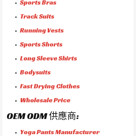
Sports Bras
Track Suits
Running Vests
Sports Shorts
Long Sleeve Shirts
Bodysuits
Fast Drying Clothes
Wholesale Price
OEM ODM 供應商:
Yoga Pants Manufacturer