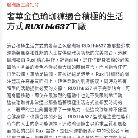
瑜珈服工廠批發
奢華金色瑜珈褲適合積極的生活
方式 RUXI hk637工廠
適合積極生活方式的奢華金色瑜珈褲 RUXI hk637 為那些追求
運動裝風格和性能的人士提供優雅與功能的完美融合。這款
瑜珈褲由 Ruxi 精心製作，舒適耐用，是任何健身衣櫥的必備
單品。奢華的金色不僅彰顯大膽的時尚宣言，而且適合任何
日常鍛煉，無論是瑜伽、普拉提還是跑步。 Ruxi 對細節的關
注體現在高品質面料上，確保柔軟的肌膚觸感，同時為所有
類型的活動提供必要的支撐。 RUXI hk637 褲子完美貼合，可
隨身體移動，即使在最激烈的運動中也能不受限制地活動。
這些瑜珈褲非常適合那些過著積極生活方式並想要時尚的
人。奢華的金色飾面增添了一絲魅力，使這款瑜珈褲不僅適
合健身房，也適合休閒外出。 RUXI hk637 型號是注重性能和
時尚的人士的多功能選擇。這款瑜珈褲由以追求品質和風格
而聞名的品牌 Ruxi 設計，是任何運動服系列中的佼佼者。無