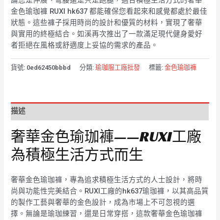
論您是伸展、彎腰還是只是跑腿，適合積極生活方式的奢華
金色瑜珈褲 RUXI hk637 都能確保您看起來和感覺都處於最佳
狀態。這些褲子採用時尚的設計和優質的材料，實現了奢華
與實用的終極結合。如溪再次推出了一款滿足現代健身愛好
者拒絕在風格或舒適度上妥協的需求的產品。
貨號:
0ed62450bbbd
分類:
瑜珈服工廠批發
標籤:
金色瑜珈褲
描述
奢華金色瑜珈褲——RUXI工廠
為積極生活方式而生
奢華金色瑜珈褲，專為追求積極生活方式的人士設計，將時
尚與功能性完美結合。RUXI工廠的hk637瑜珈褲，以其高品質
的製作工藝與奢華的金色設計，成為市場上不可忽視的選
擇。無論是瑜珈練習，還是日常穿搭，這款奢華金色瑜珈褲