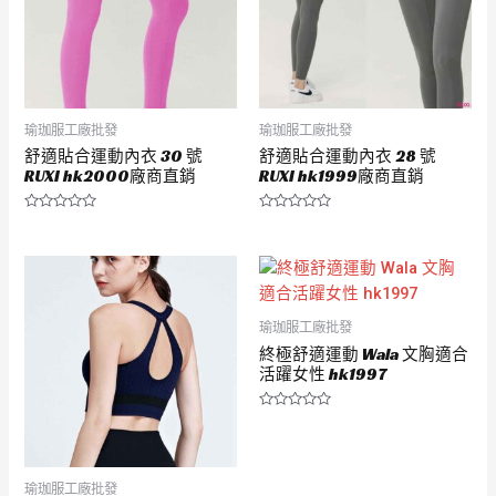
瑜珈服工廠批發
瑜珈服工廠批發
舒適貼合運動內衣 30 號
舒適貼合運動內衣 28 號
RUXI hk2000廠商直銷
RUXI hk1999廠商直銷
評
評
分
分
0
0
滿
滿
分
分
5
5
瑜珈服工廠批發
終極舒適運動 Wala 文胸適合
活躍女性 hk1997
評
分
0
滿
分
5
瑜珈服工廠批發