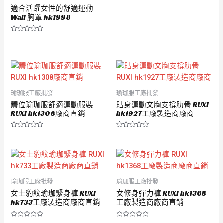
適合活躍女性的舒適運動
Wali 胸罩 hk1998
評
分
0
滿
分
5
瑜珈服工廠批發
瑜珈服工廠批發
體位瑜珈服舒適運動服裝
貼身運動文胸支撐肋骨 RUXI
RUXI hk1308廠商直銷
hk1927工廠製造商廠商
評
評
分
分
0
0
滿
滿
分
分
5
5
瑜珈服工廠批發
瑜珈服工廠批發
女士豹紋瑜珈緊身褲 RUXI
女修身彈力褲 RUXI hk1368
hk733工廠製造商廠商直銷
工廠製造商廠商直銷
評
評