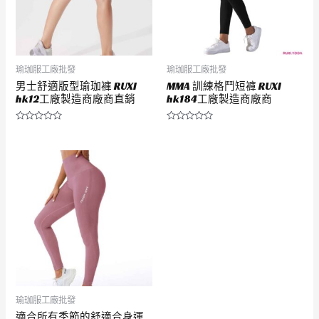
瑜珈服工廠批發
瑜珈服工廠批發
男士舒適版型瑜珈褲 RUXI
MMA 訓練格鬥短褲 RUXI
hk12工廠製造商廠商直銷
hk184工廠製造商廠商
評
評
分
分
0
0
滿
滿
分
分
5
5
瑜珈服工廠批發
適合所有季節的舒適合身運