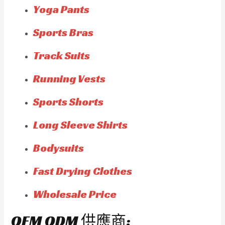
Yoga Pants
Sports Bras
Track Suits
Running Vests
Sports Shorts
Long Sleeve Shirts
Bodysuits
Fast Drying Clothes
Wholesale Price
OEM ODM 供應商: