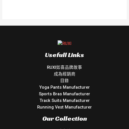
評
分
0
滿
分
5
Usefull Links
RUXI如喜品牌故事
成為經銷商
目錄
Yoga Pants Manufacturer
Sports Bras Manufacturer
Track Suits Manufacturer
Running Vest Manufacturer
Our Collection