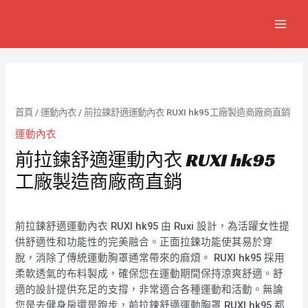
跳
MAIN
至
MEN
主
要
內
容
首頁
/
運動內衣
/ 前拉鍊舒適運動內衣 RUXI hk95工廠製造商廠商直銷
運動內衣
前拉鍊舒適運動內衣 RUXI hk95
工廠製造商廠商直銷
前拉鍊舒適運動內衣 RUXI hk95 由 Ruxi 設計，為活躍女性提
供舒適性和功能性的完美融合。正面拉鍊功能使其易於穿
脫，消除了傳統運動胸罩通常帶來的麻煩。 RUXI hk95 採用
柔軟透氣的布料製成，確保您在運動期間保持涼爽舒適。舒
適的設計提供充足的支撐，非常適合各種運動和活動。無論
您是去健身房還是跑步，前拉鍊舒適運動胸罩 RUXI hk95 都