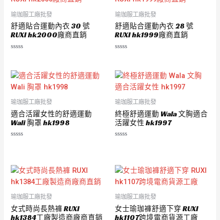
瑜珈服工廠批發
瑜珈服工廠批發
舒適貼合運動內衣 30 號
舒適貼合運動內衣 28 號
RUXI hk2000廠商直銷
RUXI hk1999廠商直銷
評
評
分
分
0
0
滿
滿
分
分
5
5
瑜珈服工廠批發
瑜珈服工廠批發
適合活躍女性的舒適運動
終極舒適運動 Wala 文胸適合
Wali 胸罩 hk1998
活躍女性 hk1997
評
評
分
分
0
0
滿
滿
分
分
5
5
瑜珈服工廠批發
瑜珈服工廠批發
女式時尚長熱褲 RUXI
女士瑜珈褲舒適下穿 RUXI
hk1384工廠製造商廠商直銷
hk1107跨境電商貨源工廠