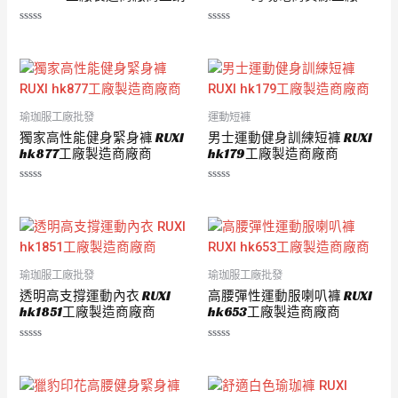
評
評
分
分
0
0
滿
滿
分
分
5
5
瑜珈服工廠批發
運動短褲
獨家高性能健身緊身褲 RUXI
男士運動健身訓練短褲 RUXI
hk877工廠製造商廠商
hk179工廠製造商廠商
評
評
分
分
0
0
滿
滿
分
分
5
5
瑜珈服工廠批發
瑜珈服工廠批發
透明高支撐運動內衣 RUXI
高腰彈性運動服喇叭褲 RUXI
hk1851工廠製造商廠商
hk653工廠製造商廠商
評
評
分
分
0
0
滿
滿
分
分