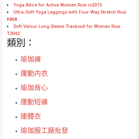
Yoga Attire for Active Women Ruxi rx2015
Ultra-Soft Yoga Leggings with Four-Way Stretch Ruxi
K868
Soft Velour Long Sleeve Tracksuit for Women Ruxi
T2043
類別：
瑜珈褲
運動内衣
瑜珈背心
運動短褲
連體衣
瑜珈服工廠批發