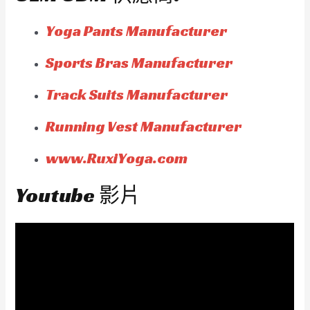
Yoga Pants Manufacturer
Sports Bras Manufacturer
Track Suits Manufacturer
Running Vest Manufacturer
www.RuxiYoga.com
Youtube 影片