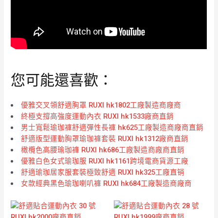
您可能還喜歡：
優雅交叉領舒適胸罩 RUXI hk1802工廠製造商廠商
終極支撐高強度運動內衣 RUXI hk1533廠商直銷
男士寬鬆瑜珈褲舒適彈性長褲 hk625工廠製造商廠商直銷
舒適版型運動胸罩瑜珈褲套裝 RUXI hk1312廠商直銷
橄欖色高腰瑜珈褲 RUXI hk686工廠製造商廠商直銷
優雅白色女式瑜珈服 RUXI hk1161跨境電商貨源工廠
舒適瑜珈居家服套裝極致舒適 RUXI hk325工廠直销
女款經典黑色瑜珈喇叭褲 RUXI hk684工廠製造商廠商