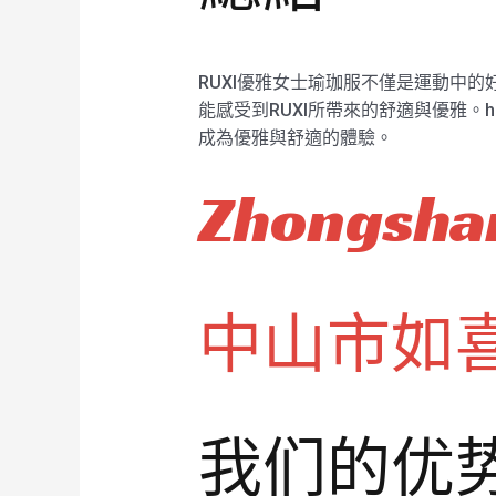
RUXI優雅女士瑜珈服不僅是運動中
能感受到RUXI所帶來的舒適與優雅。
成為優雅與舒適的體驗。
Zhongshan
中山市如
我们的优