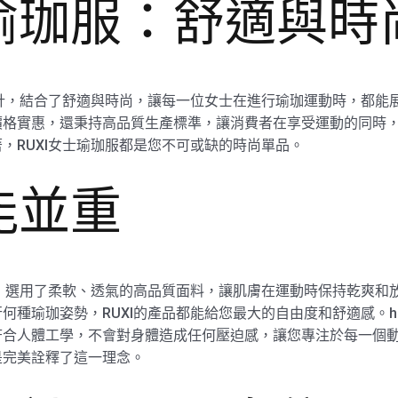
瑜珈服：舒適與時
設計，結合了舒適與時尚，讓每一位女士在進行瑜珈運動時，都能展
格實惠，還秉持高品質生產標準，讓消費者在享受運動的同時，感
，RUXI女士瑜珈服都是您不可或缺的時尚單品。
能並重
性，選用了柔軟、透氣的高品質面料，讓肌膚在運動時保持乾爽和
何種瑜珈姿勢，RUXI的產品都能給您最大的自由度和舒適感。h
合人體工學，不會對身體造成任何壓迫感，讓您專注於每一個動作
是完美詮釋了這一理念。