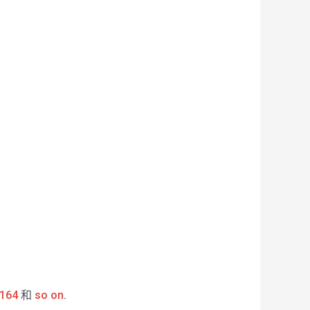
164
和
so on
.