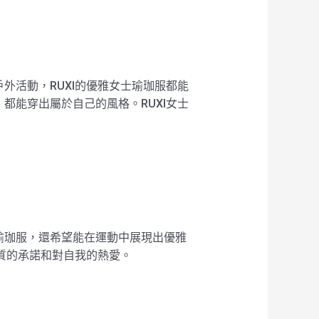
外活動，RUXI的優雅女士瑜珈服都能
都能穿出屬於自己的風格。RUXI女士
瑜珈服，還希望能在運動中展現出優雅
品質的承諾和對自我的熱愛。