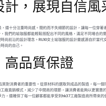
設計，展現自信風
完美，還十分注重時尚感。簡約而不失細節的設計，讓每一位穿著
，我們的瑜珈服都能輕鬆搭配出不同的風格，滿足不同場合的需求
時尚前沿的設計理念。RUXI女士瑜珈服的設計靈感源自於當代
最時尚的自己。
，高品質保證
知產品品質對消費者的重要性。從原材料的選取到成品的製造，每一
的工廠直銷模式，減少了中間商的環節，讓消費者能夠以更實惠
爭力，還確保了每一位顧客都能享受到hk37工廠製造商所帶來的