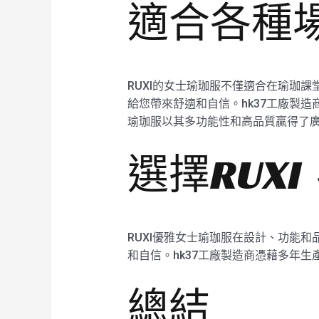
適合各種
RUXI的女士瑜珈服不僅適合在瑜珈
給您帶來舒適和自信。hk37工廠製
瑜珈服以其多功能性和高品質贏得了
選擇RUX
RUXI優雅女士瑜珈服在設計、功能
和自信。hk37工廠製造商憑藉多年
總結