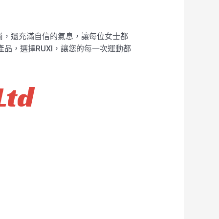
尚，還充滿自信的氣息，讓每位女士都
產品，選擇RUXI，讓您的每一次運動都
Ltd