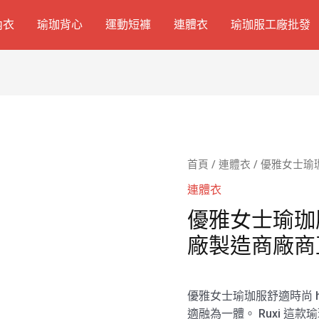
內衣
瑜珈背心
運動短褲
連體衣
瑜珈服工廠批發
首頁
/
連體衣
/ 優雅女士瑜
連體衣
優雅女士瑜珈服
廠製造商廠商
優雅女士瑜珈服舒適時尚 
適融為一體。 Ruxi 這