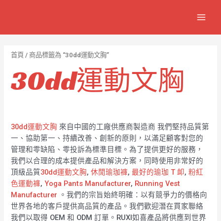
跳
7
1
6
2
8
1
MAIN
至
個
2
4
1
9
8
MEN
主
產
個
個
個
個
0
要
品
產
產
產
產
7
內
首頁
/ 商品標籤為 “30dd運動文胸”
容
品
品
品
品
個
30dd運動文胸
產
品
30dd運動文胸
來自中國的工廠供應商製造商 我們堅持品質第
一、協助第一、持續改善、創新的原則，以滿足顧客對您的
管理和零缺陷、零投訴為標準目標。為了提供更好的服務，
我們以合理的成本提供產品和解決方案，同時使用非常好的
頂級品質
30dd運動文胸
,
休閒瑜珈褲
,
最好的瑜珈 T 卹
,
粉紅
色運動褲
,
Yoga Pants Manufacturer
,
Running Vest
Manufacturer
。我們的宗旨始終明確：以有競爭力的價格向
世界各地的客戶提供高品質的產品。我們歡迎潛在買家聯絡
我們以取得 OEM 和 ODM 訂單。RUXI如喜產品將供應到世界