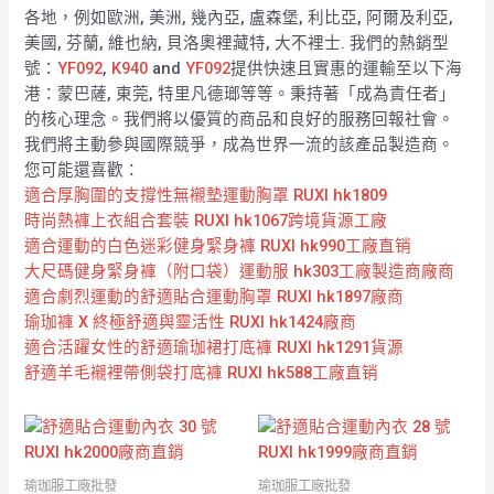
各地，例如歐洲, 美洲, 幾內亞, 盧森堡, 利比亞, 阿爾及利亞,
美國, 芬蘭, 維也納, 貝洛奧裡藏特, 大不裡士. 我們的熱銷型
號：
YF092
,
K940
and
YF092
提供快速且實惠的運輸至以下海
港：蒙巴薩, 東莞, 特里凡德瑯等等。秉持著「成為責任者」
的核心理念。我們將以優質的商品和良好的服務回報社會。
我們將主動參與國際競爭，成為世界一流的該產品製造商。
您可能還喜歡：
適合厚胸圍的支撐性無襯墊運動胸罩 RUXI hk1809
時尚熱褲上衣組合套裝 RUXI hk1067跨境貨源工廠
適合運動的白色迷彩健身緊身褲 RUXI hk990工廠直销
大尺碼健身緊身褲（附口袋）運動服 hk303工廠製造商廠商
適合劇烈運動的舒適貼合運動胸罩 RUXI hk1897廠商
瑜珈褲 X 終極舒適與靈活性 RUXI hk1424廠商
適合活躍女性的舒適瑜珈裙打底褲 RUXI hk1291貨源
舒適羊毛襯裡帶側袋打底褲 RUXI hk588工廠直销
瑜珈服工廠批發
瑜珈服工廠批發