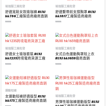
瑜珈服工廠批發
瑜珈服工廠批發
舒適寬鬆女款瑜珈褲 RUXI
舒適繫帶前支撐胸罩 RUXI
hk786工廠製造商廠商直銷
hk1817工廠製造商廠商
評
評
分
分
0
0
滿
滿
分
分
5
5
瑜珈服工廠批發
瑜珈服工廠批發
舒適女士瑜珈套裝 RUXI
女式白色運動胸罩短上衣
hk1235跨境電商貨源工廠
RUXI hk1659廠商直銷
評
評
分
分
0
0
滿
滿
分
分
5
5
運動短褲
女運動短褲舒適版型 RUXI
瑜珈服工廠批發
hk175工廠製造商廠商直銷
男彈性瑜珈褲運動版型 RUXI
hk25工廠製造商廠商直銷