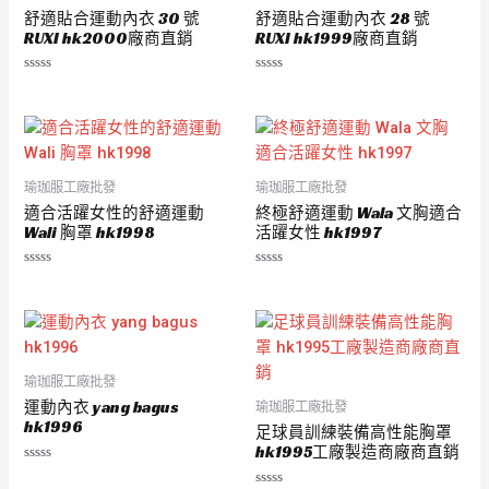
舒適貼合運動內衣 30 號
舒適貼合運動內衣 28 號
RUXI hk2000廠商直銷
RUXI hk1999廠商直銷
評
評
分
分
0
0
滿
滿
分
分
5
5
瑜珈服工廠批發
瑜珈服工廠批發
適合活躍女性的舒適運動
終極舒適運動 Wala 文胸適合
Wali 胸罩 hk1998
活躍女性 hk1997
評
評
分
分
0
0
滿
滿
分
分
5
5
瑜珈服工廠批發
運動內衣 yang bagus
瑜珈服工廠批發
hk1996
足球員訓練裝備高性能胸罩
hk1995工廠製造商廠商直銷
評
分