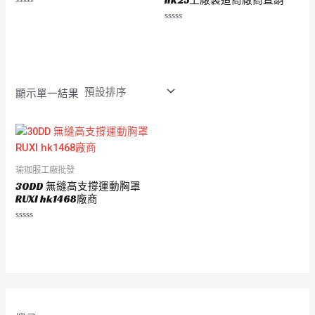
評
分
評
0
分
滿
0
分
滿
5
分
5
顯示單一結果
瑜珈服工廠批發
30DD 無縫高支撐運動胸罩
RUXI hk1468廠商
評
分
0
滿
分
5