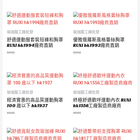
評
0
分
滿
0
分
滿
5
分
5
瑜珈服工廠批發
瑜珈服工廠批發
舒適運動服套裝短褲和胸罩
優雅俄羅斯風格蕾絲胸罩
RUXI hk1994廠商直銷
RUXI hk1993廠商直銷
評
評
分
分
0
0
滿
滿
分
分
5
5
瑜珈服工廠批發
瑜珈服工廠批發
經濟實惠的高品質運動胸罩
終極舒適歡呼運動內衣 RUXI
100 歲以下 hk1937
hk1556工廠製造商廠商
評
評
分
分
0
0
滿
滿
分
分
5
5