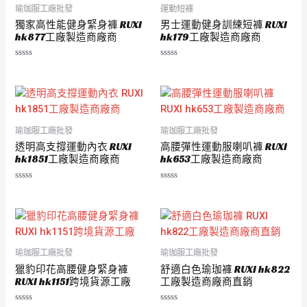
瑜珈服工廠批發
運動短褲
獨家高性能健身緊身褲 RUXI
男士運動健身訓練短褲 RUXI
hk877工廠製造商廠商
hk179工廠製造商廠商
評
評
分
分
0
0
滿
滿
分
分
5
5
瑜珈服工廠批發
瑜珈服工廠批發
透明高支撐運動內衣 RUXI
高腰彈性運動服喇叭褲 RUXI
hk1851工廠製造商廠商
hk653工廠製造商廠商
評
評
分
分
0
0
滿
滿
分
分
5
5
瑜珈服工廠批發
瑜珈服工廠批發
獵豹印花高腰健身緊身褲
舒適白色瑜珈褲 RUXI hk822
RUXI hk1151跨境貨源工廠
工廠製造商廠商直銷