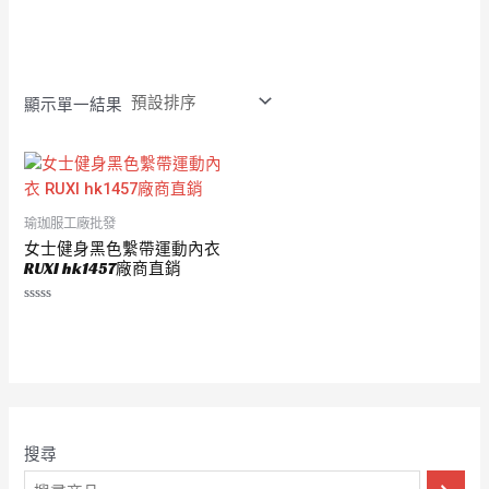
評
評
分
分
0
0
滿
滿
分
分
5
5
顯示單一結果
瑜珈服工廠批發
女士健身黑色繫帶運動內衣
RUXI hk1457廠商直銷
評
分
0
滿
分
5
搜尋