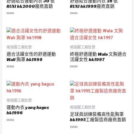
舒適貼合運動內衣 30 號
舒適貼合運動內衣 28 號
RUXI hk2000廠商直銷
RUXI hk1999廠商直銷
評
評
分
分
0
0
滿
滿
分
分
5
5
瑜珈服工廠批發
瑜珈服工廠批發
適合活躍女性的舒適運動
終極舒適運動 Wala 文胸適合
Wali 胸罩 hk1998
活躍女性 hk1997
評
評
分
分
0
0
滿
滿
分
分
5
5
瑜珈服工廠批發
運動內衣 yang bagus
瑜珈服工廠批發
hk1996
足球員訓練裝備高性能胸罩
hk1995工廠製造商廠商直銷
評
分
評
0