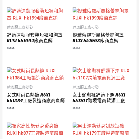
分
滿
0
分
滿
5
分
5
瑜珈服工廠批發
瑜珈服工廠批發
舒適運動服套裝短褲和胸罩
優雅俄羅斯風格蕾絲胸罩
RUXI hk1994廠商直銷
RUXI hk1993廠商直銷
評
評
分
分
0
0
滿
滿
分
分
5
5
瑜珈服工廠批發
瑜珈服工廠批發
女式時尚長熱褲 RUXI
女士瑜珈褲舒適下穿 RUXI
hk1384工廠製造商廠商直銷
hk1107跨境電商貨源工廠
評
評
分
分
0
0
滿
滿
分
分
5
5