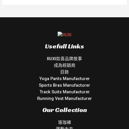
Usefull Links
RUXI如喜品牌故事
成為經銷商
目錄
Yoga Pants Manufacturer
Sports Bras Manufacturer
Track Suits Manufacturer
Running Vest Manufacturer
Our Collection
瑜珈褲