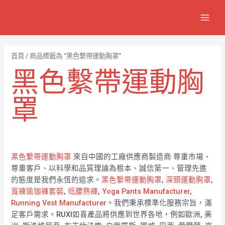
跳
7
1
6
2
8
1
MAIN
至
個
2
4
1
9
8
MEN
主
產
個
個
個
個
0
要
品
產
產
產
產
7
內
首頁
/ 商品標籤為 “黑色繫帶運動胸罩”
容
品
品
品
品
個
黑色繫帶運動胸
產
品
罩
黑色繫帶運動胸罩
來自中國的工廠供應商製造商 尊重市場、
尊重客戶、以科學和品質理論為根本、誠信第一、管理先進
的態度是我們永恆的追求。
黑色繫帶運動胸罩
,
深頸運動胸罩
,
寬褲瑜珈褲套裝
,
低腰熱褲
,
Yoga Pants Manufacturer
,
Running Vest Manufacturer
。我們秉承標準化服務宗旨，滿
足客戶需求。RUXI如喜產品將供應到世界各地，例如歐洲, 美