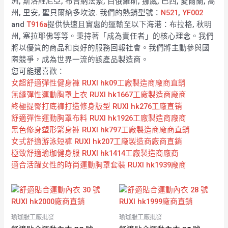
洲, 斯洛維尼亞, 布吉納法索, 白俄羅斯, 挪威, 巴西, 愛爾蘭, 高
州, 里安, 聖貝爾納多坎波. 我們的熱銷型號：
N521
,
YF002
and
T916a
提供快速且實惠的運輸至以下海港：布拉格, 秋明
州, 塞拉耶佛等等。秉持著「成為責任者」的核心理念。我們
將以優質的商品和良好的服務回報社會。我們將主動參與國
際競爭，成為世界一流的該產品製造商。
您可能還喜歡：
女超舒適彈性健身褲 RUXI hk09工廠製造商廠商直銷
無縫彈性運動胸罩上衣 RUXI hk1667工廠製造商廠商
終極提臀打底褲打造修身版型 RUXI hk276工廠直销
舒適彈性運動胸罩布料 RUXI hk1926工廠製造商廠商
黑色修身塑形緊身褲 RUXI hk797工廠製造商廠商直銷
女式舒適游泳短褲 RUXI hk207工廠製造商廠商直銷
極致舒適瑜珈健身服 RUXI hk1414工廠製造商廠商
適合活躍女性的時尚運動胸罩套裝 RUXI hk1939廠商
瑜珈服工廠批發
瑜珈服工廠批發