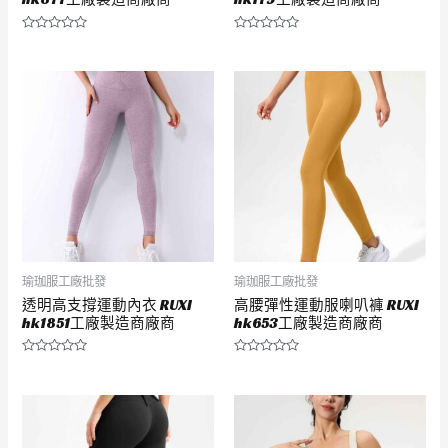
評
評
分
分
0
0
滿
滿
分
分
5
5
瑜珈服工廠批發
瑜珈服工廠批發
透明高支撐運動內衣 RUXI
高腰彈性運動服喇叭褲 RUXI
hk1851工廠製造商廠商
hk653工廠製造商廠商
評
評
分
分
0
0
滿
滿
分
分
5
5