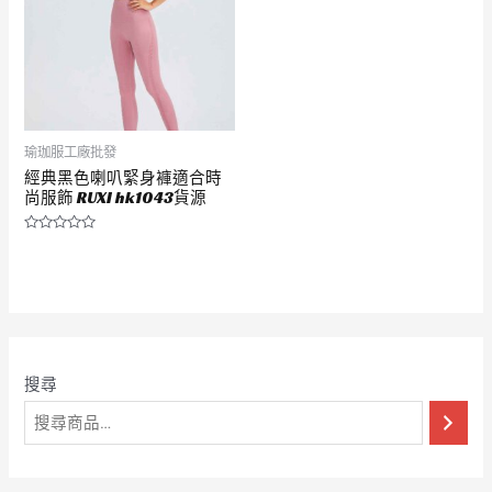
瑜珈服工廠批發
經典黑色喇叭緊身褲適合時
尚服飾 RUXI hk1043貨源
評
分
0
滿
分
5
搜尋