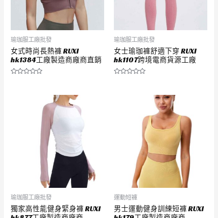
瑜珈服工廠批發
瑜珈服工廠批發
女式時尚長熱褲 RUXI
女士瑜珈褲舒適下穿 RUXI
hk1384工廠製造商廠商直銷
hk1107跨境電商貨源工廠
評
評
分
分
0
0
滿
滿
分
分
5
5
瑜珈服工廠批發
運動短褲
獨家高性能健身緊身褲 RUXI
男士運動健身訓練短褲 RUXI
hk877工廠製造商廠商
hk179工廠製造商廠商