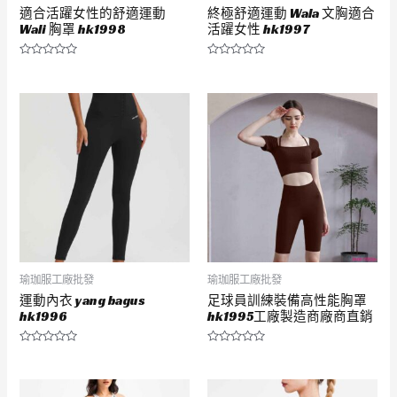
適合活躍女性的舒適運動
終極舒適運動 Wala 文胸適合
Wali 胸罩 hk1998
活躍女性 hk1997
評
評
分
分
0
0
滿
滿
分
分
5
5
瑜珈服工廠批發
瑜珈服工廠批發
運動內衣 yang bagus
足球員訓練裝備高性能胸罩
hk1996
hk1995工廠製造商廠商直銷
評
評
分
分
0
0
滿
滿
分
分