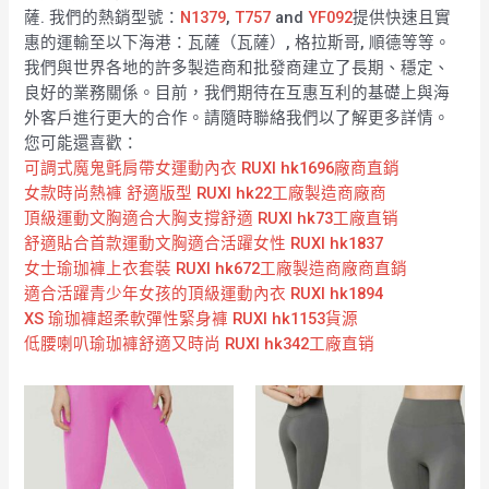
薩. 我們的熱銷型號：
N1379
,
T757
and
YF092
提供快速且實
惠的運輸至以下海港：瓦薩（瓦薩）, 格拉斯哥, 順德等等。
我們與世界各地的許多製造商和批發商建立了長期、穩定、
良好的業務關係。目前，我們期待在互惠互利的基礎上與海
外客戶進行更大的合作。請隨時聯絡我們以了解更多詳情。
您可能還喜歡：
可調式魔鬼氈肩帶女運動內衣 RUXI hk1696廠商直銷
女款時尚熱褲 舒適版型 RUXI hk22工廠製造商廠商
頂級運動文胸適合大胸支撐舒適 RUXI hk73工廠直销
舒適貼合首款運動文胸適合活躍女性 RUXI hk1837
女士瑜珈褲上衣套裝 RUXI hk672工廠製造商廠商直銷
適合活躍青少年女孩的頂級運動內衣 RUXI hk1894
XS 瑜珈褲超柔軟彈性緊身褲 RUXI hk1153貨源
低腰喇叭瑜珈褲舒適又時尚 RUXI hk342工廠直销