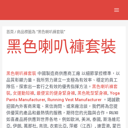
跳
7
1
6
2
8
1
MAIN
至
個
2
4
1
9
8
MEN
主
產
個
個
個
個
0
要
品
產
產
產
產
7
內
首頁
/ 商品標籤為 “黑色喇叭褲套裝”
容
品
品
品
品
個
黑色喇叭褲套裝
產
品
黑色喇叭褲套裝
中國製造商供應商工廠 以細節掌控標準，以
品質彰顯力量。我所努力建立一支極為有效率、穩定的員工
隊伍，探索出一套行之有效的優秀指揮方法。
黑色喇叭褲套
裝
,
女運動短褲
,
最便宜的健身緊身褲
,
黑色靴型緊身褲
,
Yoga
Pants Manufacturer
,
Running Vest Manufacturer
。竭誠歡
迎國內外客商來電、來信詢問、或來廠洽談，我們將為您提
供優質的產品和最熱情的服務，期待您的光臨與合作。RUXI
如喜產品將供應到世界各地，例如歐洲, 美洲, 泰國, 斯洛維尼
亞, 伊朗, 萬那杜, 帛琉, 衣索比亞, 萍鄉（江西）, 連雲港, 蒙巴