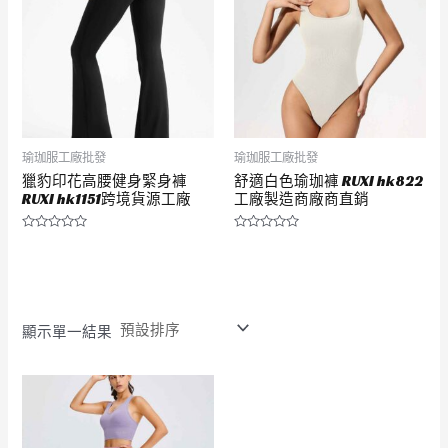
瑜珈服工廠批發
瑜珈服工廠批發
獵豹印花高腰健身緊身褲
舒適白色瑜珈褲 RUXI hk822
RUXI hk1151跨境貨源工廠
工廠製造商廠商直銷
評
評
分
分
0
0
滿
滿
分
分
5
5
顯示單一結果