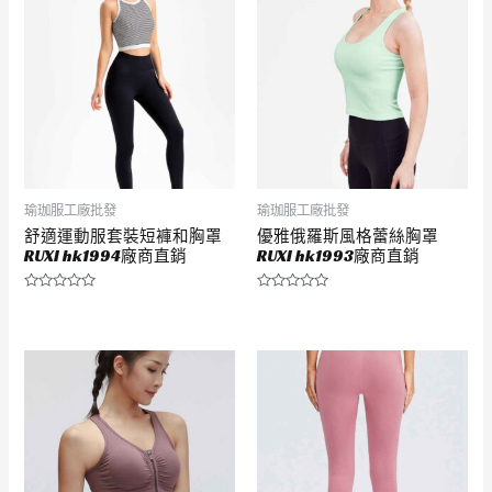
5
5
瑜珈服工廠批發
瑜珈服工廠批發
舒適運動服套裝短褲和胸罩
優雅俄羅斯風格蕾絲胸罩
RUXI hk1994廠商直銷
RUXI hk1993廠商直銷
評
評
分
分
0
0
滿
滿
分
分
5
5