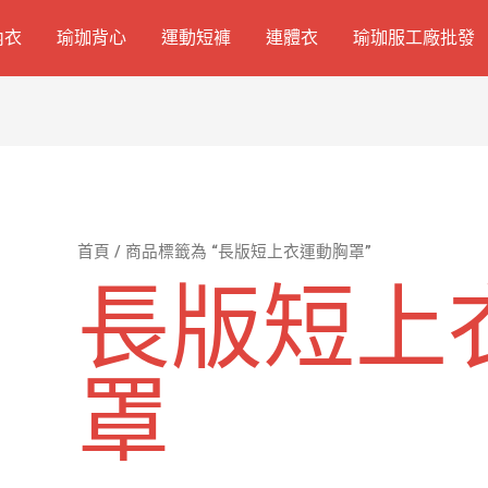
內衣
瑜珈背心
運動短褲
連體衣
瑜珈服工廠批發
首頁
/ 商品標籤為 “長版短上衣運動胸罩”
長版短上
罩