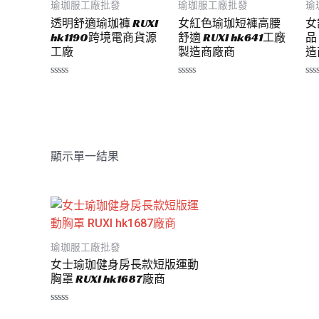
瑜珈服工廠批發
瑜珈服工廠批發
瑜
透明舒適瑜珈褲 RUXI
女紅色瑜珈短褲高腰
女
hk1190跨境電商貨源
舒適 RUXI hk641工廠
品
工廠
製造商廠商
造
評
評
評
分
分
分
0
0
0
滿
滿
滿
分
分
分
5
5
5
顯示單一結果
瑜珈服工廠批發
女士瑜珈健身房長款短版運動
胸罩 RUXI hk1687廠商
評