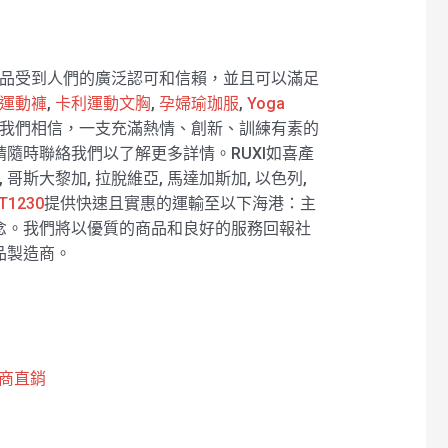
產品受到人們的廣泛認可和信賴，並且可以滿足
運動褲
,
卡利運動文胸
,
孕婦瑜珈服
,
Yoga
我們相信，一支充滿熱情、創新、訓練有素的
隨時聯絡我們以了解更多詳情。RUXI如喜產
 哥斯大黎加, 拉脫維亞, 馬達加斯加, 以色列,
T1230
提供快速且實惠的運輸至以下海港：主
理念。我們將以優質的商品和良好的服務回報社
品製造商。
廠商直銷