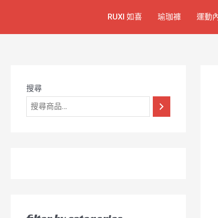
跳
7
1
6
2
8
1
RUXI 如喜
瑜珈褲
運動
至
個
2
4
1
9
8
主
產
個
個
個
個
0
要
品
產
產
產
產
7
內
容
品
品
品
品
個
產
搜尋
品