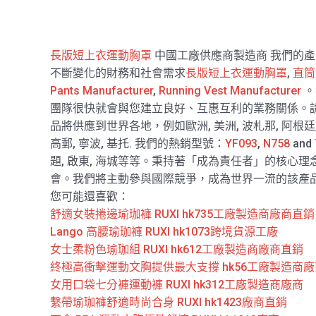
長版短上衣運動胸罩
中國工廠供應商製造商 我們的
不斷變化的財務和社會需求
長版短上衣運動胸罩
,
直筒
Pants Manufacturer
,
Running Vest Manufacturer
。
團隊很快就會與您建立良好、互惠互利的業務關係。請
品將供應到世界各地，例如歐洲, 美洲, 波札那, 阿根廷,
高郵, 寧波, 基托. 我們的熱銷型號：
YF093
,
N758
and
題, 啟東, 海城等等。秉持著「成為責任者」的核心
會。我們將主動參與國際競爭，成為世界一流的該產
您可能還喜歡：
舒適女裝捲邊瑜珈褲 RUXI hk735工廠製造商廠商直銷
Lango 高腰瑜珈褲 RUXI hk1073跨境貨源工廠
女士柔粉色瑜珈組 RUXI hk612工廠製造商廠商直銷
終極高衝擊運動文胸提供最大支撐 hk56工廠製造商
女用口袋七分褲運動褲 RUXI hk312工廠製造商廠商
繫帶瑜珈褲舒適時尚合身 RUXI hk1423廠商直銷