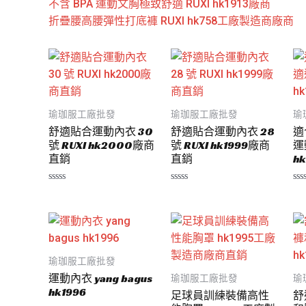
不含 BPA 運動文胸極致舒適 RUXI hk1913廠商
折疊腰高腰彈性打底褲 RUXI hk758工廠製造商廠商
瑜珈服工廠批發
瑜珈服工廠批發
瑜
舒適貼合運動內衣 30
舒適貼合運動內衣 28
適
號 RUXI hk2000廠商
號 RUXI hk1999廠商
運
直銷
直銷
hk
評
評
評
分
分
分
0
0
0
滿
滿
滿
分
分
分
5
5
5
瑜珈服工廠批發
運動內衣 yang bagus
瑜珈服工廠批發
瑜
hk1996
足球員訓練裝備高性
舒