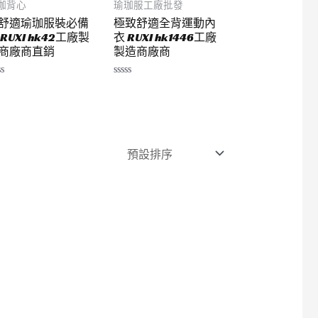
珈背心
瑜珈服工廠批發
舒適瑜珈服裝必備
極致舒適全背運動內
 RUXI hk42工廠製
衣 RUXI hk1446工廠
商廠商直銷
製造商廠商
評
分
0
滿
分
5