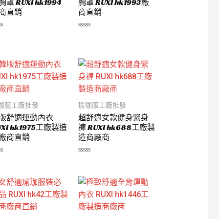
胸罩 RUXI hk1994
胸罩 RUXI hk1993廠
商直銷
商直銷
評
分
0
滿
分
5
珈服工廠批發
瑜珈服工廠批發
版舒適運動內衣
超舒適女款健身緊身
UXI hk1975工廠製造
褲 RUXI hk688工廠製
廠商直銷
造商廠商
評
分
0
滿
分
5