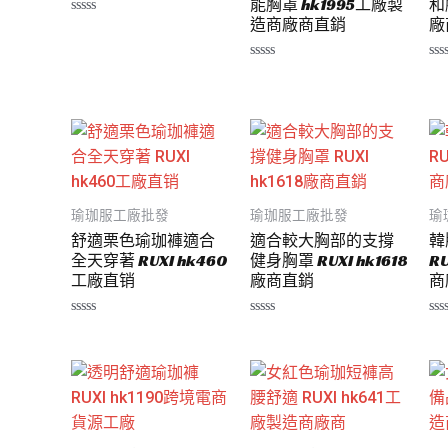
能胸罩 hk1995工廠製
和
造商廠商直銷
廠
評
分
0
滿
評
評
分
分
分
5
0
0
滿
滿
分
分
5
5
瑜珈服工廠批發
瑜珈服工廠批發
瑜
舒適栗色瑜珈褲適合
適合較大胸部的支撐
韓
全天穿著 RUXI hk460
健身胸罩 RUXI hk1618
R
工廠直销
廠商直銷
商
評
評
評
分
分
分
0
0
0
滿
滿
滿
分
分
分
5
5
5