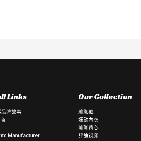
分
0
滿
分
5
ll Links
Our Collection
如喜品牌故事
瑜珈褲
銷商
運動內衣
瑜珈背心
nts Manufacturer
評論視頻