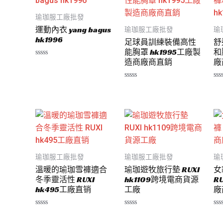
瑜珈服工廠批發
運動內衣 yang bagus
瑜珈服工廠批發
瑜
hk1996
足球員訓練裝備高性
舒
能胸罩 hk1995工廠製
和
造商廠商直銷
廠
評
分
0
滿
評
評
分
分
分
5
0
0
滿
滿
分
分
5
5
瑜珈服工廠批發
瑜珈服工廠批發
瑜
溫暖的瑜珈雪褲適合
瑜珈遊牧旅行墊 RUXI
女
冬季靈活性 RUXI
hk1109跨境電商貨源
R
hk495工廠直销
工廠
廠
評
評
評
分
分
分