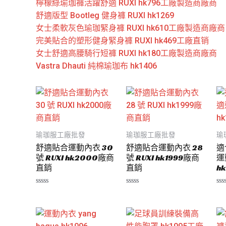
檸檬綠瑜珈褲活躍舒適 RUXI hk796工廠製造商廠商
舒適版型 Bootleg 健身褲 RUXI hk1269
女士柔軟灰色瑜珈緊身褲 RUXI hk610工廠製造商廠商
完美貼合的塑形健身緊身褲 RUXI hk469工廠直销
女士舒適高腰騎行短褲 RUXI hk180工廠製造商廠商
Vastra Dhauti 純棉瑜珈布 hk1406
瑜珈服工廠批發
瑜珈服工廠批發
瑜
舒適貼合運動內衣 30
舒適貼合運動內衣 28
適
號 RUXI hk2000廠商
號 RUXI hk1999廠商
運
直銷
直銷
hk
評
評
評
分
分
分
0
0
0
滿
滿
滿
分
分
分
5
5
5