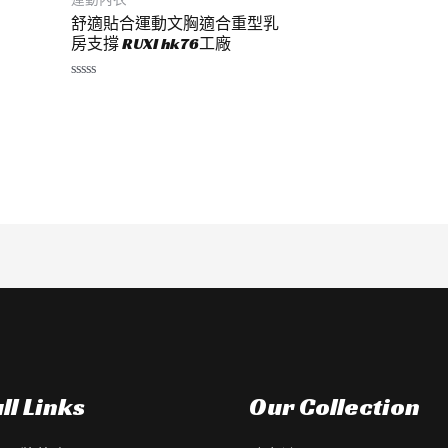
舒適貼合運動文胸適合重型乳
房支撐 RUXI hk76工廠
評
分
0
滿
分
5
ll Links
Our Collection