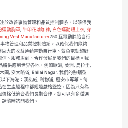
專注於改善事物管理和品質控制體系，以確保我
的運動胸罩
,
牛印花瑜珈褲
,
白色運動短上衣
,
穿
ning Vest Manufacturer
750 瓦電動胖胎自行
進事物管理和品質控制體系，以確保我們能夠
保持巨大的收益通勤電動自行車、紫色電動越野
誠信、服務周到、合作發展是我們的目標。我
將供應到世界各地，例如歐洲, 美洲, 烏拉圭,
, 安大略省, Bhilai Nagar. 我們的熱銷型
以下海港：漢諾威, 利物浦, 遷安市等等。每
品在生產過程中都經過嚴格監控，因為只有為
但價格低適合我們長期合作。您可以有多種選
，請隨時詢問我們。