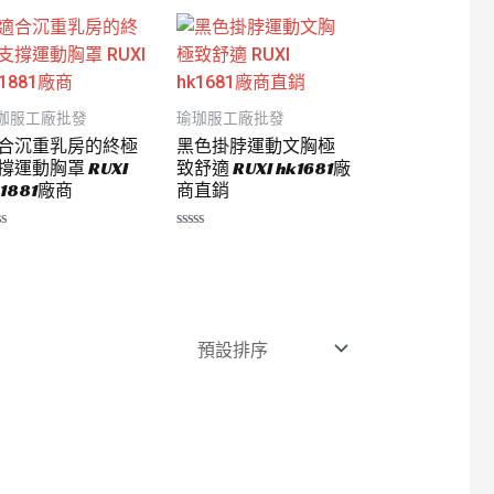
0
滿
分
5
珈服工廠批發
瑜珈服工廠批發
合沉重乳房的終極
黑色掛脖運動文胸極
撐運動胸罩 RUXI
致舒適 RUXI hk1681廠
k1881廠商
商直銷
評
分
0
滿
分
5