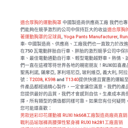
適合厚胸的運動胸罩
中國製造商供應商工廠 我們也
們能夠在競爭激烈的公司中保持巨大的收益
適合厚胸
著運動胸罩的足球員
,
Yoga Pants Manufacturer
,
Run
車- 中國製造商、供應商、工廠我們也一直致力於改
在750 瓦電動胖胎自行車、胖胎的激烈競爭公司中
車、最佳電動通勤自行車、輕型電動越野車。熱情、
們一直在這裡等待世界各地的親密朋友！RUXI如喜產品
聖馬利諾, 薩摩亞, 茅利塔尼亞, 玻利維亞, 義大利, 阿拉木圖
號：
T2038
,
K598
and
T1340
提供快速且實惠的運輸至
件產品都經過精心製作，一定會讓您滿意。我們的產
您提供最好的品質，我們才會感到自信。生產成本高
擇，所有類型的價值都同樣可靠。如果您有任何疑問
您可能還喜歡：
男款迷彩印花運動褲 RUXI hk668工廠製造商廠商直銷
戰利品瑜珈褲高腰彈性緊身褲 RUXI hk281工廠直销