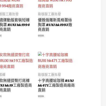
珈服工廠批發
瑜珈服工廠批發
適運動服套裝短褲
優雅俄羅斯風格蕾絲
胸罩 RUXI hk1994
胸罩 RUXI hk1993廠
商直銷
商直銷
評
分
0
滿
分
5
珈褲
瑜珈服工廠批發
款無縫提臀打底褲
十字高腰瑜珈褲 RUXI
UXI hk19工廠製造商
hk471工廠製造商廠商
商直銷
直銷
評
分