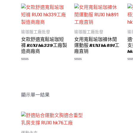
0
0
0
滿
滿
滿
分
分
分
5
5
5
瑜珈服工廠批發
瑜珈服工廠批發
瑜
女款舒適寬鬆瑜珈短
女用寬鬆瑜珈褲休閒
適
褲 RUXI hk339工廠製
運動服 RUXI hk891工
支
造商廠商
廠直销
h
評
評
評
分
分
分
0
0
0
滿
滿
滿
分
分
分
5
5
5
顯示單一結果
運動內衣