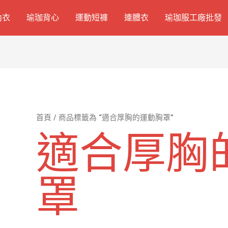
內衣
瑜珈背心
運動短褲
連體衣
瑜珈服工廠批發
首頁
/ 商品標籤為 “適合厚胸的運動胸罩”
適合厚胸
罩