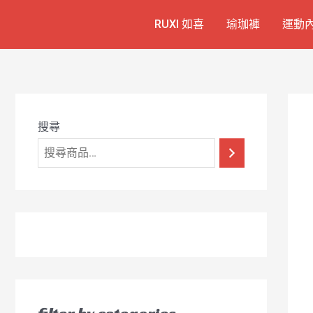
跳
7
1
6
2
8
1
RUXI 如喜
瑜珈褲
運動
至
個
2
4
1
9
8
主
產
個
個
個
個
0
要
品
產
產
產
產
7
內
容
品
品
品
品
個
產
搜尋
品