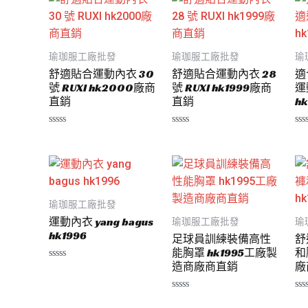
瑜珈服工廠批發
瑜珈服工廠批發
瑜
舒適貼合運動內衣 30
舒適貼合運動內衣 28
適
號 RUXI hk2000廠商
號 RUXI hk1999廠商
運
直銷
直銷
hk
評
評
評
分
分
分
0
0
0
滿
滿
滿
分
分
分
5
5
5
瑜珈服工廠批發
運動內衣 yang bagus
瑜珈服工廠批發
瑜
hk1996
足球員訓練裝備高性
舒
能胸罩 hk1995工廠製
和
造商廠商直銷
廠
評
分
0
滿
評
評
分
分
分