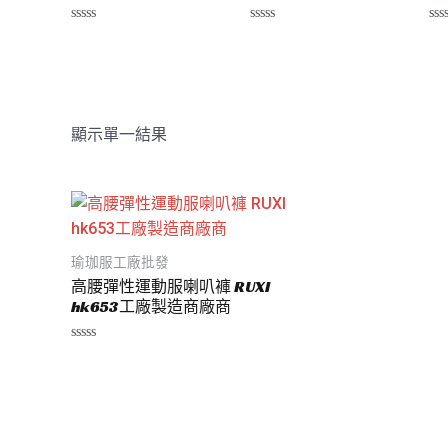
評
評
評
分
分
分
0
0
0
滿
滿
滿
分
分
分
5
5
5
顯示單一結果
瑜珈服工廠批發
高腰彈性運動服喇叭褲 RUXI
hk653工廠製造商廠商
評
分
0
滿
分
5