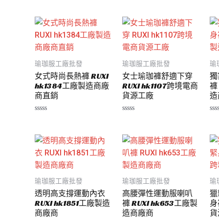
5
0
0
滿
滿
分
分
5
5
瑜珈服工廠批發
瑜珈服工廠批發
瑜
女式時尚長熱褲 RUXI
女士瑜珈褲舒適下穿
獨
hk1384工廠製造商廠
RUXI hk1107跨境電商
褲
商直銷
貨源工廠
造
評
評
評
分
分
分
0
0
0
滿
滿
滿
分
分
分
5
5
5
瑜珈服工廠批發
瑜珈服工廠批發
瑜
透明高支撐運動內衣
高腰彈性運動服喇叭
獵
RUXI hk1851工廠製造
褲 RUXI hk653工廠製
身褲
商廠商
造商廠商
貨