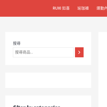
跳
7
1
6
2
8
1
RUXI 如喜
瑜珈褲
運動
至
個
2
4
1
9
8
主
產
個
個
個
個
0
要
品
產
產
產
產
7
內
容
品
品
品
品
個
產
搜尋
品