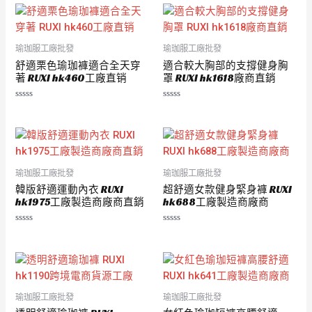
分
分
5
5
瑜珈服工廠批發
瑜珈服工廠批發
舒適栗色瑜珈褲適合全天穿
適合較大胸部的支撐健身胸
著 RUXI hk460工廠直销
罩 RUXI hk1618廠商直銷
評
評
分
分
0
0
滿
滿
分
分
5
5
瑜珈服工廠批發
瑜珈服工廠批發
韓版舒適運動內衣 RUXI
超舒適女款健身緊身褲 RUXI
hk1975工廠製造商廠商直銷
hk688工廠製造商廠商
評
評
分
分
0
0
滿
滿
分
分
5
5
瑜珈服工廠批發
瑜珈服工廠批發