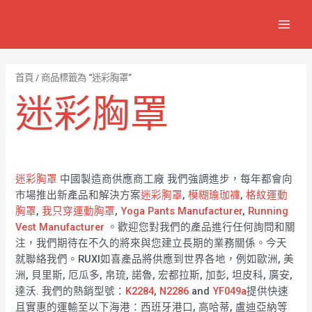
跳
7
1
6
2
8
1
MAIN
至
個
2
4
1
9
8
MEN
主
產
個
個
個
個
0
要
品
產
產
產
產
7
內
首頁
/ 商品標籤為 “迷彩胸罩”
容
品
品
品
品
個
迷彩胸罩
產
品
迷彩胸罩
中國製造商供應商工廠 我們強調進步，每年都會向
市場推出新產品和解決方案
迷彩胸罩
,
模糊瑜珈褲
,
格紋運動
胸罩
,
我只穿運動胸罩
,
Yoga Pants Manufacturer
,
Running
Vest Manufacturer
。歡迎您對我們的產品進行任何詢問和關
注，我們期待在不久的將來與您建立長期的業務關係。今天
就聯絡我們。RUXI如喜產品將供應到世界各地，例如歐洲, 美
洲, 貝里斯, 厄瓜多, 帛琉, 諾魯, 宏都拉斯, 加彭, 坦皮科, 廣安,
達沃. 我們的熱銷型號：
K2284
,
N2286
and
YF049a
提供快速
且實惠的運輸至以下海港：西班牙港口, 高哈蒂, 盧迪亞納等