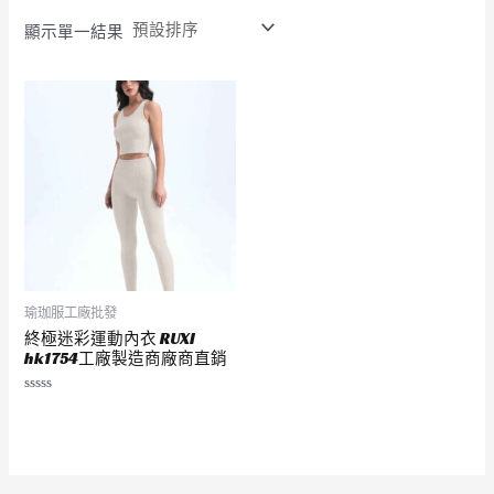
顯示單一結果
瑜珈服工廠批發
終極迷彩運動內衣 RUXI
hk1754工廠製造商廠商直銷
評
分
0
滿
分
5