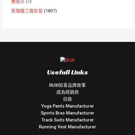
連體衣
7
瑜珈服工廠批發
1807
Usefull Links
RUXI如喜品牌故事
成為經銷商
目錄
Yoga Pants Manufacturer
Sports Bras Manufacturer
Track Suits Manufacturer
Running Vest Manufacturer