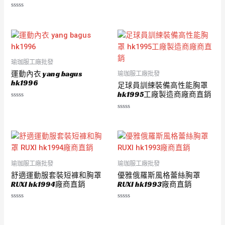
評
分
0
滿
分
5
瑜珈服工廠批發
運動內衣 yang bagus
瑜珈服工廠批發
hk1996
足球員訓練裝備高性能胸罩
hk1995工廠製造商廠商直銷
評
分
評
0
分
滿
0
分
滿
5
分
5
瑜珈服工廠批發
瑜珈服工廠批發
舒適運動服套裝短褲和胸罩
優雅俄羅斯風格蕾絲胸罩
RUXI hk1994廠商直銷
RUXI hk1993廠商直銷
評
評
分
分
0
0
滿
滿