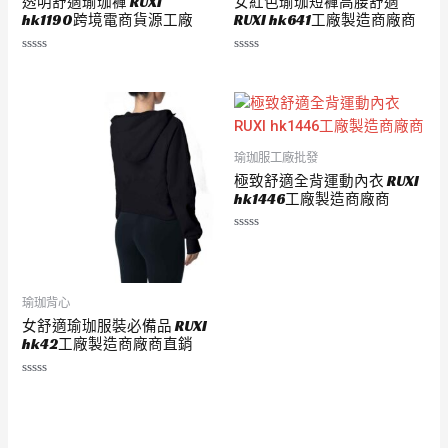
透明舒適瑜珈褲 RUXI
女紅色瑜珈短褲高腰舒適
hk1190跨境電商貨源工廠
RUXI hk641工廠製造商廠商
評
評
分
分
0
0
滿
滿
分
分
5
5
瑜珈服工廠批發
極致舒適全背運動內衣 RUXI
hk1446工廠製造商廠商
評
分
0
滿
分
5
瑜珈背心
女舒適瑜珈服裝必備品 RUXI
hk42工廠製造商廠商直銷
評
分
0
滿
分
5