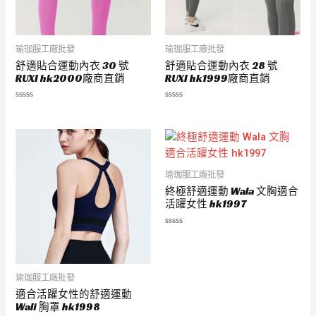
瑜珈服工廠批發
瑜珈服工廠批發
舒適貼合運動內衣 30 號
舒適貼合運動內衣 28 號
RUXI hk2000廠商直銷
RUXI hk1999廠商直銷
評
評
分
分
0
0
滿
滿
分
分
5
5
瑜珈服工廠批發
終極舒適運動 Wala 文胸適合
活躍女性 hk1997
評
分
0
滿
分
5
瑜珈服工廠批發
適合活躍女性的舒適運動
Wali 胸罩 hk1998