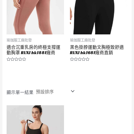
瑜珈服工廠批發
瑜珈服工廠批發
適合沉重乳房的終極支撐運
黑色掛脖運動文胸極致舒適
動胸罩 RUXI hk1881廠商
RUXI hk1681廠商直銷
評
評
分
分
0
0
滿
滿
分
分
5
5
顯示單一結果