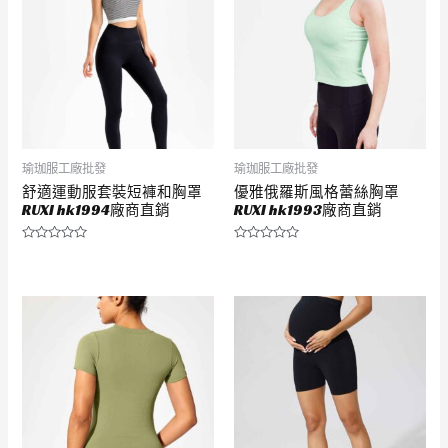
瑜珈服工廠批發
瑜珈服工廠批發
舒適運動服套裝短褲和胸罩
優雅俄羅斯風格蕾絲胸罩
RUXI hk1994廠商直銷
RUXI hk1993廠商直銷
評
評
分
分
0
0
滿
滿
分
分
5
5