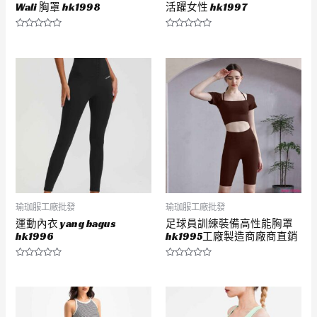
Wali 胸罩 hk1998
活躍女性 hk1997
評
評
分
分
0
0
滿
滿
分
分
5
5
瑜珈服工廠批發
瑜珈服工廠批發
運動內衣 yang bagus
足球員訓練裝備高性能胸罩
hk1996
hk1995工廠製造商廠商直銷
評
評
分
分
0
0
滿
滿
分
分
5
5