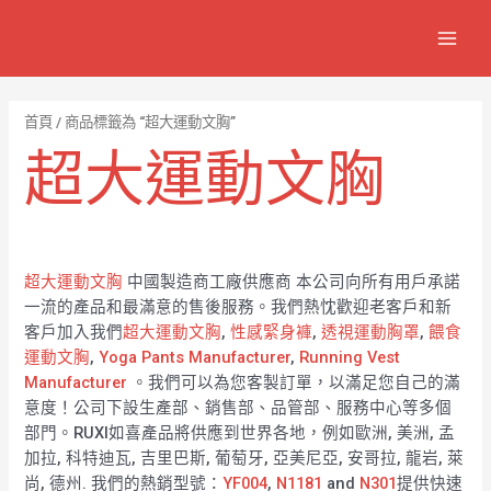
跳
7
1
6
2
8
1
MAIN
至
個
2
4
1
9
8
MEN
主
產
個
個
個
個
0
要
品
產
產
產
產
7
內
首頁
/ 商品標籤為 “超大運動文胸”
容
品
品
品
品
個
超大運動文胸
產
品
超大運動文胸
中國製造商工廠供應商 本公司向所有用戶承諾
一流的產品和最滿意的售後服務。我們熱忱歡迎老客戶和新
客戶加入我們
超大運動文胸
,
性感緊身褲
,
透視運動胸罩
,
餵食
運動文胸
,
Yoga Pants Manufacturer
,
Running Vest
Manufacturer
。我們可以為您客製訂單，以滿足您自己的滿
意度！公司下設生產部、銷售部、品管部、服務中心等多個
部門。RUXI如喜產品將供應到世界各地，例如歐洲, 美洲, 孟
加拉, 科特迪瓦, 吉里巴斯, 葡萄牙, 亞美尼亞, 安哥拉, 龍岩, 萊
尚, 德州. 我們的熱銷型號：
YF004
,
N1181
and
N301
提供快速