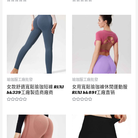
評
評
分
分
0
0
滿
滿
分
分
5
5
瑜珈服工廠批發
瑜珈服工廠批發
女款舒適寬鬆瑜珈短褲 RUXI
女用寬鬆瑜珈褲休閒運動服
hk339工廠製造商廠商
RUXI hk891工廠直销
評
評
分
分
0
0
滿
滿
分
分
5
5