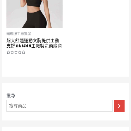
瑜珈服工廠批發
超大舒適運動文胸提供主動
支撐 hk1448工廠製造商廠商
評
分
0
滿
分
5
搜尋