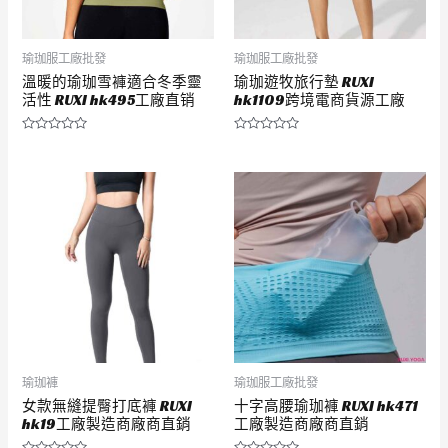
瑜珈服工廠批發
瑜珈服工廠批發
溫暖的瑜珈雪褲適合冬季靈
瑜珈遊牧旅行墊 RUXI
活性 RUXI hk495工廠直销
hk1109跨境電商貨源工廠
評
評
分
分
0
0
滿
滿
分
分
5
5
瑜珈褲
瑜珈服工廠批發
女款無縫提臀打底褲 RUXI
十字高腰瑜珈褲 RUXI hk471
hk19工廠製造商廠商直銷
工廠製造商廠商直銷