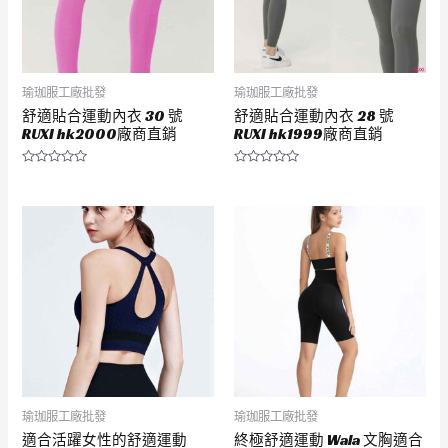
瑜珈服工廠批發
瑜珈服工廠批發
舒適貼合運動內衣 30 號
舒適貼合運動內衣 28 號
RUXI hk2000廠商直銷
RUXI hk1999廠商直銷
評
評
分
分
0
0
滿
滿
分
分
5
5
瑜珈服工廠批發
瑜珈服工廠批發
適合活躍女性的舒適運動
終極舒適運動 Wala 文胸適合