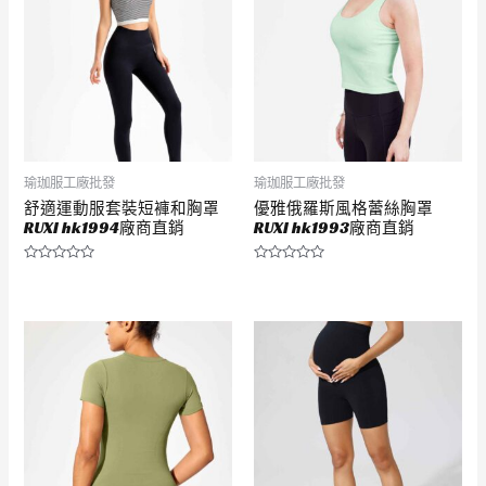
瑜珈服工廠批發
瑜珈服工廠批發
舒適運動服套裝短褲和胸罩
優雅俄羅斯風格蕾絲胸罩
RUXI hk1994廠商直銷
RUXI hk1993廠商直銷
評
評
分
分
0
0
滿
滿
分
分
5
5