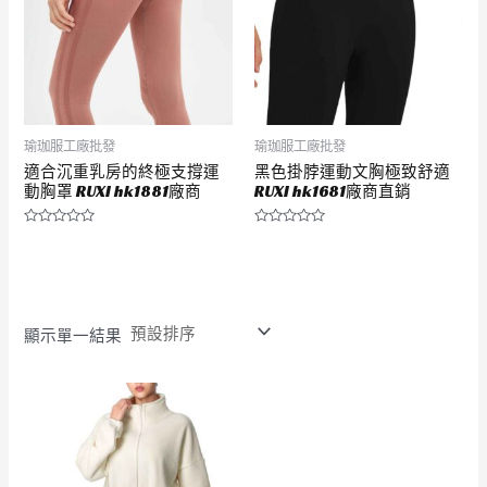
瑜珈服工廠批發
瑜珈服工廠批發
適合沉重乳房的終極支撐運
黑色掛脖運動文胸極致舒適
動胸罩 RUXI hk1881廠商
RUXI hk1681廠商直銷
評
評
分
分
0
0
滿
滿
分
分
5
5
顯示單一結果