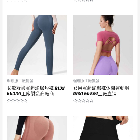
評
評
分
分
0
0
滿
滿
分
分
5
5
瑜珈服工廠批發
瑜珈服工廠批發
女款舒適寬鬆瑜珈短褲 RUXI
女用寬鬆瑜珈褲休閒運動服
hk339工廠製造商廠商
RUXI hk891工廠直销
評
評
分
分
0
0
滿
滿
分
分
5
5