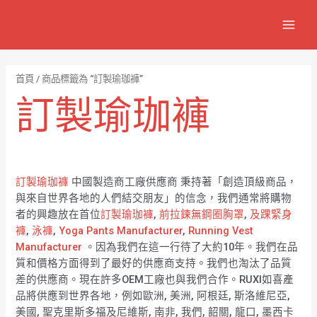
跳
7
1
6
2
8
1
MAIN
至
個
2
4
1
9
8
MEN
主
產
個
個
個
個
0
要
品
產
產
產
產
7
內
首頁
/ 商品標籤為 “訂製瑜珈褲”
容
品
品
品
品
個
訂製瑜珈褲
產
品
訂製瑜珈褲
中國製造商工廠供應商 秉持著「創造頂級商品，
與來自世界各地的人們結交朋友」的信念，我們通常將購物
者的興趣放在首位
訂製瑜珈褲
,
前拉鍊無鋼圈胸罩
,
及踝緊身
褲
,
泳褲
,
Yoga Pants Manufacturer
,
Running Vest
Manufacturer
。因為我們在這一行待了大約10年。我們在品
質和價格方面得到了最好的供應商支持。我們也淘汰了品質
差的供應商。現在許多OEM工廠也與我們合作。RUXI如喜產
品將供應到世界各地，例如歐洲, 美洲, 阿根廷, 斯洛維尼亞,
美國, 聖克里斯多福及尼維斯, 南非, 我們, 韶關, 龍口, 墨西卡