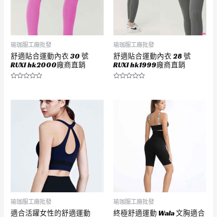
瑜珈服工廠批發
瑜珈服工廠批發
舒適貼合運動內衣 30 號
舒適貼合運動內衣 28 號
RUXI hk2000廠商直銷
RUXI hk1999廠商直銷
評
評
分
分
0
0
滿
滿
分
分
5
5
瑜珈服工廠批發
瑜珈服工廠批發
適合活躍女性的舒適運動
終極舒適運動 Wala 文胸適合