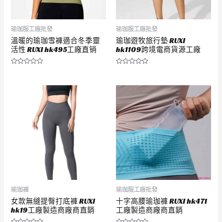
瑜珈服工廠批發
瑜珈服工廠批發
溫暖的瑜珈雪褲適合冬季靈
瑜珈遊牧旅行墊 RUXI
活性 RUXI hk495工廠直销
hk1109跨境電商貨源工廠
評
評
分
分
0
0
滿
滿
分
分
5
5
瑜珈褲
瑜珈服工廠批發
女款無縫提臀打底褲 RUXI
十字高腰瑜珈褲 RUXI hk471
hk19工廠製造商廠商直銷
工廠製造商廠商直銷