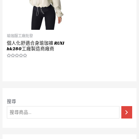
瑜珈服工廠批發
個人化舒適合身瑜珈褲 RUXI
hk280工廠製造商廠商
評
分
0
滿
分
5
搜尋