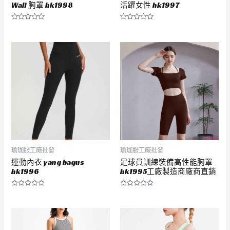
Wali 胸罩 hk1998
活躍女性 hk1997
評
評
分
分
0
0
滿
滿
分
分
5
5
瑜珈服工廠批發
瑜珈服工廠批發
運動內衣 yang bagus
足球員訓練裝備高性能胸罩
hk1996
hk1995工廠製造商廠商直銷
評
評
分
分
0
0
滿
滿
分
分
5
5