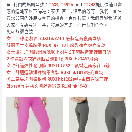
里. 我們的熱銷型號：
T639
,
T592A
and
T2248
提供快速且實
惠的運輸至以下海港：萊伊, 晋江, 溫尼伯等等。我們一直在
尋求與國內外朋友會面的機會，合作共贏。我們真誠希望與
大家在互惠互利、共同發展的基礎上進行長期合作。
您可能還喜歡：
女士曲線瑜珈褲 RUXI hk874工廠製造商廠商直銷
舒適男士支撐胸罩 RUXI hk110工廠製造商廠商直銷
女士優雅瑜珈服網購RUXI hk1412工廠製造商廠商直銷
2 件運動內衣舒適貼合運動服 RUXI hk1463廠商
女款舒適彈性瑜珈褲 RUXI hk582工廠製造商廠商直銷
女士舒適運動短褲胸罩套裝 RUXI hk1818廠商直銷
奢華高級瑜珈褲系列 RUXI hk1202跨境電商貨源工廠
Blossom 運動文胸舒適鍛鍊 RUXI hk1943