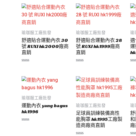
瑜珈服工廠批發
瑜珈服工廠批發
瑜
舒適貼合運動內衣 30
舒適貼合運動內衣 28
適
號 RUXI hk2000廠商
號 RUXI hk1999廠商
運
直銷
直銷
hk
評
評
評
分
分
分
0
0
0
滿
滿
滿
分
分
分
5
5
5
瑜珈服工廠批發
運動內衣 yang bagus
瑜珈服工廠批發
瑜
hk1996
足球員訓練裝備高性
舒
能胸罩 hk1995工廠製
和
造商廠商直銷
廠
評
分
0