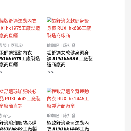
評
分
0
滿
分
5
珈服工廠批發
瑜珈服工廠批發
版舒適運動內衣
超舒適女款健身緊身
UXI hk1975工廠製造
褲 RUXI hk688工廠製
廠商直銷
造商廠商
評
分
0
滿
分
5
珈背心
瑜珈服工廠批發
舒適瑜珈服裝必備
極致舒適全背運動內
 RUXI hk42工廠製
衣 RUXI hk1446工廠