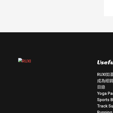
Usefu
RUXI
成為經
目錄
Yoga Pa
Sports 
Track Su
Running