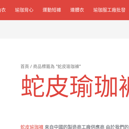
內衣
瑜珈背心
運動短褲
連體衣
瑜珈服工廠批發
首頁
/ 商品標籤為 “蛇皮瑜珈褲”
蛇皮瑜珈
蛇皮瑜珈褲
來自中國的製造商工廠供應商 由於我們