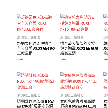
滿
評
評
分
分
分
5
0
0
滿
滿
分
分
5
5
瑜珈服工廠批發
瑜珈服工廠批發
瑜
舒適栗色瑜珈褲適合
適合較大胸部的支撐
韓
全天穿著 RUXI hk460
健身胸罩 RUXI hk1618
R
工廠直销
廠商直銷
商
評
評
評
分
分
分
0
0
0
滿
滿
滿
分
分
分
5
5
5
瑜珈服工廠批發
瑜珈服工廠批發
瑜
透明舒適瑜珈褲 RUXI
女紅色瑜珈短褲高腰
女
hk1190跨境電商貨源
舒適 RUXI hk641工廠
品