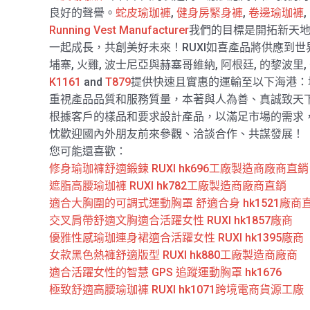
良好的聲譽。
蛇皮瑜珈褲
,
健身房緊身褲
,
卷邊瑜珈褲
,
Running Vest Manufacturer
我們的目標是開拓新天
一起成長，共創美好未來！RUXI如喜產品將供應到世界各
埔寨, 火雞, 波士尼亞與赫塞哥維納, 阿根廷, 的黎波里,
K1161
and
T879
提供快速且實惠的運輸至以下海港：埃
重視產品品質和服務質量，本著與人為善、真誠致天
根據客戶的樣品和要求設計產品，以滿足市場的需求
忱歡迎國內外朋友前來參觀、洽談合作、共謀發展！
您可能還喜歡：
修身瑜珈褲舒適鍛鍊 RUXI hk696工廠製造商廠商直銷
遮脂高腰瑜珈褲 RUXI hk782工廠製造商廠商直銷
適合大胸圍的可調式運動胸罩 舒適合身 hk1521廠商
交叉肩帶舒適文胸適合活躍女性 RUXI hk1857廠商
優雅性感瑜珈連身裙適合活躍女性 RUXI hk1395廠商
女款黑色熱褲舒適版型 RUXI hk880工廠製造商廠商
適合活躍女性的智慧 GPS 追蹤運動胸罩 hk1676
極致舒適高腰瑜珈褲 RUXI hk1071跨境電商貨源工廠