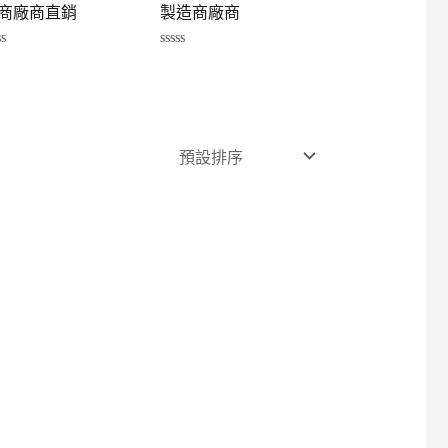
商廠商直銷
製造商廠商
評
分
0
滿
分
5