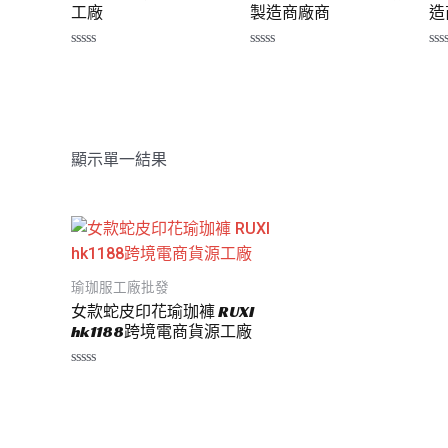
工廠
製造商廠商
造
評
評
評
分
分
分
0
0
0
滿
滿
滿
分
分
分
5
5
5
顯示單一結果
瑜珈服工廠批發
女款蛇皮印花瑜珈褲 RUXI
hk1188跨境電商貨源工廠
評
分
0
滿
分
5