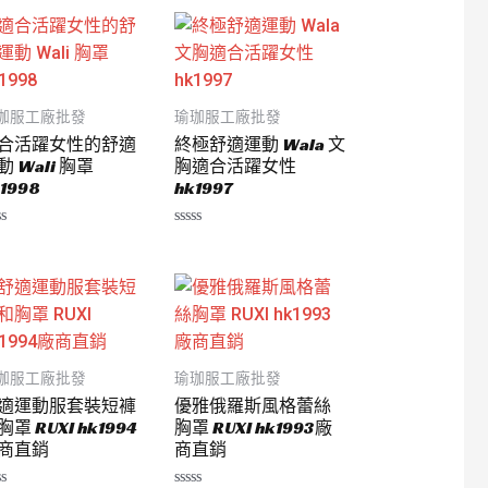
珈服工廠批發
瑜珈服工廠批發
合活躍女性的舒適
終極舒適運動 Wala 文
動 Wali 胸罩
胸適合活躍女性
1998
hk1997
評
分
0
滿
分
5
珈服工廠批發
瑜珈服工廠批發
適運動服套裝短褲
優雅俄羅斯風格蕾絲
胸罩 RUXI hk1994
胸罩 RUXI hk1993廠
商直銷
商直銷