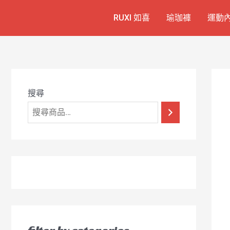
跳
7
1
6
2
8
1
RUXI 如喜
瑜珈褲
運動
至
個
2
4
1
9
8
主
產
個
個
個
個
0
要
品
產
產
產
產
7
內
容
品
品
品
品
個
產
搜尋
品